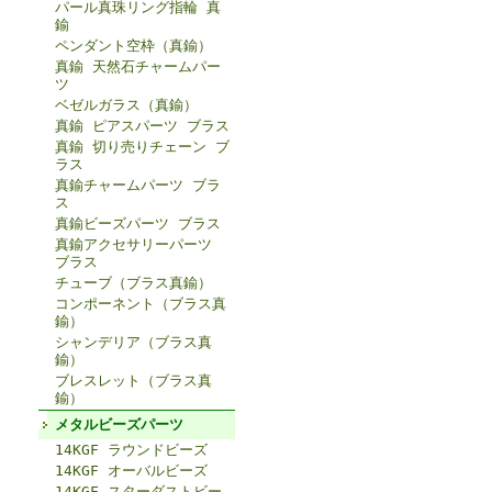
パール真珠リング指輪 真
鍮
ペンダント空枠（真鍮）
真鍮 天然石チャームパー
ツ
ベゼルガラス（真鍮）
真鍮 ピアスパーツ ブラス
真鍮 切り売りチェーン ブ
ラス
真鍮チャームパーツ ブラ
ス
真鍮ビーズパーツ ブラス
真鍮アクセサリーパーツ
ブラス
チューブ（ブラス真鍮）
コンポーネント（ブラス真
鍮）
シャンデリア（ブラス真
鍮）
ブレスレット（ブラス真
鍮）
メタルビーズパーツ
14KGF ラウンドビーズ
14KGF オーバルビーズ
14KGF スターダストビー