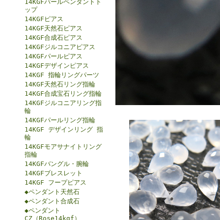
14KGFパールペンダントト
ップ
14KGFピアス
14KGF天然石ピアス
14KGF合成石ピアス
14KGFジルコニアピアス
14KGFパールピアス
14KGFデザインピアス
14KGF 指輪リングパーツ
14KGF天然石リング指輪
14KGF合成宝石リング指輪
14KGFジルコニアリング指
輪
14KGFパールリング指輪
14KGF デザインリング 指
輪
14KGFモアサナイトリング
指輪
14KGFバングル・腕輪
14KGFブレスレット
14KGF フープピアス
◆ペンダント天然石
◆ペンダント合成石
◆ペンダント
CZ（Rose14kgf）