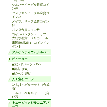
コイン枠
シルバーイーグル銀貨コイ
ン枠
アメリカンイーグル金貨コ
イン枠
メイプルリーフ金貨コイン
枠
パンダ金貨コイン枠
コインペンダントトップ
大統領硬貨アメリカ1ドル
米国50州25￠ コインペン
ダント
アルゲンティウムシルバー
ピューター
■エンドパーツ（PW）
■留具（PW）
■ビーズ（PW）
人工宝石パーツ
14kgfベゼルセット（合成
石）
シルバーベゼルセット（合
成石）
キュービックジルコニアパ
ーツ