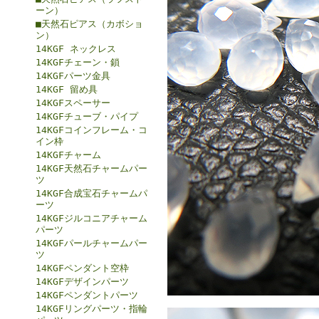
ーン）
■天然石ピアス（カボショ
ン）
14KGF ネックレス
14KGFチェーン・鎖
14KGFパーツ金具
14KGF 留め具
14KGFスペーサー
14KGFチューブ・パイプ
14KGFコインフレーム・コ
イン枠
14KGFチャーム
14KGF天然石チャームパー
ツ
14KGF合成宝石チャームパ
ーツ
14KGFジルコニアチャーム
パーツ
14KGFパールチャームパー
ツ
14KGFペンダント空枠
14KGFデザインパーツ
14KGFペンダントパーツ
14KGFリングパーツ・指輪