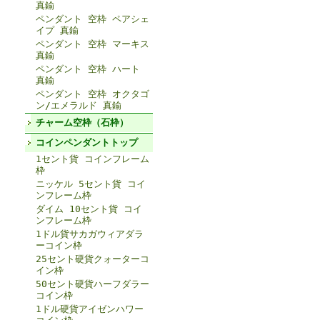
真鍮
ペンダント 空枠 ペアシェ
イプ 真鍮
ペンダント 空枠 マーキス
真鍮
ペンダント 空枠 ハート
真鍮
ペンダント 空枠 オクタゴ
ン/エメラルド 真鍮
チャーム空枠（石枠）
コインペンダントトップ
1セント貨 コインフレーム
枠
ニッケル 5セント貨 コイ
ンフレーム枠
ダイム 10セント貨 コイ
ンフレーム枠
1ドル貨サカガウィアダラ
ーコイン枠
25セント硬貨クォーターコ
イン枠
50セント硬貨ハーフダラー
コイン枠
1ドル硬貨アイゼンハワー