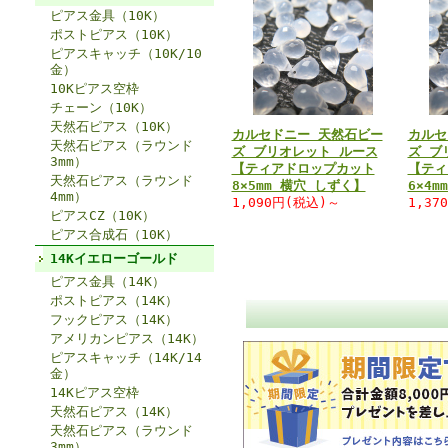
ピアス金具（10K）
ポストピアス（10K）
ピアスキャッチ（10K/10
金）
10Kピアス空枠
チェーン（10K）
天然石ピアス（10K）
カルセドニー 天然石ビー
カルセ
天然石ピアス（ラウンド
ズ ブリオレット ルース
ズ ブ
3mm）
【ティアドロップカット
【ティ
天然石ピアス（ラウンド
8×5mm 横穴 しずく】
6×4
4mm）
1,090円(税込)～
1,37
ピアスCZ（10K）
ピアス合成石（10K）
14Kイエローゴールド
ピアス金具（14K）
ポストピアス（14K）
フックピアス（14K）
アメリカンピアス（14K）
ピアスキャッチ（14K/14
金）
14Kピアス空枠
天然石ピアス（14K）
天然石ピアス（ラウンド
3mm）