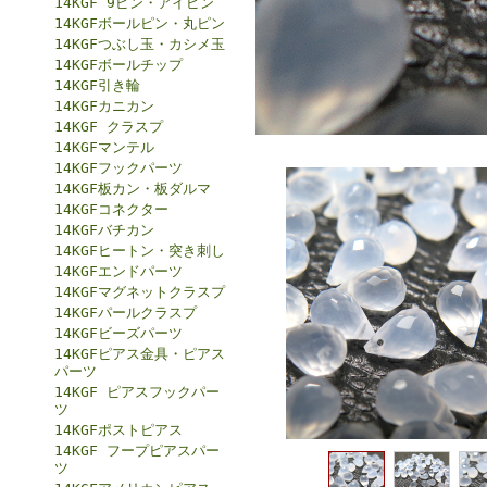
14KGF 9ピン・アイピン
14KGFボールピン・丸ピン
14KGFつぶし玉・カシメ玉
14KGFボールチップ
14KGF引き輪
14KGFカニカン
14KGF クラスプ
14KGFマンテル
14KGFフックパーツ
14KGF板カン・板ダルマ
14KGFコネクター
14KGFバチカン
14KGFヒートン・突き刺し
14KGFエンドパーツ
14KGFマグネットクラスプ
14KGFパールクラスプ
14KGFビーズパーツ
14KGFピアス金具・ピアス
パーツ
14KGF ピアスフックパー
ツ
14KGFポストピアス
14KGF フープピアスパー
ツ