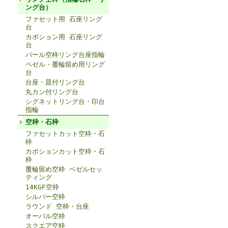
ング台）
ファセット用 石座リング
台
カボション用 石座リング
台
パール空枠リング台座指輪
ベゼル・覆輪留め用リング
台
台座・皿付リング台
丸カン付リング台
シグネットリング台・印台
指輪
空枠・石枠
ファセットカット空枠・石
枠
カボションカット空枠・石
枠
覆輪留め空枠 ベゼルセッ
ティング
14KGF空枠
シルバー空枠
ラウンド 空枠・台座
オーバル空枠
スクエア空枠