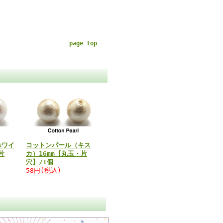
page top
ホワイ
コットンパール（キス
片
カ）16mm【丸玉・片
穴】/1個
58円(税込)