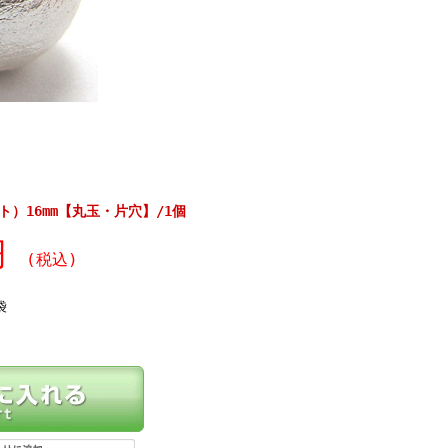
）16mm【丸玉・片穴】/1個
円
(税込)
袋