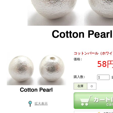
コットンパール（ホワイト
価格:
58
購入数:
在庫
○
拡大表示