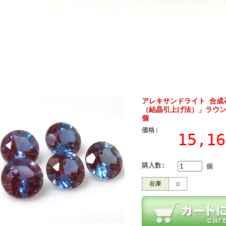
アレキサンドライト 合成
（結晶引上げ法）」ラウンド
個
価格:
15,1
購入数:
個
在庫
○