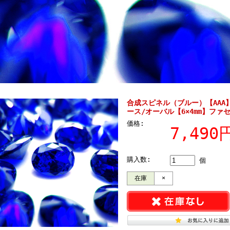
合成スピネル（ブルー）【AAA
ース/オーバル【6×4mm】ファ
価格:
7,49
購入数:
個
在庫
×