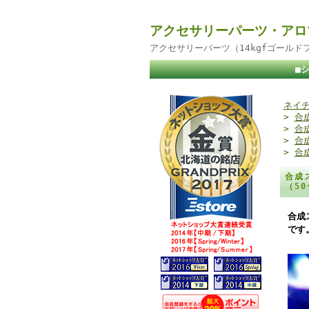
アクセサリーパーツ・アロ
アクセサリーパーツ（14kgfゴール
■
ネイチ
>
合
>
合
>
合
>
合
合成
（5
合成
です