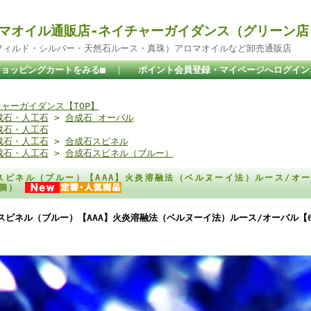
マオイル通販店-ネイチャーガイダンス（グリーン店
ドフィルド・シルバー・天然石ルース・真珠）アロマオイルなど卸売通販店
ショッピングカートをみる■
｜
ポイント会員登録・マイページへログイン
ャーガイダンス【TOP】
成石・人工石
>
合成石 オーバル
成石・人工石
成石・人工石
>
合成石スピネル
成石・人工石
>
合成石スピネル（ブルー）
スピネル（ブルー）【AAA】火炎溶融法（ベルヌーイ法）ルース/オー
0個）
スピネル（ブルー）【AAA】火炎溶融法（ベルヌーイ法）ルース/オーバル【6
。