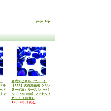
page top
）
合成スピネル（ブルー）
ベル
【AAA】火炎溶融法（ベル
ーバ
ヌーイ法）ルース/オーバ
ットカ
ル【14×10mm】ファセット
カット（10個）
12,570円(税込)