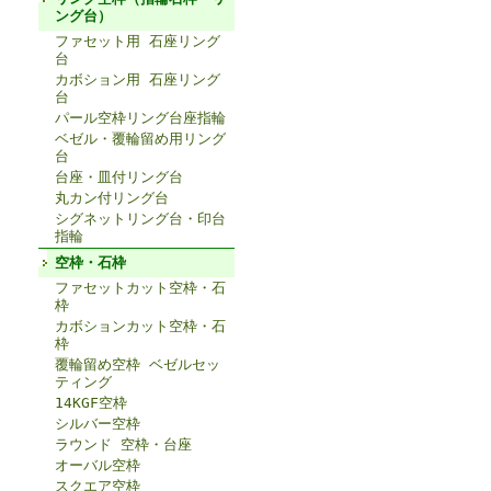
ング台）
ファセット用 石座リング
台
カボション用 石座リング
台
パール空枠リング台座指輪
ベゼル・覆輪留め用リング
台
台座・皿付リング台
丸カン付リング台
シグネットリング台・印台
指輪
空枠・石枠
ファセットカット空枠・石
枠
カボションカット空枠・石
枠
覆輪留め空枠 ベゼルセッ
ティング
14KGF空枠
シルバー空枠
ラウンド 空枠・台座
オーバル空枠
スクエア空枠