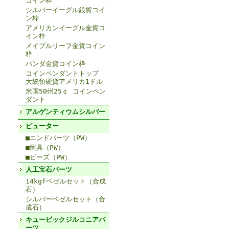
コイン枠
シルバーイーグル銀貨コイ
ン枠
アメリカンイーグル金貨コ
イン枠
メイプルリーフ金貨コイン
枠
パンダ金貨コイン枠
コインペンダントトップ
大統領硬貨アメリカ1ドル
米国50州25￠ コインペン
ダント
アルゲンティウムシルバー
ピューター
■エンドパーツ（PW）
■留具（PW）
■ビーズ（PW）
人工宝石パーツ
14kgfベゼルセット（合成
石）
シルバーベゼルセット（合
成石）
キュービックジルコニアパ
ーツ