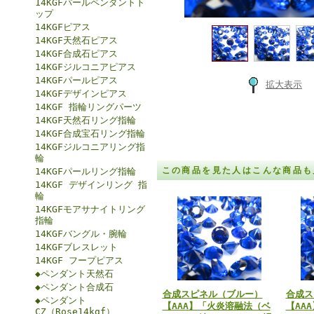
14KGFパールペンダントト
ップ
14KGFピアス
14KGF天然石ピアス
14KGF合成石ピアス
14KGFジルコニアピアス
14KGFパールピアス
拡大表示
14KGFデザインピアス
14KGF 指輪リングパーツ
14KGF天然石リング指輪
14KGF合成宝石リング指輪
14KGFジルコニアリング指
輪
この商品を見た人はこんな商品も
14KGFパールリング指輪
14KGF デザインリング 指
輪
14KGFモアサナイトリング
指輪
14KGFバングル・腕輪
14KGFブレスレット
14KGF フープピアス
◆ペンダント天然石
◆ペンダント合成石
合成スピネル（ブルー）
合成ス
◆ペンダント
【AAA】「火炎溶融法（ベ
【AA
CZ（Rose14kgf）