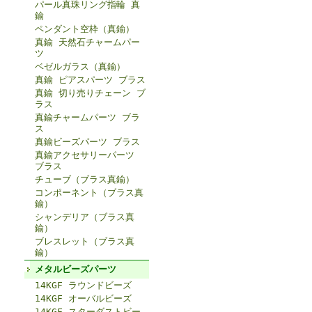
パール真珠リング指輪 真
鍮
ペンダント空枠（真鍮）
真鍮 天然石チャームパー
ツ
ベゼルガラス（真鍮）
真鍮 ピアスパーツ ブラス
真鍮 切り売りチェーン ブ
ラス
真鍮チャームパーツ ブラ
ス
真鍮ビーズパーツ ブラス
真鍮アクセサリーパーツ
ブラス
チューブ（ブラス真鍮）
コンポーネント（ブラス真
鍮）
シャンデリア（ブラス真
鍮）
ブレスレット（ブラス真
鍮）
メタルビーズパーツ
14KGF ラウンドビーズ
14KGF オーバルビーズ
14KGF スターダストビー