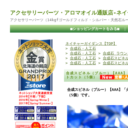
アクセサリーパーツ・アロマオイル通販店-ネイ
アクセサリーパーツ（14kgfゴールドフィルド・シルバー・天然石ル
■ショッピングカートをみる■
ネイチャーガイダンス【TOP】
>
合成石・人工石
>
合成石・人工石
>
合成石 ラウン
>
合成石・人工石
>
合成石スピネ
>
合成石・人工石
>
合成石スピネ
合成スピネル（ブルー）【AAA
トカット（5個）
合成スピネル（ブルー）【AAA】「
（5個）です。