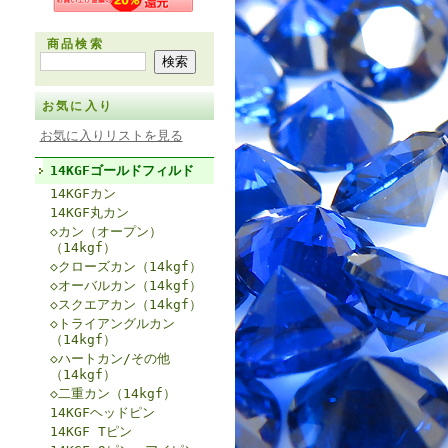
商品検索
お気に入り
お気に入りリストを見る
14KGFゴールドフィルド
14KGFカン
14KGF丸カン
◇カン（オープン）
（14kgf）
◇クローズカン（14kgf）
◇オーバルカン（14kgf）
◇スクエアカン（14kgf）
◇トライアングルカン
（14kgf）
◇ハートカン/その他
（14kgf）
◇二重カン（14kgf）
14KGFヘッドピン
14KGF Tピン