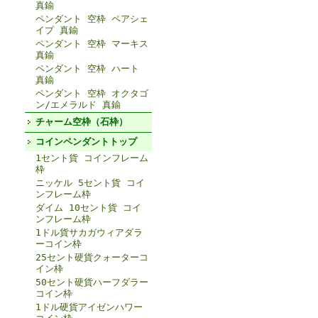
真鍮
ペンダント 空枠 ペアシェ
イプ 真鍮
ペンダント 空枠 マーキス
真鍮
ペンダント 空枠 ハート
真鍮
ペンダント 空枠 オクタゴ
ン/エメラルド 真鍮
チャーム空枠（石枠）
コインペンダントトップ
1セント貨 コインフレーム
枠
ニッケル 5セント貨 コイ
ンフレーム枠
ダイム 10セント貨 コイ
ンフレーム枠
1ドル貨サカガウィアダラ
ーコイン枠
25セント硬貨クォーターコ
イン枠
50セント硬貨ハーフダラー
コイン枠
1ドル硬貨アイゼンハワー