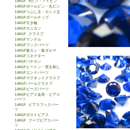
14KGF 9ピン・アイピン
14KGFボールピン・丸ピン
14KGFつぶし玉・カシメ玉
14KGFボールチップ
14KGF引き輪
14KGFカニカン
14KGF クラスプ
14KGFマンテル
14KGFフックパーツ
14KGF板カン・板ダルマ
14KGFコネクター
14KGFバチカン
14KGFヒートン・突き刺し
14KGFエンドパーツ
14KGFマグネットクラスプ
14KGFパールクラスプ
14KGFビーズパーツ
14KGFピアス金具・ピアス
パーツ
14KGF ピアスフックパー
ツ
14KGFポストピアス
14KGF フープピアスパー
ツ