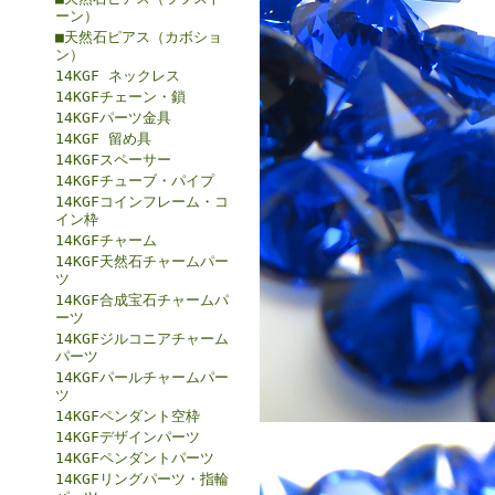
ーン）
■天然石ピアス（カボショ
ン）
14KGF ネックレス
14KGFチェーン・鎖
14KGFパーツ金具
14KGF 留め具
14KGFスペーサー
14KGFチューブ・パイプ
14KGFコインフレーム・コ
イン枠
14KGFチャーム
14KGF天然石チャームパー
ツ
14KGF合成宝石チャームパ
ーツ
14KGFジルコニアチャーム
パーツ
14KGFパールチャームパー
ツ
14KGFペンダント空枠
14KGFデザインパーツ
14KGFペンダントパーツ
14KGFリングパーツ・指輪