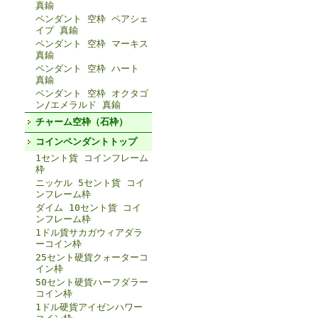
真鍮
ペンダント 空枠 ペアシェ
イプ 真鍮
ペンダント 空枠 マーキス
真鍮
ペンダント 空枠 ハート
真鍮
ペンダント 空枠 オクタゴ
ン/エメラルド 真鍮
チャーム空枠（石枠）
コインペンダントトップ
1セント貨 コインフレーム
枠
ニッケル 5セント貨 コイ
ンフレーム枠
ダイム 10セント貨 コイ
ンフレーム枠
1ドル貨サカガウィアダラ
ーコイン枠
25セント硬貨クォーターコ
イン枠
50セント硬貨ハーフダラー
コイン枠
1ドル硬貨アイゼンハワー