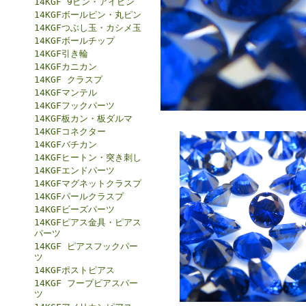
14KGF 9ピン・アイピン
14KGFボールピン・丸ピン
14KGFつぶし玉・カシメ玉
14KGFボールチップ
14KGF引き輪
14KGFカニカン
14KGF クラスプ
14KGFマンテル
14KGFフックパーツ
14KGF板カン・板ダルマ
14KGFコネクター
14KGFバチカン
14KGFヒートン・突き刺し
14KGFエンドパーツ
14KGFマグネットクラスプ
14KGFパールクラスプ
14KGFビーズパーツ
14KGFピアス金具・ピアス
パーツ
14KGF ピアスフックパー
ツ
14KGFポストピアス
14KGF フープピアスパー
ツ