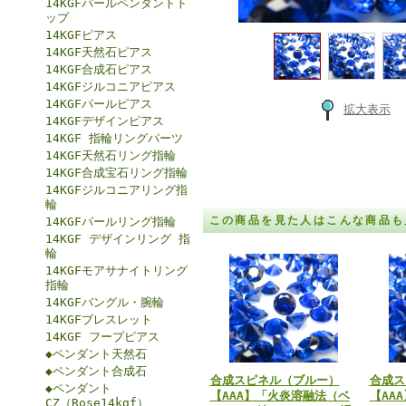
14KGFパールペンダントト
ップ
14KGFピアス
14KGF天然石ピアス
14KGF合成石ピアス
14KGFジルコニアピアス
14KGFパールピアス
拡大表示
14KGFデザインピアス
14KGF 指輪リングパーツ
14KGF天然石リング指輪
14KGF合成宝石リング指輪
14KGFジルコニアリング指
輪
この商品を見た人はこんな商品も
14KGFパールリング指輪
14KGF デザインリング 指
輪
14KGFモアサナイトリング
指輪
14KGFバングル・腕輪
14KGFブレスレット
14KGF フープピアス
◆ペンダント天然石
◆ペンダント合成石
合成スピネル（ブルー）
合成ス
◆ペンダント
【AAA】「火炎溶融法（ベ
【AA
CZ（Rose14kgf）