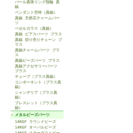
パール真珠リング指輪 真
鍮
ペンダント空枠（真鍮）
真鍮 天然石チャームパー
ツ
ベゼルガラス（真鍮）
真鍮 ピアスパーツ ブラス
真鍮 切り売りチェーン ブ
ラス
真鍮チャームパーツ ブラ
ス
真鍮ビーズパーツ ブラス
真鍮アクセサリーパーツ
ブラス
チューブ（ブラス真鍮）
コンポーネント（ブラス真
鍮）
シャンデリア（ブラス真
鍮）
ブレスレット（ブラス真
鍮）
メタルビーズパーツ
14KGF ラウンドビーズ
14KGF オーバルビーズ
14KGF スターダストビー