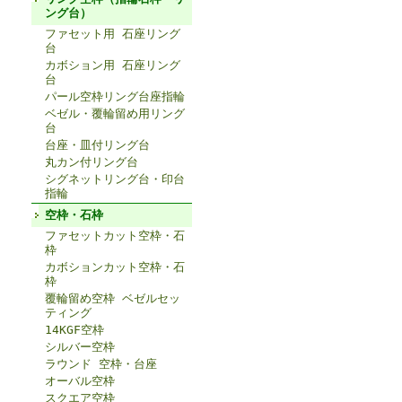
ング台）
ファセット用 石座リング
台
カボション用 石座リング
台
パール空枠リング台座指輪
ベゼル・覆輪留め用リング
台
台座・皿付リング台
丸カン付リング台
シグネットリング台・印台
指輪
空枠・石枠
ファセットカット空枠・石
枠
カボションカット空枠・石
枠
覆輪留め空枠 ベゼルセッ
ティング
14KGF空枠
シルバー空枠
ラウンド 空枠・台座
オーバル空枠
スクエア空枠