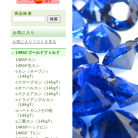
商品検索
お気に入り
お気に入りリストを見る
14KGFゴールドフィルド
14KGFカン
14KGF丸カン
◇カン（オープン）
（14kgf）
◇クローズカン（14kgf）
◇オーバルカン（14kgf）
◇スクエアカン（14kgf）
◇トライアングルカン
（14kgf）
◇ハートカン/その他
（14kgf）
◇二重カン（14kgf）
14KGFヘッドピン
14KGF Tピン