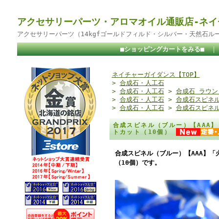
アクセサリーパーツ・アロマオイル通販店-ネイ
アクセサリーパーツ（14kgfゴールドフィルド・シルバー・天然石ル
■ショッピングカートをみる■
ネイチャーガイダンス【TOP】
>
合成石・人工石
>
合成石・人工石
>
合成石 ラウン
>
合成石・人工石
>
合成石スピネ
>
合成石・人工石
>
合成石スピネ
合成スピネル（ブルー）【AAA
トカット（10個）
合成スピネル（ブルー）【AAA】「
（10個）です。