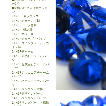
ーン）
■天然石ピアス（カボショ
ン）
14KGF ネックレス
14KGFチェーン・鎖
14KGFパーツ金具
14KGF 留め具
14KGFスペーサー
14KGFチューブ・パイプ
14KGFコインフレーム・コ
イン枠
14KGFチャーム
14KGF天然石チャームパー
ツ
14KGF合成宝石チャームパ
ーツ
14KGFジルコニアチャーム
パーツ
14KGFパールチャームパー
ツ
14KGFペンダント空枠
14KGFデザインパーツ
14KGFペンダントパーツ
14KGFリングパーツ・指輪