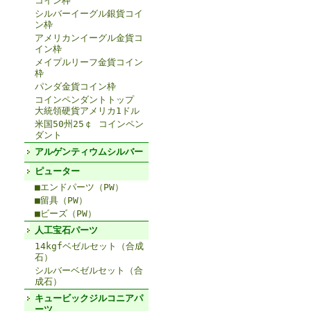
コイン枠
シルバーイーグル銀貨コイ
ン枠
アメリカンイーグル金貨コ
イン枠
メイプルリーフ金貨コイン
枠
パンダ金貨コイン枠
コインペンダントトップ
大統領硬貨アメリカ1ドル
米国50州25￠ コインペン
ダント
アルゲンティウムシルバー
ピューター
■エンドパーツ（PW）
■留具（PW）
■ビーズ（PW）
人工宝石パーツ
14kgfベゼルセット（合成
石）
シルバーベゼルセット（合
成石）
キュービックジルコニアパ
ーツ