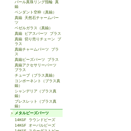
パール真珠リング指輪 真
鍮
ペンダント空枠（真鍮）
真鍮 天然石チャームパー
ツ
ベゼルガラス（真鍮）
真鍮 ピアスパーツ ブラス
真鍮 切り売りチェーン ブ
ラス
真鍮チャームパーツ ブラ
ス
真鍮ビーズパーツ ブラス
真鍮アクセサリーパーツ
ブラス
チューブ（ブラス真鍮）
コンポーネント（ブラス真
鍮）
シャンデリア（ブラス真
鍮）
ブレスレット（ブラス真
鍮）
メタルビーズパーツ
14KGF ラウンドビーズ
14KGF オーバルビーズ
14KGF スターダストビー