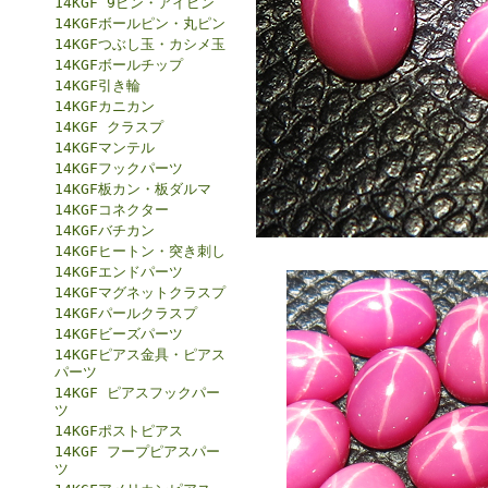
14KGF 9ピン・アイピン
14KGFボールピン・丸ピン
14KGFつぶし玉・カシメ玉
14KGFボールチップ
14KGF引き輪
14KGFカニカン
14KGF クラスプ
14KGFマンテル
14KGFフックパーツ
14KGF板カン・板ダルマ
14KGFコネクター
14KGFバチカン
14KGFヒートン・突き刺し
14KGFエンドパーツ
14KGFマグネットクラスプ
14KGFパールクラスプ
14KGFビーズパーツ
14KGFピアス金具・ピアス
パーツ
14KGF ピアスフックパー
ツ
14KGFポストピアス
14KGF フープピアスパー
ツ