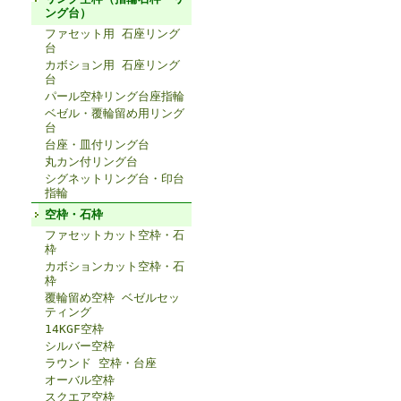
ング台）
ファセット用 石座リング
台
カボション用 石座リング
台
パール空枠リング台座指輪
ベゼル・覆輪留め用リング
台
台座・皿付リング台
丸カン付リング台
シグネットリング台・印台
指輪
空枠・石枠
ファセットカット空枠・石
枠
カボションカット空枠・石
枠
覆輪留め空枠 ベゼルセッ
ティング
14KGF空枠
シルバー空枠
ラウンド 空枠・台座
オーバル空枠
スクエア空枠