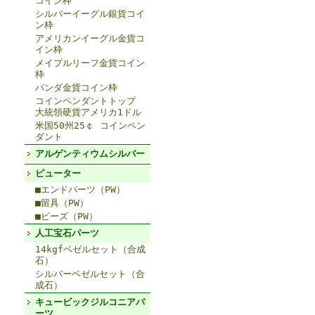
コイン枠
シルバーイーグル銀貨コイ
ン枠
アメリカンイーグル金貨コ
イン枠
メイプルリーフ金貨コイン
枠
パンダ金貨コイン枠
コインペンダントトップ
大統領硬貨アメリカ1ドル
米国50州25￠ コインペン
ダント
アルゲンティウムシルバー
ピューター
■エンドパーツ（PW）
■留具（PW）
■ビーズ（PW）
人工宝石パーツ
14kgfベゼルセット（合成
石）
シルバーベゼルセット（合
成石）
キュービックジルコニアパ
ーツ