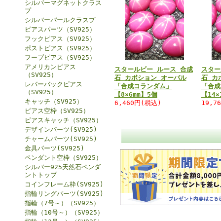
シルバーマグネットクラス
プ
シルバーパールクラスプ
ピアスパーツ（SV925）
フックピアス（SV925）
ポストピアス（SV925）
フープピアス（SV925）
アメリカンピアス
スタールビー ルース 合成
スター
（SV925）
石 カボション オーバル
石 カ
レバーバックピアス
「合成コランダム」
「合成
（SV925）
【8×6mm】5個
【14×
キャッチ（SV925）
6,460円(税込)
19,7
ピアス空枠（SV925）
ピアスキャッチ（SV925）
デザインパーツ(SV925)
チャームパーツ(SV925)
金具パーツ(SV925)
ペンダント空枠（SV925）
シルバー925天然石ペンダ
ントトップ
コインフレーム枠(SV925)
指輪リングパーツ(SV925)
指輪（7号～）（SV925）
指輪（10号～）（SV925）