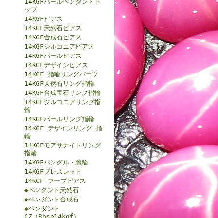
14KGFパールペンダントト
ップ
14KGFピアス
14KGF天然石ピアス
14KGF合成石ピアス
14KGFジルコニアピアス
14KGFパールピアス
14KGFデザインピアス
14KGF 指輪リングパーツ
14KGF天然石リング指輪
14KGF合成宝石リング指輪
14KGFジルコニアリング指
輪
14KGFパールリング指輪
14KGF デザインリング 指
輪
14KGFモアサナイトリング
指輪
14KGFバングル・腕輪
14KGFブレスレット
14KGF フープピアス
◆ペンダント天然石
◆ペンダント合成石
◆ペンダント
CZ（Rose14kgf）