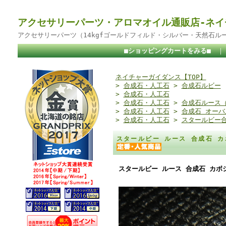
アクセサリーパーツ・アロマオイル通販店-ネイ
アクセサリーパーツ（14kgfゴールドフィルド・シルバー・天然石ル
■ショッピングカートをみる■
ネイチャーガイダンス【TOP】
>
合成石・人工石
>
合成石ルビー
>
合成石・人工石
>
合成石・人工石
>
合成石ルース
>
合成石・人工石
>
合成石 オーバ
>
合成石・人工石
>
スタールビー
スタールビー ルース 合成石 カ
スタールビー ルース 合成石 カボシ