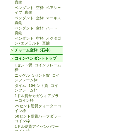
真鍮
ペンダント 空枠 ペアシェ
イプ 真鍮
ペンダント 空枠 マーキス
真鍮
ペンダント 空枠 ハート
真鍮
ペンダント 空枠 オクタゴ
ン/エメラルド 真鍮
チャーム空枠（石枠）
コインペンダントトップ
1セント貨 コインフレーム
枠
ニッケル 5セント貨 コイ
ンフレーム枠
ダイム 10セント貨 コイ
ンフレーム枠
1ドル貨サカガウィアダラ
ーコイン枠
25セント硬貨クォーターコ
イン枠
50セント硬貨ハーフダラー
コイン枠
1ドル硬貨アイゼンハワー