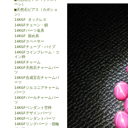
ーン）
■天然石ピアス（カボショ
ン）
14KGF ネックレス
14KGFチェーン・鎖
14KGFパーツ金具
14KGF 留め具
14KGFスペーサー
14KGFチューブ・パイプ
14KGFコインフレーム・コ
イン枠
14KGFチャーム
14KGF天然石チャームパー
ツ
14KGF合成宝石チャームパ
ーツ
14KGFジルコニアチャーム
パーツ
14KGFパールチャームパー
ツ
14KGFペンダント空枠
14KGFデザインパーツ
14KGFペンダントパーツ
14KGFリングパーツ・指輪