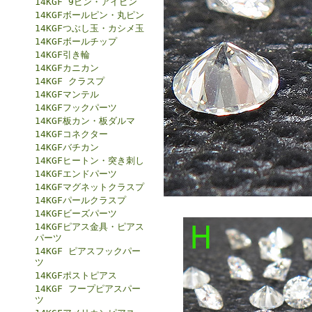
14KGF 9ピン・アイピン
14KGFボールピン・丸ピン
14KGFつぶし玉・カシメ玉
14KGFボールチップ
14KGF引き輪
14KGFカニカン
14KGF クラスプ
14KGFマンテル
14KGFフックパーツ
14KGF板カン・板ダルマ
14KGFコネクター
14KGFバチカン
14KGFヒートン・突き刺し
14KGFエンドパーツ
14KGFマグネットクラスプ
14KGFパールクラスプ
14KGFビーズパーツ
14KGFピアス金具・ピアス
パーツ
14KGF ピアスフックパー
ツ
14KGFポストピアス
14KGF フープピアスパー
ツ