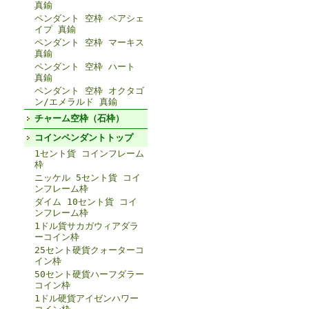
真鍮
ペンダント 空枠 ペアシェ
イプ 真鍮
ペンダント 空枠 マーキス
真鍮
ペンダント 空枠 ハート
真鍮
ペンダント 空枠 オクタゴ
ン/エメラルド 真鍮
チャーム空枠（石枠）
コインペンダントトップ
1セント貨 コインフレーム
枠
ニッケル 5セント貨 コイ
ンフレーム枠
ダイム 10セント貨 コイ
ンフレーム枠
1ドル貨サカガウィアダラ
ーコイン枠
25セント硬貨クォーターコ
イン枠
50セント硬貨ハーフダラー
コイン枠
1ドル硬貨アイゼンハワー