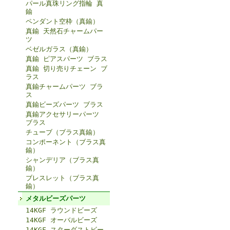
パール真珠リング指輪 真
鍮
ペンダント空枠（真鍮）
真鍮 天然石チャームパー
ツ
ベゼルガラス（真鍮）
真鍮 ピアスパーツ ブラス
真鍮 切り売りチェーン ブ
ラス
真鍮チャームパーツ ブラ
ス
真鍮ビーズパーツ ブラス
真鍮アクセサリーパーツ
ブラス
チューブ（ブラス真鍮）
コンポーネント（ブラス真
鍮）
シャンデリア（ブラス真
鍮）
ブレスレット（ブラス真
鍮）
メタルビーズパーツ
14KGF ラウンドビーズ
14KGF オーバルビーズ
14KGF スターダストビー