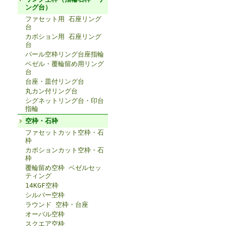
ング台）
ファセット用 石座リング
台
カボション用 石座リング
台
パール空枠リング台座指輪
ベゼル・覆輪留め用リング
台
台座・皿付リング台
丸カン付リング台
シグネットリング台・印台
指輪
空枠・石枠
ファセットカット空枠・石
枠
カボションカット空枠・石
枠
覆輪留め空枠 ベゼルセッ
ティング
14KGF空枠
シルバー空枠
ラウンド 空枠・台座
オーバル空枠
スクエア空枠