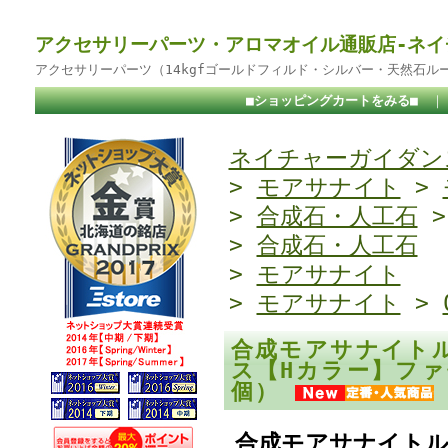
アクセサリーパーツ・アロマオイル通販店-ネイ
アクセサリーパーツ（14kgfゴールドフィルド・シルバー・天然石ル
■ショッピングカートをみる■
ネイチャーガイダンス
>
モアサナイト
>
>
合成石・人工石
>
合成石・人工石
>
モアサナイト
>
モアサナイト
>
合成モアサナイト
ス【Hカラー】ファ
個）
合成モアサナイトル