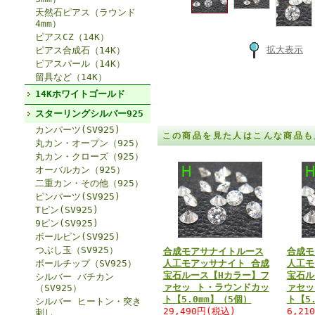
天然石ピアス（ラウンド
4mm）
ピアスCZ（14K）
拡大表示
ピアス合成石（14K）
ピアスパール（14K）
留具など（14K）
14Kホワイトゴールド
スターリングシルバー925
カンパーツ(SV925)
この商品を見た人はこんな商品も
丸カン・オープン（925）
丸カン・クローズ（925）
オーバルカン（925）
二重カン・その他（925）
ピンパーツ(SV925)
Tピン(SV925)
9ピン(SV925)
ボールピン(SV925)
つぶし玉（SV925）
合成モアサナイトルース
合成モ
ボールチップ（SV925）
人工モアッサナイト 合成
人工モ
宝石ルース【Hカラー】フ
宝石ル
シルバー バチカン
ァセッ ト・ラウンドカッ
ァセッ
（SV925）
ト【5.0mm】（5個）
ト【5
シルバー ヒートン・突き
29,490円(税込)
6,21
刺し