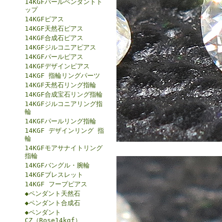
14KGFパールペンダントト
ップ
14KGFピアス
14KGF天然石ピアス
14KGF合成石ピアス
14KGFジルコニアピアス
14KGFパールピアス
14KGFデザインピアス
14KGF 指輪リングパーツ
14KGF天然石リング指輪
14KGF合成宝石リング指輪
14KGFジルコニアリング指
輪
14KGFパールリング指輪
14KGF デザインリング 指
輪
14KGFモアサナイトリング
指輪
14KGFバングル・腕輪
14KGFブレスレット
14KGF フープピアス
◆ペンダント天然石
◆ペンダント合成石
◆ペンダント
CZ（Rose14kgf）