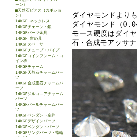
ーン）
■天然石ピアス（カボショ
ダイヤモンドよりも
ン）
14KGF ネックレス
ダイヤモンド（0.0
14KGFチェーン・鎖
モース硬度はダイヤ
14KGFパーツ金具
14KGF 留め具
石・合成モアッサナ
14KGFスペーサー
14KGFチューブ・パイプ
14KGFコインフレーム・コ
イン枠
14KGFチャーム
14KGF天然石チャームパー
ツ
14KGF合成宝石チャームパ
ーツ
14KGFジルコニアチャーム
パーツ
14KGFパールチャームパー
ツ
14KGFペンダント空枠
14KGFデザインパーツ
14KGFペンダントパーツ
14KGFリングパーツ・指輪