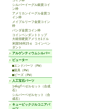
コイン枠
シルバーイーグル銀貨コイ
ン枠
アメリカンイーグル金貨コ
イン枠
メイプルリーフ金貨コイン
枠
パンダ金貨コイン枠
コインペンダントトップ
大統領硬貨アメリカ1ドル
米国50州25￠ コインペン
ダント
アルゲンティウムシルバー
ピューター
■エンドパーツ（PW）
■留具（PW）
■ビーズ（PW）
人工宝石パーツ
14kgfベゼルセット（合成
石）
シルバーベゼルセット（合
成石）
キュービックジルコニアパ
ーツ