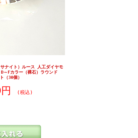
サナイト）ルース 人工ダイヤモ
】 D～Fカラー（裸石）ラウンド
ト（30個）
90円
(税込)