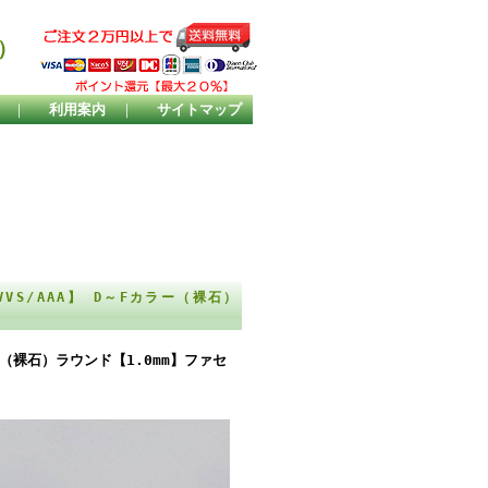
）
｜
利用案内
｜
サイトマップ
S/AAA】 D～Fカラー（裸石）
（裸石）ラウンド【1.0mm】ファセ