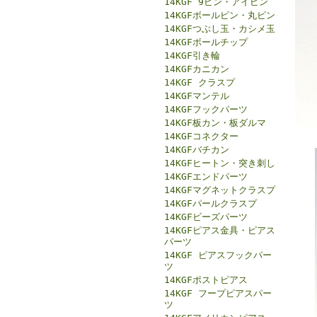
14KGF 9ピン・アイピン
14KGFボールピン・丸ピン
14KGFつぶし玉・カシメ玉
14KGFボールチップ
14KGF引き輪
14KGFカニカン
14KGF クラスプ
14KGFマンテル
14KGFフックパーツ
14KGF板カン・板ダルマ
14KGFコネクター
14KGFバチカン
14KGFヒートン・突き刺し
14KGFエンドパーツ
14KGFマグネットクラスプ
14KGFパールクラスプ
14KGFビーズパーツ
14KGFピアス金具・ピアス
パーツ
14KGF ピアスフックパー
ツ
14KGFポストピアス
14KGF フープピアスパー
ツ