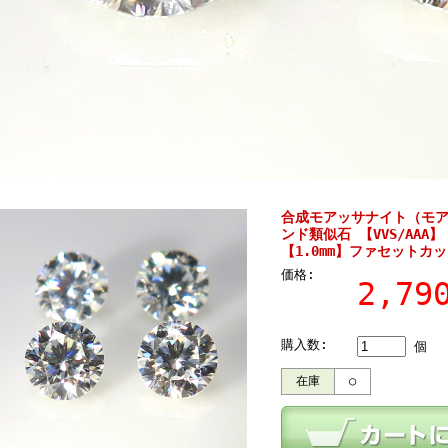
合成モアッサナイト（モア
ンド類似石 【VVS/AAA
【1.0mm】ファセットカッ
価格:
2,7
購入数:
個
在庫
○