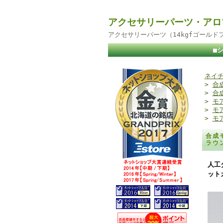
アクセサリーパーツ・アロ
アクセサリーパーツ（14kgfゴール
■
ネイチ
>
合
>
合
>
モ
>
モ
>
モ
合成
ラウ
人工
ット