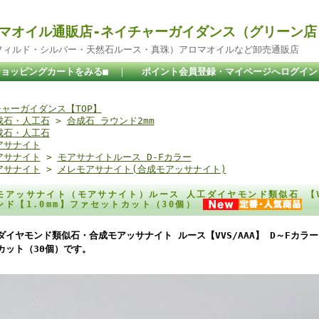
マオイル通販店-ネイチャーガイダンス（グリーン店
ドフィルド・シルバー・天然石ルース・真珠）アロマオイルなど卸売通販店
ショッピングカートをみる■
｜
ポイント会員登録・マイページへログイン
ャーガイダンス【TOP】
成石・人工石
>
合成石 ラウンド2mm
成石・人工石
アサナイト
アサナイト
>
モアサナイトルース D-Fカラー
アサナイト
>
メレモアサナイト(合成モアッサナイト)
モアッサナイト（モアサナイト）ルース 人工ダイヤモンド類似石 【VV
ンド【1.0mm】ファセットカット（30個）
ダイヤモンド類似石・合成モアッサナイト ルース【VVS/AAA】 D～Fカラー
カット（30個）です。