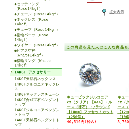
◆セッティング
（Rose14kgf）
拡大表示
◆チェーン（Rose14kgf）
◆ネックレス（Rose
14kgf）
◆チューブ（Rose14kgf）
◆指輪パーツ（Rose
14kgf）
◆ワイヤー（Rose14kgf）
この商品を見た人はこんな商品も
●ピアス空枠
（white14kgf）
●指輪リング（White
14kgf）
14KGF アクセサリー
14KGF天然石ネックレス
14KGFジルコニアネックレ
ス
14KGFネックレスチェーン
キュービックジルコニア
キュー
14KGF合成宝石ペンダント
cz（クリア）【AAA】・ル
cz（
トップ
ース（裸石）・/ラウンド
ース（
14KGFジルコニアペンダン
【10mm】ファセットカット
【12
トトップ
（250個）
（10
14KGF天然石ペンダントト
40,510円(税込)
3,76
ップ