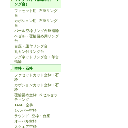
ング台）
ファセット用 石座リング
台
カボション用 石座リング
台
パール空枠リング台座指輪
ベゼル・覆輪留め用リング
台
台座・皿付リング台
丸カン付リング台
シグネットリング台・印台
指輪
空枠・石枠
ファセットカット空枠・石
枠
カボションカット空枠・石
枠
覆輪留め空枠 ベゼルセッ
ティング
14KGF空枠
シルバー空枠
ラウンド 空枠・台座
オーバル空枠
スクエア空枠