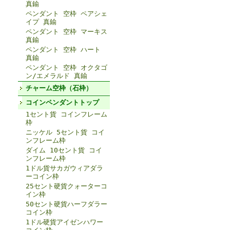
真鍮
ペンダント 空枠 ペアシェ
イプ 真鍮
ペンダント 空枠 マーキス
真鍮
ペンダント 空枠 ハート
真鍮
ペンダント 空枠 オクタゴ
ン/エメラルド 真鍮
チャーム空枠（石枠）
コインペンダントトップ
1セント貨 コインフレーム
枠
ニッケル 5セント貨 コイ
ンフレーム枠
ダイム 10セント貨 コイ
ンフレーム枠
1ドル貨サカガウィアダラ
ーコイン枠
25セント硬貨クォーターコ
イン枠
50セント硬貨ハーフダラー
コイン枠
1ドル硬貨アイゼンハワー