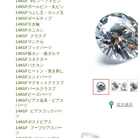
14KGF 9ピン・アイピン
14KGFボールピン・丸ピン
14KGFつぶし玉・カシメ玉
14KGFボールチップ
14KGF引き輪
14KGFカニカン
14KGF クラスプ
14KGFマンテル
14KGFフックパーツ
14KGF板カン・板ダルマ
14KGFコネクター
14KGFバチカン
14KGFヒートン・突き刺し
14KGFエンドパーツ
14KGFマグネットクラスプ
14KGFパールクラスプ
14KGFビーズパーツ
14KGFピアス金具・ピアス
拡大表示
パーツ
14KGF ピアスフックパー
ツ
14KGFポストピアス
14KGF フープピアスパー
ツ