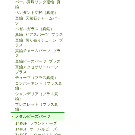
パール真珠リング指輪 真
鍮
ペンダント空枠（真鍮）
真鍮 天然石チャームパー
ツ
ベゼルガラス（真鍮）
真鍮 ピアスパーツ ブラス
真鍮 切り売りチェーン ブ
ラス
真鍮チャームパーツ ブラ
ス
真鍮ビーズパーツ ブラス
真鍮アクセサリーパーツ
ブラス
チューブ（ブラス真鍮）
コンポーネント（ブラス真
鍮）
シャンデリア（ブラス真
鍮）
ブレスレット（ブラス真
鍮）
メタルビーズパーツ
14KGF ラウンドビーズ
14KGF オーバルビーズ
14KGF スターダストビー