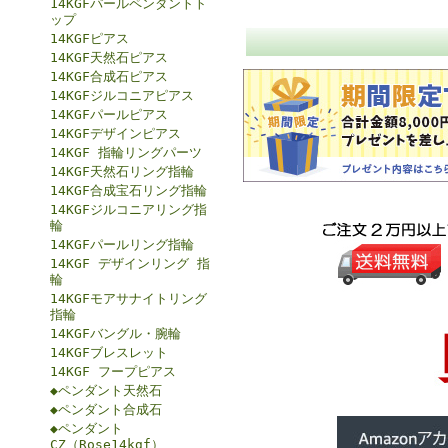
14KGFパールペンダントト
ップ
14KGFピアス
14KGF天然石ピアス
14KGF合成石ピアス
14KGFジルコニアピアス
14KGFパールピアス
14KGFデザインピアス
14KGF 指輪リングパーツ
14KGF天然石リング指輪
14KGF合成宝石リング指輪
14KGFジルコニアリング指
輪
14KGFパールリング指輪
14KGF デザインリング 指
輪
14KGFモアサナイトリング
指輪
14KGFバングル・腕輪
14KGFブレスレット
14KGF フープピアス
◆ペンダント天然石
◆ペンダント合成石
◆ペンダント
CZ（Rose14kgf）