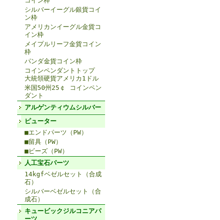
コイン枠
シルバーイーグル銀貨コイ
ン枠
アメリカンイーグル金貨コ
イン枠
メイプルリーフ金貨コイン
枠
パンダ金貨コイン枠
コインペンダントトップ
大統領硬貨アメリカ1ドル
米国50州25￠ コインペン
ダント
アルゲンティウムシルバー
ピューター
■エンドパーツ（PW）
■留具（PW）
■ビーズ（PW）
人工宝石パーツ
14kgfベゼルセット（合成
石）
シルバーベゼルセット（合
成石）
キュービックジルコニアパ
ーツ