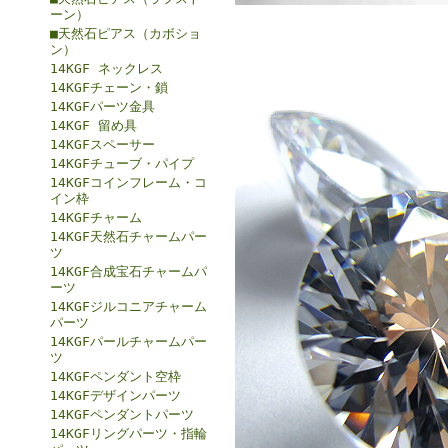
ーン）
■天然石ピアス（カボショ
ン）
14KGF ネックレス
14KGFチェーン・鎖
14KGFパーツ金具
14KGF 留め具
14KGFスペーサー
14KGFチューブ・パイプ
14KGFコインフレーム・コ
イン枠
14KGFチャーム
14KGF天然石チャームパー
ツ
14KGF合成宝石チャームパ
ーツ
14KGFジルコニアチャーム
パーツ
14KGFパールチャームパー
ツ
14KGFペンダント空枠
14KGFデザインパーツ
14KGFペンダントパーツ
14KGFリングパーツ・指輪