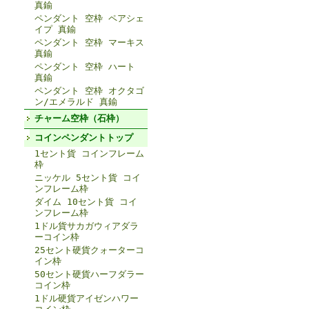
真鍮
ペンダント 空枠 ペアシェ
イプ 真鍮
ペンダント 空枠 マーキス
真鍮
ペンダント 空枠 ハート
真鍮
ペンダント 空枠 オクタゴ
ン/エメラルド 真鍮
チャーム空枠（石枠）
コインペンダントトップ
1セント貨 コインフレーム
枠
ニッケル 5セント貨 コイ
ンフレーム枠
ダイム 10セント貨 コイ
ンフレーム枠
1ドル貨サカガウィアダラ
ーコイン枠
25セント硬貨クォーターコ
イン枠
50セント硬貨ハーフダラー
コイン枠
1ドル硬貨アイゼンハワー