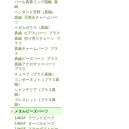
パール真珠リング指輪 真
鍮
ペンダント空枠（真鍮）
真鍮 天然石チャームパー
ツ
ベゼルガラス（真鍮）
真鍮 ピアスパーツ ブラス
真鍮 切り売りチェーン ブ
ラス
真鍮チャームパーツ ブラ
ス
真鍮ビーズパーツ ブラス
真鍮アクセサリーパーツ
ブラス
チューブ（ブラス真鍮）
コンポーネント（ブラス真
鍮）
シャンデリア（ブラス真
鍮）
ブレスレット（ブラス真
鍮）
メタルビーズパーツ
14KGF ラウンドビーズ
14KGF オーバルビーズ
14KGF スターダストビー