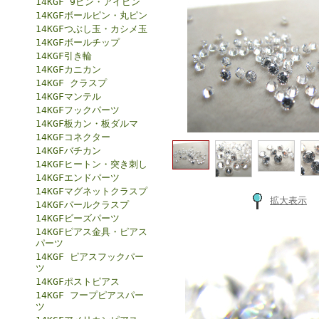
14KGF 9ピン・アイピン
14KGFボールピン・丸ピン
14KGFつぶし玉・カシメ玉
14KGFボールチップ
14KGF引き輪
14KGFカニカン
14KGF クラスプ
14KGFマンテル
14KGFフックパーツ
14KGF板カン・板ダルマ
14KGFコネクター
14KGFバチカン
14KGFヒートン・突き刺し
14KGFエンドパーツ
14KGFマグネットクラスプ
拡大表示
14KGFパールクラスプ
14KGFビーズパーツ
14KGFピアス金具・ピアス
パーツ
14KGF ピアスフックパー
ツ
14KGFポストピアス
14KGF フープピアスパー
ツ