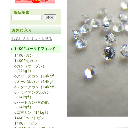
商品検索
お気に入り
お気に入りリストを見る
14KGFゴールドフィルド
14KGFカン
14KGF丸カン
◇カン（オープン）
（14kgf）
◇クローズカン（14kgf）
◇オーバルカン（14kgf）
◇スクエアカン（14kgf）
◇トライアングルカン
（14kgf）
◇ハートカン/その他
（14kgf）
◇二重カン（14kgf）
14KGFヘッドピン
14KGF Tピン