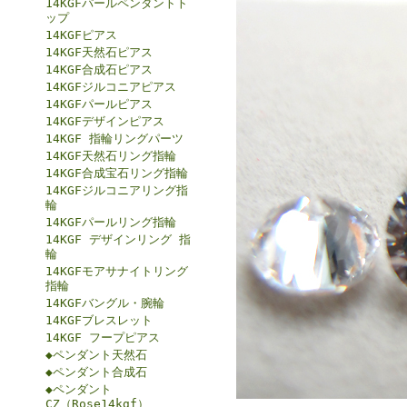
14KGFパールペンダントト
ップ
14KGFピアス
14KGF天然石ピアス
14KGF合成石ピアス
14KGFジルコニアピアス
14KGFパールピアス
14KGFデザインピアス
14KGF 指輪リングパーツ
14KGF天然石リング指輪
14KGF合成宝石リング指輪
14KGFジルコニアリング指
輪
14KGFパールリング指輪
14KGF デザインリング 指
輪
14KGFモアサナイトリング
指輪
14KGFバングル・腕輪
14KGFブレスレット
14KGF フープピアス
◆ペンダント天然石
◆ペンダント合成石
◆ペンダント
CZ（Rose14kgf）