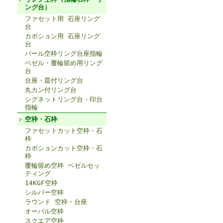
ング台）
ファセット用 石座リング
台
カボション用 石座リング
台
パール空枠リング台座指輪
ベゼル・覆輪留め用リング
台
台座・皿付リング台
丸カン付リング台
シグネットリング台・印台
指輪
空枠・石枠
ファセットカット空枠・石
枠
カボションカット空枠・石
枠
覆輪留め空枠 ベゼルセッ
ティング
14KGF空枠
シルバー空枠
ラウンド 空枠・台座
オーバル空枠
スクエア空枠