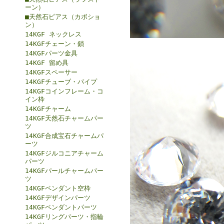
ーン）
■天然石ピアス（カボショ
ン）
14KGF ネックレス
14KGFチェーン・鎖
14KGFパーツ金具
14KGF 留め具
14KGFスペーサー
14KGFチューブ・パイプ
14KGFコインフレーム・コ
イン枠
14KGFチャーム
14KGF天然石チャームパー
ツ
14KGF合成宝石チャームパ
ーツ
14KGFジルコニアチャーム
パーツ
14KGFパールチャームパー
ツ
14KGFペンダント空枠
14KGFデザインパーツ
14KGFペンダントパーツ
14KGFリングパーツ・指輪