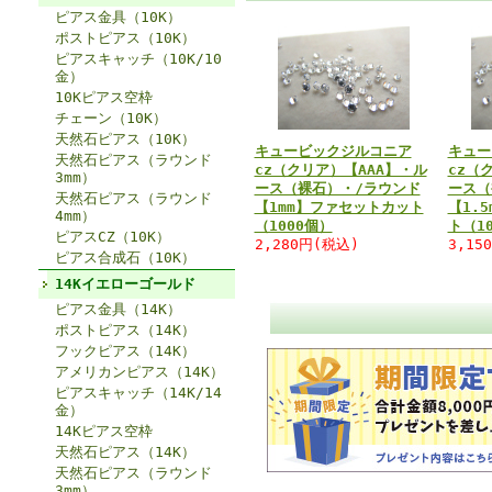
ピアス金具（10K）
ポストピアス（10K）
ピアスキャッチ（10K/10
金）
10Kピアス空枠
チェーン（10K）
天然石ピアス（10K）
キュービックジルコニア
キュー
天然石ピアス（ラウンド
cz（クリア）【AAA】・ル
cz（
3mm）
ース（裸石）・/ラウンド
ース（
天然石ピアス（ラウンド
【1mm】ファセットカット
【1.
4mm）
（1000個）
ト（1
ピアスCZ（10K）
2,280円(税込)
3,15
ピアス合成石（10K）
14Kイエローゴールド
ピアス金具（14K）
ポストピアス（14K）
フックピアス（14K）
アメリカンピアス（14K）
ピアスキャッチ（14K/14
金）
14Kピアス空枠
天然石ピアス（14K）
天然石ピアス（ラウンド
3mm）