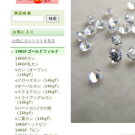
商品検索
お気に入り
お気に入りリストを見る
14KGFゴールドフィルド
14KGFカン
14KGF丸カン
◇カン（オープン）
（14kgf）
◇クローズカン（14kgf）
◇オーバルカン（14kgf）
◇スクエアカン（14kgf）
◇トライアングルカン
（14kgf）
◇ハートカン/その他
（14kgf）
◇二重カン（14kgf）
14KGFヘッドピン
14KGF Tピン