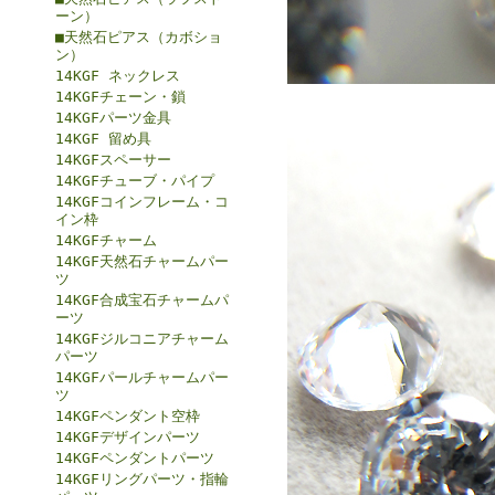
ーン）
■天然石ピアス（カボショ
ン）
14KGF ネックレス
14KGFチェーン・鎖
14KGFパーツ金具
14KGF 留め具
14KGFスペーサー
14KGFチューブ・パイプ
14KGFコインフレーム・コ
イン枠
14KGFチャーム
14KGF天然石チャームパー
ツ
14KGF合成宝石チャームパ
ーツ
14KGFジルコニアチャーム
パーツ
14KGFパールチャームパー
ツ
14KGFペンダント空枠
14KGFデザインパーツ
14KGFペンダントパーツ
14KGFリングパーツ・指輪