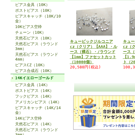
ピアス金具（10K）
ポストピアス（10K）
ピアスキャッチ（10K/10
金）
10Kピアス空枠
チェーン（10K）
天然石ピアス（10K）
キュービックジルコニア
キュー
天然石ピアス（ラウンド
cz（クリア）【AAA】・ル
cz（
3mm）
ース（裸石）・/ラウンド
ース（
天然石ピアス（ラウンド
【1mm】ファセットカット
【1.
4mm）
（10000個）
ト（2
ピアスCZ（10K）
20,580円(税込)
100,
ピアス合成石（10K）
14Kイエローゴールド
ピアス金具（14K）
ポストピアス（14K）
フックピアス（14K）
アメリカンピアス（14K）
ピアスキャッチ（14K/14
金）
14Kピアス空枠
天然石ピアス（14K）
天然石ピアス（ラウンド
3mm）