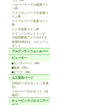
コイン枠
シルバーイーグル銀貨コイ
ン枠
アメリカンイーグル金貨コ
イン枠
メイプルリーフ金貨コイン
枠
パンダ金貨コイン枠
コインペンダントトップ
大統領硬貨アメリカ1ドル
米国50州25￠ コインペン
ダント
アルゲンティウムシルバー
ピューター
■エンドパーツ（PW）
■留具（PW）
■ビーズ（PW）
人工宝石パーツ
14kgfベゼルセット（合成
石）
シルバーベゼルセット（合
成石）
キュービックジルコニアパ
ーツ