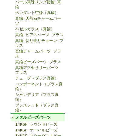
パール真珠リング指輪 真
鍮
ペンダント空枠（真鍮）
真鍮 天然石チャームパー
ツ
ベゼルガラス（真鍮）
真鍮 ピアスパーツ ブラス
真鍮 切り売りチェーン ブ
ラス
真鍮チャームパーツ ブラ
ス
真鍮ビーズパーツ ブラス
真鍮アクセサリーパーツ
ブラス
チューブ（ブラス真鍮）
コンポーネント（ブラス真
鍮）
シャンデリア（ブラス真
鍮）
ブレスレット（ブラス真
鍮）
メタルビーズパーツ
14KGF ラウンドビーズ
14KGF オーバルビーズ
14KGF スターダストビー