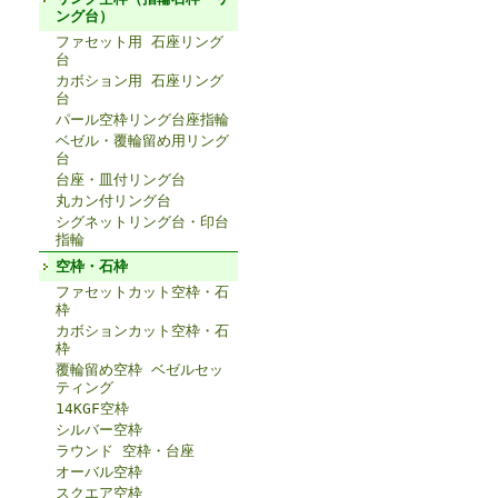
ング台）
ファセット用 石座リング
台
カボション用 石座リング
台
パール空枠リング台座指輪
ベゼル・覆輪留め用リング
台
台座・皿付リング台
丸カン付リング台
シグネットリング台・印台
指輪
空枠・石枠
ファセットカット空枠・石
枠
カボションカット空枠・石
枠
覆輪留め空枠 ベゼルセッ
ティング
14KGF空枠
シルバー空枠
ラウンド 空枠・台座
オーバル空枠
スクエア空枠