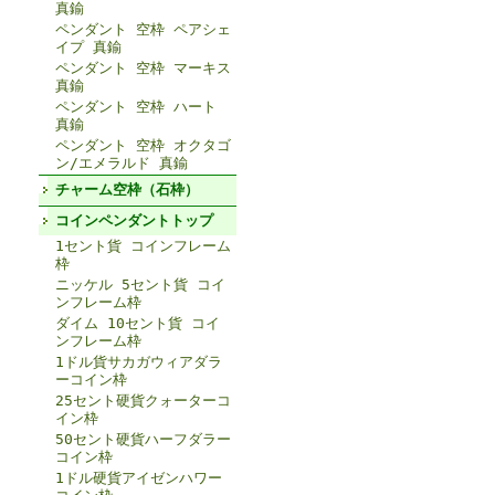
真鍮
ペンダント 空枠 ペアシェ
イプ 真鍮
ペンダント 空枠 マーキス
真鍮
ペンダント 空枠 ハート
真鍮
ペンダント 空枠 オクタゴ
ン/エメラルド 真鍮
チャーム空枠（石枠）
コインペンダントトップ
1セント貨 コインフレーム
枠
ニッケル 5セント貨 コイ
ンフレーム枠
ダイム 10セント貨 コイ
ンフレーム枠
1ドル貨サカガウィアダラ
ーコイン枠
25セント硬貨クォーターコ
イン枠
50セント硬貨ハーフダラー
コイン枠
1ドル硬貨アイゼンハワー