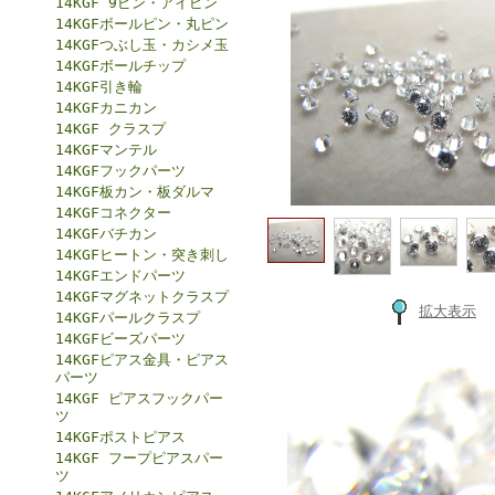
14KGF 9ピン・アイピン
14KGFボールピン・丸ピン
14KGFつぶし玉・カシメ玉
14KGFボールチップ
14KGF引き輪
14KGFカニカン
14KGF クラスプ
14KGFマンテル
14KGFフックパーツ
14KGF板カン・板ダルマ
14KGFコネクター
14KGFバチカン
14KGFヒートン・突き刺し
14KGFエンドパーツ
14KGFマグネットクラスプ
拡大表示
14KGFパールクラスプ
14KGFビーズパーツ
14KGFピアス金具・ピアス
パーツ
14KGF ピアスフックパー
ツ
14KGFポストピアス
14KGF フープピアスパー
ツ