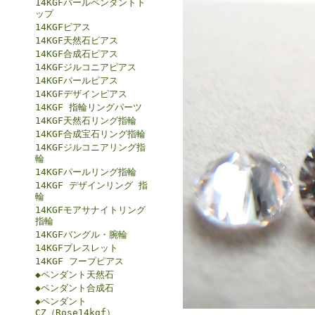
14KGFパールペンダントト
ップ
14KGFピアス
14KGF天然石ピアス
14KGF合成石ピアス
14KGFジルコニアピアス
14KGFパールピアス
14KGFデザインピアス
14KGF 指輪リングパーツ
14KGF天然石リング指輪
14KGF合成宝石リング指輪
14KGFジルコニアリング指
輪
14KGFパールリング指輪
14KGF デザインリング 指
輪
14KGFモアサナイトリング
指輪
14KGFバングル・腕輪
14KGFブレスレット
14KGF フープピアス
◆ペンダント天然石
◆ペンダント合成石
◆ペンダント
CZ（Rose14kgf）