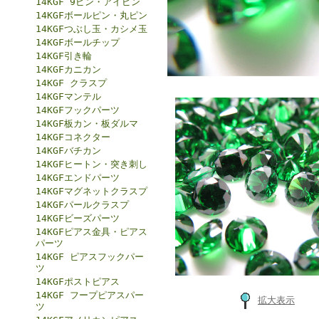
14KGF 9ピン・アイピン
14KGFボールピン・丸ピン
14KGFつぶし玉・カシメ玉
14KGFボールチップ
14KGF引き輪
14KGFカニカン
14KGF クラスプ
14KGFマンテル
14KGFフックパーツ
14KGF板カン・板ダルマ
14KGFコネクター
14KGFバチカン
14KGFヒートン・突き刺し
14KGFエンドパーツ
14KGFマグネットクラスプ
14KGFパールクラスプ
14KGFビーズパーツ
14KGFピアス金具・ピアス
パーツ
14KGF ピアスフックパー
ツ
14KGFポストピアス
14KGF フープピアスパー
拡大表示
ツ