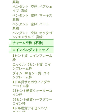
真鍮
ペンダント 空枠 ペアシェ
イプ 真鍮
ペンダント 空枠 マーキス
真鍮
ペンダント 空枠 ハート
真鍮
ペンダント 空枠 オクタゴ
ン/エメラルド 真鍮
チャーム空枠（石枠）
コインペンダントトップ
1セント貨 コインフレーム
枠
ニッケル 5セント貨 コイ
ンフレーム枠
ダイム 10セント貨 コイ
ンフレーム枠
1ドル貨サカガウィアダラ
ーコイン枠
25セント硬貨クォーターコ
イン枠
50セント硬貨ハーフダラー
コイン枠
1ドル硬貨アイゼンハワー