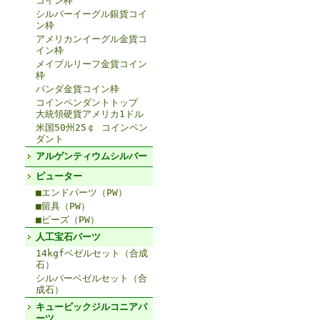
コイン枠
シルバーイーグル銀貨コイ
ン枠
アメリカンイーグル金貨コ
イン枠
メイプルリーフ金貨コイン
枠
パンダ金貨コイン枠
コインペンダントトップ
大統領硬貨アメリカ1ドル
米国50州25￠ コインペン
ダント
アルゲンティウムシルバー
ピューター
■エンドパーツ（PW）
■留具（PW）
■ビーズ（PW）
人工宝石パーツ
14kgfベゼルセット（合成
石）
シルバーベゼルセット（合
成石）
キュービックジルコニアパ
ーツ