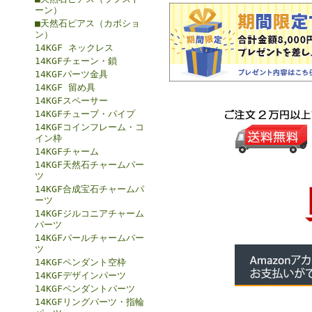
ーン）
■天然石ピアス（カボショ
ン）
14KGF ネックレス
14KGFチェーン・鎖
14KGFパーツ金具
14KGF 留め具
14KGFスペーサー
14KGFチューブ・パイプ
14KGFコインフレーム・コ
イン枠
14KGFチャーム
14KGF天然石チャームパー
ツ
14KGF合成宝石チャームパ
ーツ
14KGFジルコニアチャーム
パーツ
14KGFパールチャームパー
ツ
14KGFペンダント空枠
14KGFデザインパーツ
14KGFペンダントパーツ
14KGFリングパーツ・指輪