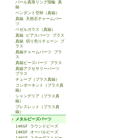
パール真珠リング指輪 真
鍮
ペンダント空枠（真鍮）
真鍮 天然石チャームパー
ツ
ベゼルガラス（真鍮）
真鍮 ピアスパーツ ブラス
真鍮 切り売りチェーン ブ
ラス
真鍮チャームパーツ ブラ
ス
真鍮ビーズパーツ ブラス
真鍮アクセサリーパーツ
ブラス
チューブ（ブラス真鍮）
コンポーネント（ブラス真
鍮）
シャンデリア（ブラス真
鍮）
ブレスレット（ブラス真
鍮）
メタルビーズパーツ
14KGF ラウンドビーズ
14KGF オーバルビーズ
14KGF スターダストビー