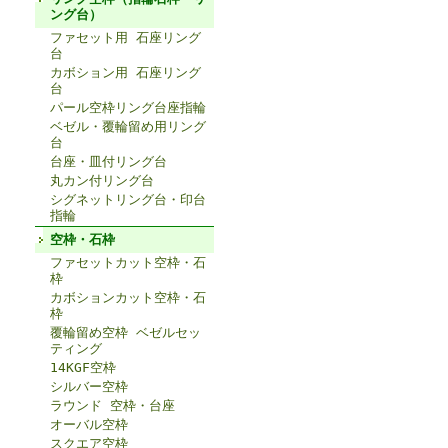
ング台）
ファセット用 石座リング
台
カボション用 石座リング
台
パール空枠リング台座指輪
ベゼル・覆輪留め用リング
台
台座・皿付リング台
丸カン付リング台
シグネットリング台・印台
指輪
空枠・石枠
ファセットカット空枠・石
枠
カボションカット空枠・石
枠
覆輪留め空枠 ベゼルセッ
ティング
14KGF空枠
シルバー空枠
ラウンド 空枠・台座
オーバル空枠
スクエア空枠