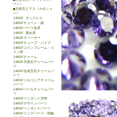
ーン）
■天然石ピアス（カボショ
ン）
14KGF ネックレス
14KGFチェーン・鎖
14KGFパーツ金具
14KGF 留め具
14KGFスペーサー
14KGFチューブ・パイプ
14KGFコインフレーム・コ
イン枠
14KGFチャーム
14KGF天然石チャームパー
ツ
14KGF合成宝石チャームパ
ーツ
14KGFジルコニアチャーム
パーツ
14KGFパールチャームパー
ツ
14KGFペンダント空枠
14KGFデザインパーツ
14KGFペンダントパーツ
14KGFリングパーツ・指輪