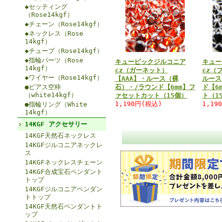
◆セッティング
（Rose14kgf）
◆チェーン（Rose14kgf）
◆ネックレス（Rose
14kgf）
◆チューブ（Rose14kgf）
◆指輪パーツ（Rose
キュービックジルコニア
キュー
14kgf）
cz（ガーネット）
cz（
◆ワイヤー（Rose14kgf）
【AAA】・ルース（裸
ルース
●ピアス空枠
石）・/ラウンド【6mm】フ
ド【6
（white14kgf）
ァセットカット（15個）
ト（1
1,190円(税込)
1,19
●指輪リング（White
14kgf）
14KGF アクセサリー
14KGF天然石ネックレス
14KGFジルコニアネックレ
ス
14KGFネックレスチェーン
14KGF合成宝石ペンダント
トップ
14KGFジルコニアペンダン
トトップ
14KGF天然石ペンダントト
ップ