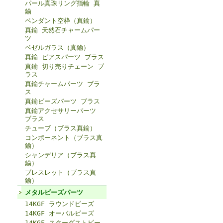
パール真珠リング指輪 真
鍮
ペンダント空枠（真鍮）
真鍮 天然石チャームパー
ツ
ベゼルガラス（真鍮）
真鍮 ピアスパーツ ブラス
真鍮 切り売りチェーン ブ
ラス
真鍮チャームパーツ ブラ
ス
真鍮ビーズパーツ ブラス
真鍮アクセサリーパーツ
ブラス
チューブ（ブラス真鍮）
コンポーネント（ブラス真
鍮）
シャンデリア（ブラス真
鍮）
ブレスレット（ブラス真
鍮）
メタルビーズパーツ
14KGF ラウンドビーズ
14KGF オーバルビーズ
14KGF スターダストビー