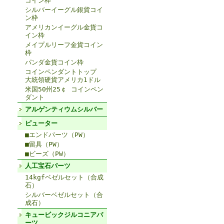
コイン枠
シルバーイーグル銀貨コイ
ン枠
アメリカンイーグル金貨コ
イン枠
メイプルリーフ金貨コイン
枠
パンダ金貨コイン枠
コインペンダントトップ
大統領硬貨アメリカ1ドル
米国50州25￠ コインペン
ダント
アルゲンティウムシルバー
ピューター
■エンドパーツ（PW）
■留具（PW）
■ビーズ（PW）
人工宝石パーツ
14kgfベゼルセット（合成
石）
シルバーベゼルセット（合
成石）
キュービックジルコニアパ
ーツ