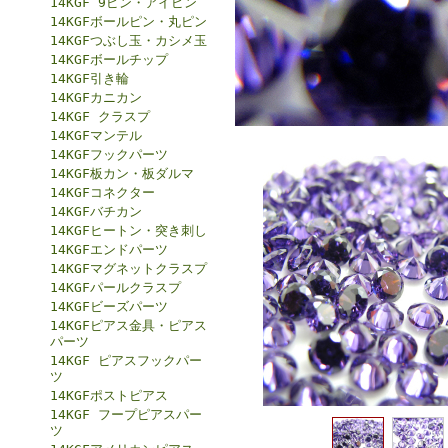
14KGF 9ピン・アイピン
14KGFボールピン・丸ピン
14KGFつぶし玉・カシメ玉
14KGFボールチップ
14KGF引き輪
14KGFカニカン
14KGF クラスプ
14KGFマンテル
14KGFフックパーツ
14KGF板カン・板ダルマ
14KGFコネクター
14KGFバチカン
14KGFヒートン・突き刺し
14KGFエンドパーツ
14KGFマグネットクラスプ
14KGFパールクラスプ
14KGFビーズパーツ
14KGFピアス金具・ピアス
パーツ
14KGF ピアスフックパー
ツ
14KGFポストピアス
14KGF フープピアスパー
ツ