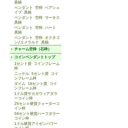
真鍮
ペンダント 空枠 ペアシェ
イプ 真鍮
ペンダント 空枠 マーキス
真鍮
ペンダント 空枠 ハート
真鍮
ペンダント 空枠 オクタゴ
ン/エメラルド 真鍮
チャーム空枠（石枠）
コインペンダントトップ
1セント貨 コインフレーム
枠
ニッケル 5セント貨 コイ
ンフレーム枠
ダイム 10セント貨 コイ
ンフレーム枠
1ドル貨サカガウィアダラ
ーコイン枠
25セント硬貨クォーターコ
イン枠
50セント硬貨ハーフダラー
コイン枠
1ドル硬貨アイゼンハワー