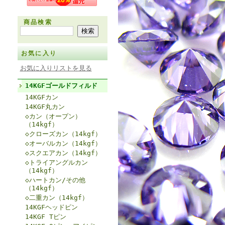
商品検索
お気に入り
お気に入りリストを見る
14KGFゴールドフィルド
14KGFカン
14KGF丸カン
◇カン（オープン）
（14kgf）
◇クローズカン（14kgf）
◇オーバルカン（14kgf）
◇スクエアカン（14kgf）
◇トライアングルカン
（14kgf）
◇ハートカン/その他
（14kgf）
◇二重カン（14kgf）
14KGFヘッドピン
14KGF Tピン