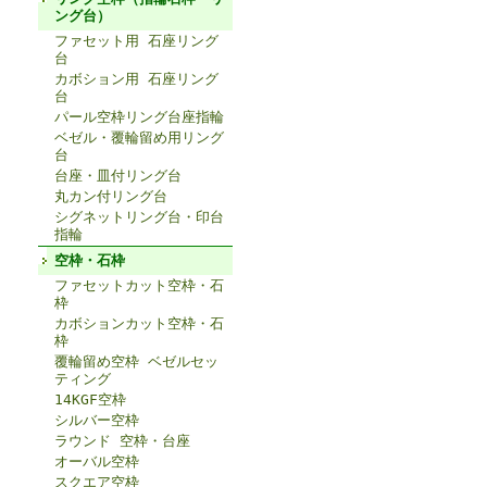
ング台）
ファセット用 石座リング
台
カボション用 石座リング
台
パール空枠リング台座指輪
ベゼル・覆輪留め用リング
台
台座・皿付リング台
丸カン付リング台
シグネットリング台・印台
指輪
空枠・石枠
ファセットカット空枠・石
枠
カボションカット空枠・石
枠
覆輪留め空枠 ベゼルセッ
ティング
14KGF空枠
シルバー空枠
ラウンド 空枠・台座
オーバル空枠
スクエア空枠