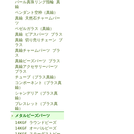
パール真珠リング指輪 真
鍮
ペンダント空枠（真鍮）
真鍮 天然石チャームパー
ツ
ベゼルガラス（真鍮）
真鍮 ピアスパーツ ブラス
真鍮 切り売りチェーン ブ
ラス
真鍮チャームパーツ ブラ
ス
真鍮ビーズパーツ ブラス
真鍮アクセサリーパーツ
ブラス
チューブ（ブラス真鍮）
コンポーネント（ブラス真
鍮）
シャンデリア（ブラス真
鍮）
ブレスレット（ブラス真
鍮）
メタルビーズパーツ
14KGF ラウンドビーズ
14KGF オーバルビーズ
14KGF スターダストビー