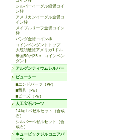
コイン枠
シルバーイーグル銀貨コイ
ン枠
アメリカンイーグル金貨コ
イン枠
メイプルリーフ金貨コイン
枠
パンダ金貨コイン枠
コインペンダントトップ
大統領硬貨アメリカ1ドル
米国50州25￠ コインペン
ダント
アルゲンティウムシルバー
ピューター
■エンドパーツ（PW）
■留具（PW）
■ビーズ（PW）
人工宝石パーツ
14kgfベゼルセット（合成
石）
シルバーベゼルセット（合
成石）
キュービックジルコニアパ
ーツ