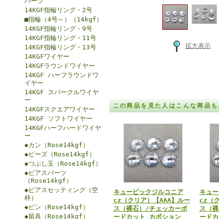
パーツ
14KGF指輪リング・2号
■指輪（4号～）（14kgf）
14KGF指輪リング・9号
14KGF指輪リング・11号
拡大表示
14KGF指輪リング・13号
14KGFワイヤー
14KGFラウンドワイヤー
14KGF ハーフラウンドワ
イヤー
14KGF スパークルワイヤ
ー
この商品を見た人はこんな商品も
14KGFスクエアワイヤー
14KGF ソフトワイヤー
14KGFハーフハードワイヤ
ー
◆カン（Rose14kgf）
◆ビーズ（Rose14kgf）
◆つぶし玉（Rose14kgf）
◆ピアスパーツ
（Rose14kgf）
◆ピアスセッティング（空
キュービックジルコニア
キュー
枠）
cz（クリア）【AAA】ルー
cz（
◆ピン（Rose14kgf）
ス（裸石）/チェッカーボ
ス（裸
◆留具（Rose14kgf）
ードカット カボション
ードカ