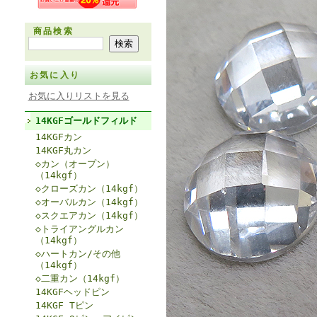
商品検索
お気に入り
お気に入りリストを見る
14KGFゴールドフィルド
14KGFカン
14KGF丸カン
◇カン（オープン）
（14kgf）
◇クローズカン（14kgf）
◇オーバルカン（14kgf）
◇スクエアカン（14kgf）
◇トライアングルカン
（14kgf）
◇ハートカン/その他
（14kgf）
◇二重カン（14kgf）
14KGFヘッドピン
14KGF Tピン