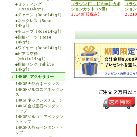
（ラウンド）【10mm】カボ
（ラウ
◆セッティング
（Rose14kgf）
ションカット（5個）
ション
1,140円(税込)
2,21
◆チェーン（Rose14kgf）
◆ネックレス（Rose
14kgf）
◆チューブ（Rose14kgf）
◆指輪パーツ（Rose
14kgf）
◆ワイヤー（Rose14kgf）
●ピアス空枠
（white14kgf）
●指輪リング（White
14kgf）
14KGF アクセサリー
14KGF天然石ネックレス
14KGFジルコニアネックレ
ス
14KGFネックレスチェーン
14KGF合成宝石ペンダント
トップ
14KGFジルコニアペンダン
トトップ
14KGF天然石ペンダントト
ップ