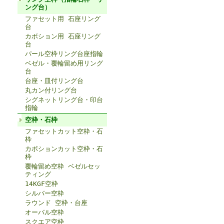
ング台）
ファセット用 石座リング
台
カボション用 石座リング
台
パール空枠リング台座指輪
ベゼル・覆輪留め用リング
台
台座・皿付リング台
丸カン付リング台
シグネットリング台・印台
指輪
空枠・石枠
ファセットカット空枠・石
枠
カボションカット空枠・石
枠
覆輪留め空枠 ベゼルセッ
ティング
14KGF空枠
シルバー空枠
ラウンド 空枠・台座
オーバル空枠
スクエア空枠