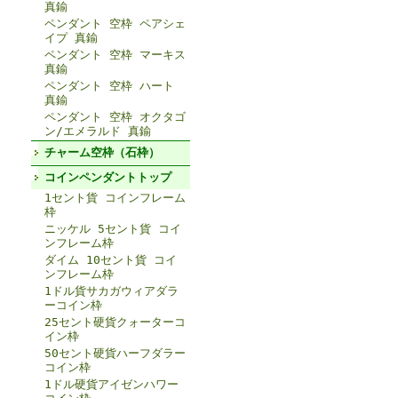
真鍮
ペンダント 空枠 ペアシェ
イプ 真鍮
ペンダント 空枠 マーキス
真鍮
ペンダント 空枠 ハート
真鍮
ペンダント 空枠 オクタゴ
ン/エメラルド 真鍮
チャーム空枠（石枠）
コインペンダントトップ
1セント貨 コインフレーム
枠
ニッケル 5セント貨 コイ
ンフレーム枠
ダイム 10セント貨 コイ
ンフレーム枠
1ドル貨サカガウィアダラ
ーコイン枠
25セント硬貨クォーターコ
イン枠
50セント硬貨ハーフダラー
コイン枠
1ドル硬貨アイゼンハワー