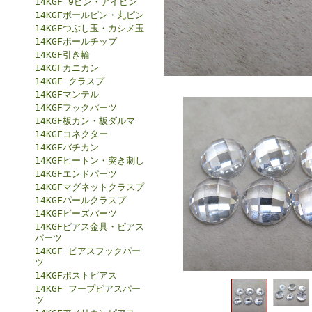
14KGF 9ピン・アイピン
14KGFボールピン・丸ピン
14KGFつぶし玉・カシメ玉
14KGFボールチップ
14KGF引き輪
14KGFカニカン
14KGF クラスプ
14KGFマンテル
14KGFフックパーツ
14KGF板カン・板ダルマ
14KGFコネクター
14KGFバチカン
14KGFヒートン・突き刺し
14KGFエンドパーツ
14KGFマグネットクラスプ
14KGFパールクラスプ
14KGFビーズパーツ
14KGFピアス金具・ピアス
パーツ
14KGF ピアスフックパー
ツ
14KGFポストピアス
14KGF フープピアスパー
ツ