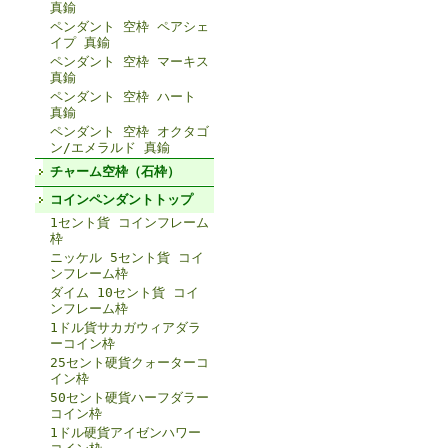
真鍮
ペンダント 空枠 ペアシェ
イプ 真鍮
ペンダント 空枠 マーキス
真鍮
ペンダント 空枠 ハート
真鍮
ペンダント 空枠 オクタゴ
ン/エメラルド 真鍮
チャーム空枠（石枠）
コインペンダントトップ
1セント貨 コインフレーム
枠
ニッケル 5セント貨 コイ
ンフレーム枠
ダイム 10セント貨 コイ
ンフレーム枠
1ドル貨サカガウィアダラ
ーコイン枠
25セント硬貨クォーターコ
イン枠
50セント硬貨ハーフダラー
コイン枠
1ドル硬貨アイゼンハワー