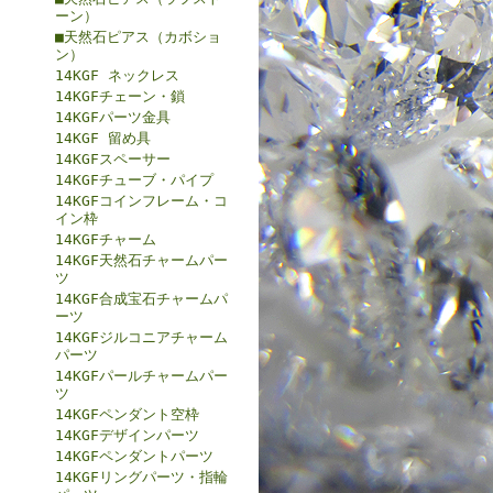
ーン）
■天然石ピアス（カボショ
ン）
14KGF ネックレス
14KGFチェーン・鎖
14KGFパーツ金具
14KGF 留め具
14KGFスペーサー
14KGFチューブ・パイプ
14KGFコインフレーム・コ
イン枠
14KGFチャーム
14KGF天然石チャームパー
ツ
14KGF合成宝石チャームパ
ーツ
14KGFジルコニアチャーム
パーツ
14KGFパールチャームパー
ツ
14KGFペンダント空枠
14KGFデザインパーツ
14KGFペンダントパーツ
14KGFリングパーツ・指輪