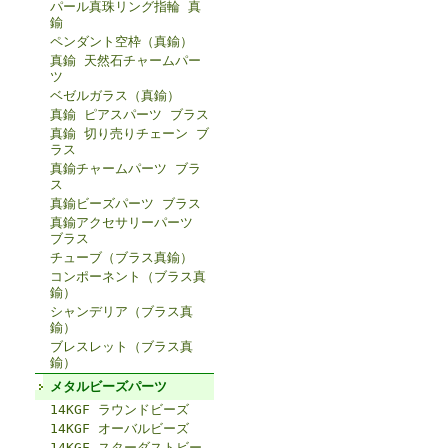
パール真珠リング指輪 真
鍮
ペンダント空枠（真鍮）
真鍮 天然石チャームパー
ツ
ベゼルガラス（真鍮）
真鍮 ピアスパーツ ブラス
真鍮 切り売りチェーン ブ
ラス
真鍮チャームパーツ ブラ
ス
真鍮ビーズパーツ ブラス
真鍮アクセサリーパーツ
ブラス
チューブ（ブラス真鍮）
コンポーネント（ブラス真
鍮）
シャンデリア（ブラス真
鍮）
ブレスレット（ブラス真
鍮）
メタルビーズパーツ
14KGF ラウンドビーズ
14KGF オーバルビーズ
14KGF スターダストビー