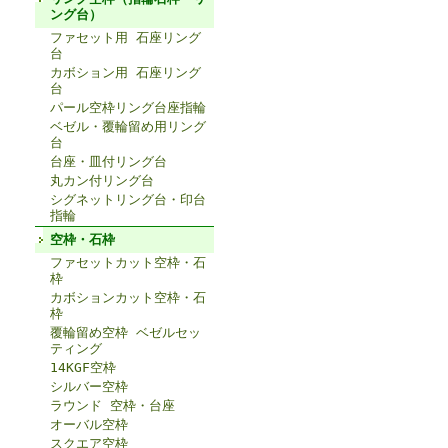
ング台）
ファセット用 石座リング
台
カボション用 石座リング
台
パール空枠リング台座指輪
ベゼル・覆輪留め用リング
台
台座・皿付リング台
丸カン付リング台
シグネットリング台・印台
指輪
空枠・石枠
ファセットカット空枠・石
枠
カボションカット空枠・石
枠
覆輪留め空枠 ベゼルセッ
ティング
14KGF空枠
シルバー空枠
ラウンド 空枠・台座
オーバル空枠
スクエア空枠