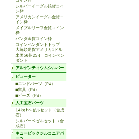
コイン枠
シルバーイーグル銀貨コイ
ン枠
アメリカンイーグル金貨コ
イン枠
メイプルリーフ金貨コイン
枠
パンダ金貨コイン枠
コインペンダントトップ
大統領硬貨アメリカ1ドル
米国50州25￠ コインペン
ダント
アルゲンティウムシルバー
ピューター
■エンドパーツ（PW）
■留具（PW）
■ビーズ（PW）
人工宝石パーツ
14kgfベゼルセット（合成
石）
シルバーベゼルセット（合
成石）
キュービックジルコニアパ
ーツ