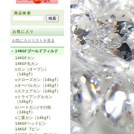
商品検索
お気に入り
お気に入りリストを見る
14KGFゴールドフィルド
14KGFカン
14KGF丸カン
◇カン（オープン）
（14kgf）
◇クローズカン（14kgf）
◇オーバルカン（14kgf）
◇スクエアカン（14kgf）
◇トライアングルカン
（14kgf）
◇ハートカン/その他
（14kgf）
◇二重カン（14kgf）
14KGFヘッドピン
14KGF Tピン