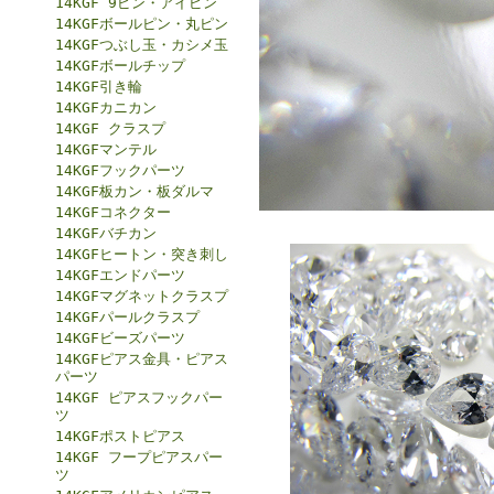
14KGF 9ピン・アイピン
14KGFボールピン・丸ピン
14KGFつぶし玉・カシメ玉
14KGFボールチップ
14KGF引き輪
14KGFカニカン
14KGF クラスプ
14KGFマンテル
14KGFフックパーツ
14KGF板カン・板ダルマ
14KGFコネクター
14KGFバチカン
14KGFヒートン・突き刺し
14KGFエンドパーツ
14KGFマグネットクラスプ
14KGFパールクラスプ
14KGFビーズパーツ
14KGFピアス金具・ピアス
パーツ
14KGF ピアスフックパー
ツ
14KGFポストピアス
14KGF フープピアスパー
ツ