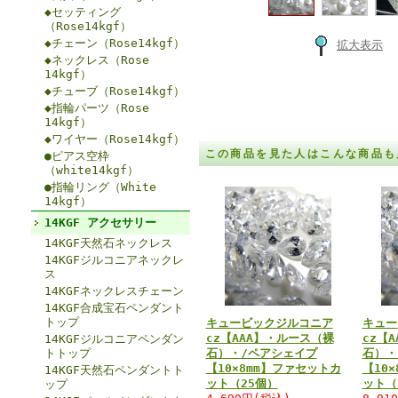
◆セッティング
（Rose14kgf）
◆チェーン（Rose14kgf）
拡大表示
◆ネックレス（Rose
14kgf）
◆チューブ（Rose14kgf）
◆指輪パーツ（Rose
14kgf）
◆ワイヤー（Rose14kgf）
この商品を見た人はこんな商品も
●ピアス空枠
（white14kgf）
●指輪リング（White
14kgf）
14KGF アクセサリー
14KGF天然石ネックレス
14KGFジルコニアネックレ
ス
14KGFネックレスチェーン
14KGF合成宝石ペンダント
トップ
キュービックジルコニア
キュー
cz【AAA】・ルース（裸
cz【
14KGFジルコニアペンダン
トトップ
石）・/ペアシェイプ
石）・
【10×8mm】ファセットカ
【10
14KGF天然石ペンダントト
ット（25個）
ット（
ップ