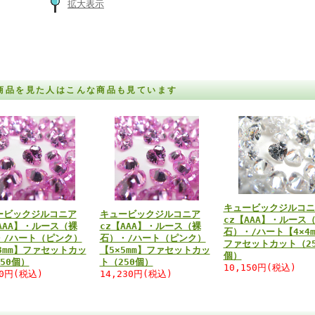
拡大表示
商品を見た人はこんな商品も見ています
キュービックジルコニ
ービックジルコニア
キュービックジルコニア
cz【AAA】・ルース
AAA】・ルース（裸
cz【AAA】・ルース（裸
石）・/ハート【4×4m
・/ハート（ピンク）
石）・/ハート（ピンク）
ファセットカット（25
3mm】ファセットカッ
【5×5mm】ファセットカッ
個）
50個）
ト（250個）
10,150円(税込)
20円(税込)
14,230円(税込)