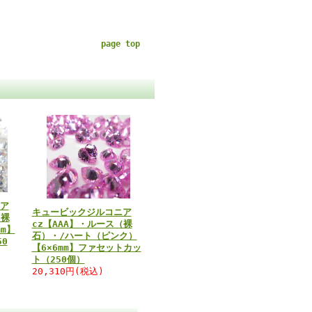
page top
ア
キュービックジルコニア
（裸
cz【AAA】・ルース（裸
m】
石）・/ハート（ピンク）
0
【6×6mm】ファセットカッ
ト（250個）
20,310円(税込)