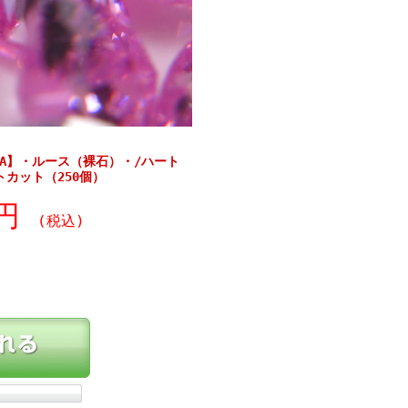
AA】・ルース（裸石）・/ハート
トカット（250個）
0円
(税込)