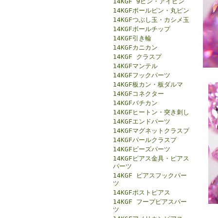
14KGF 9ピン・アイピン
14KGFボールピン・丸ピン
14KGFつぶし玉・カシメ玉
14KGFボールチップ
14KGF引き輪
14KGFカニカン
14KGF クラスプ
14KGFマンテル
14KGFフックパーツ
14KGF板カン・板ダルマ
14KGFコネクター
14KGFバチカン
14KGFヒートン・突き刺し
14KGFエンドパーツ
14KGFマグネットクラスプ
14KGFパールクラスプ
14KGFビーズパーツ
14KGFピアス金具・ピアス
パーツ
14KGF ピアスフックパー
ツ
14KGFポストピアス
14KGF フープピアスパー
ツ