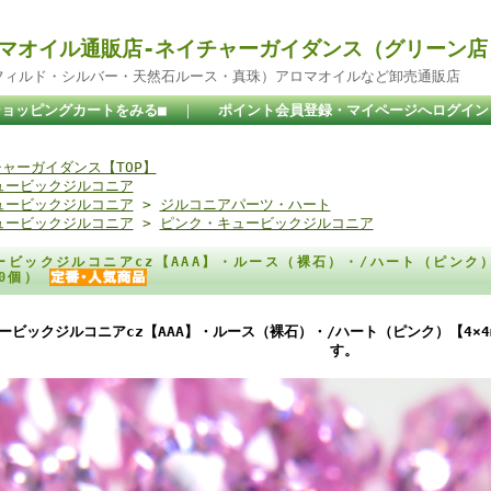
マオイル通販店-ネイチャーガイダンス（グリーン店
ドフィルド・シルバー・天然石ルース・真珠）アロマオイルなど卸売通販店
ショッピングカートをみる■
｜
ポイント会員登録・マイページへログイン
ャーガイダンス【TOP】
ュービックジルコニア
ュービックジルコニア
>
ジルコニアパーツ・ハート
ュービックジルコニア
>
ピンク・キュービックジルコニア
ービックジルコニアcz【AAA】・ルース（裸石）・/ハート（ピンク）
50個）
ービックジルコニアcz【AAA】・ルース（裸石）・/ハート（ピンク）【4×4
す。