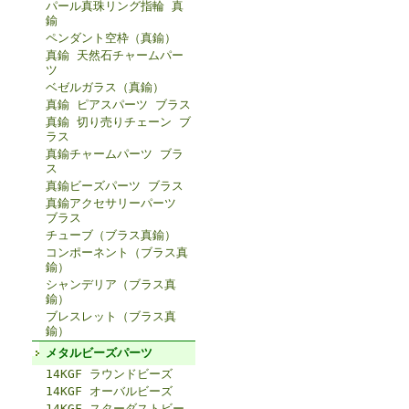
パール真珠リング指輪 真
鍮
ペンダント空枠（真鍮）
真鍮 天然石チャームパー
ツ
ベゼルガラス（真鍮）
真鍮 ピアスパーツ ブラス
真鍮 切り売りチェーン ブ
ラス
真鍮チャームパーツ ブラ
ス
真鍮ビーズパーツ ブラス
真鍮アクセサリーパーツ
ブラス
チューブ（ブラス真鍮）
コンポーネント（ブラス真
鍮）
シャンデリア（ブラス真
鍮）
ブレスレット（ブラス真
鍮）
メタルビーズパーツ
14KGF ラウンドビーズ
14KGF オーバルビーズ
14KGF スターダストビー