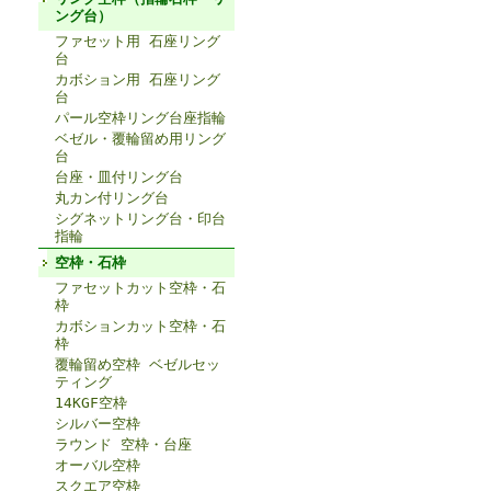
ング台）
ファセット用 石座リング
台
カボション用 石座リング
台
パール空枠リング台座指輪
ベゼル・覆輪留め用リング
台
台座・皿付リング台
丸カン付リング台
シグネットリング台・印台
指輪
空枠・石枠
ファセットカット空枠・石
枠
カボションカット空枠・石
枠
覆輪留め空枠 ベゼルセッ
ティング
14KGF空枠
シルバー空枠
ラウンド 空枠・台座
オーバル空枠
スクエア空枠