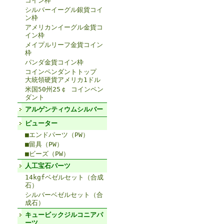
コイン枠
シルバーイーグル銀貨コイ
ン枠
アメリカンイーグル金貨コ
イン枠
メイプルリーフ金貨コイン
枠
パンダ金貨コイン枠
コインペンダントトップ
大統領硬貨アメリカ1ドル
米国50州25￠ コインペン
ダント
アルゲンティウムシルバー
ピューター
■エンドパーツ（PW）
■留具（PW）
■ビーズ（PW）
人工宝石パーツ
14kgfベゼルセット（合成
石）
シルバーベゼルセット（合
成石）
キュービックジルコニアパ
ーツ