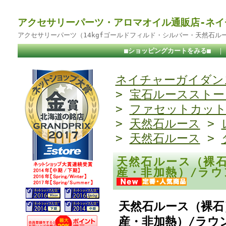
アクセサリーパーツ・アロマオイル通販店-ネイ
アクセサリーパーツ（14kgfゴールドフィルド・シルバー・天然石ル
■ショッピングカートをみる■
ネイチャーガイダンス
>
宝石ルースストー
>
ファセットカッ
>
天然石ルース
>
>
天然石ルース
>
天然石ルース（裸
産・非加熱）/ラウ
天然石ルース（裸石
産・非加熱）/ラウン