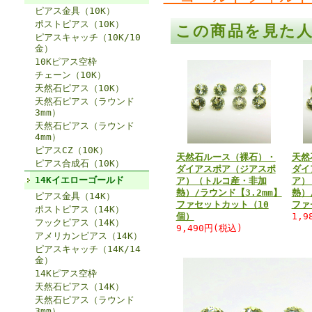
ピアス金具（10K）
ポストピアス（10K）
この商品を見た
ピアスキャッチ（10K/10
金）
10Kピアス空枠
チェーン（10K）
天然石ピアス（10K）
天然石ピアス（ラウンド
3mm）
天然石ピアス（ラウンド
4mm）
ピアスCZ（10K）
天然石ルース（裸石）・
天然
ピアス合成石（10K）
ダイアスポア（ジアスポ
ダイ
14Kイエローゴールド
ア）（トルコ産・非加
ア）
熱）/ラウンド【3.2mm】
熱）
ピアス金具（14K）
ファセットカット（10
ファ
ポストピアス（14K）
個）
1,9
フックピアス（14K）
9,490円(税込)
アメリカンピアス（14K）
ピアスキャッチ（14K/14
金）
14Kピアス空枠
天然石ピアス（14K）
天然石ピアス（ラウンド
3mm）