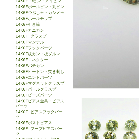
14KGF 9ピン・アイピン
14KGFボールピン・丸ピン
14KGFつぶし玉・カシメ玉
14KGFボールチップ
14KGF引き輪
14KGFカニカン
14KGF クラスプ
14KGFマンテル
14KGFフックパーツ
14KGF板カン・板ダルマ
14KGFコネクター
14KGFバチカン
14KGFヒートン・突き刺し
14KGFエンドパーツ
14KGFマグネットクラスプ
14KGFパールクラスプ
14KGFビーズパーツ
14KGFピアス金具・ピアス
パーツ
14KGF ピアスフックパー
ツ
14KGFポストピアス
14KGF フープピアスパー
ツ