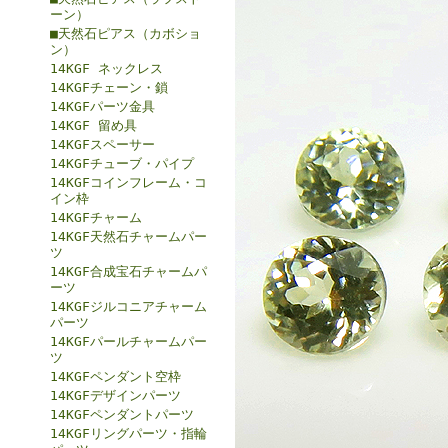
ーン）
■天然石ピアス（カボショ
ン）
14KGF ネックレス
14KGFチェーン・鎖
14KGFパーツ金具
14KGF 留め具
14KGFスペーサー
14KGFチューブ・パイプ
14KGFコインフレーム・コ
イン枠
14KGFチャーム
14KGF天然石チャームパー
ツ
14KGF合成宝石チャームパ
ーツ
14KGFジルコニアチャーム
パーツ
14KGFパールチャームパー
ツ
14KGFペンダント空枠
14KGFデザインパーツ
14KGFペンダントパーツ
14KGFリングパーツ・指輪