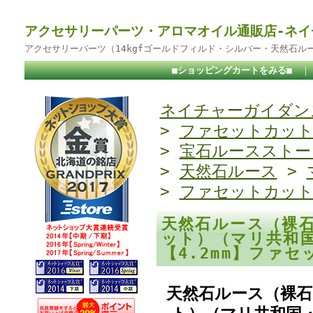
アクセサリーパーツ・アロマオイル通販店-ネイ
アクセサリーパーツ（14kgfゴールドフィルド・シルバー・天然石ル
■ショッピングカートをみる■
ネイチャーガイダンス
>
ファセットカッ
>
宝石ルースストー
>
天然石ルース
>
>
ファセットカッ
天然石ルース（裸
ット）（マリ共和
【4.2mm】ファ
天然石ルース（裸