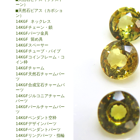
ーン）
■天然石ピアス（カボショ
ン）
14KGF ネックレス
14KGFチェーン・鎖
14KGFパーツ金具
14KGF 留め具
14KGFスペーサー
14KGFチューブ・パイプ
14KGFコインフレーム・コ
イン枠
14KGFチャーム
14KGF天然石チャームパー
ツ
14KGF合成宝石チャームパ
ーツ
14KGFジルコニアチャーム
パーツ
14KGFパールチャームパー
ツ
14KGFペンダント空枠
14KGFデザインパーツ
14KGFペンダントパーツ
14KGFリングパーツ・指輪