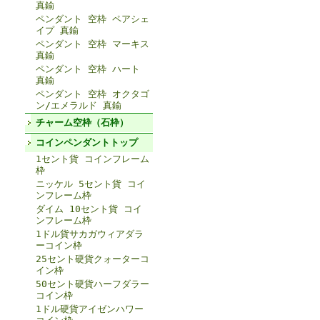
真鍮
ペンダント 空枠 ペアシェ
イプ 真鍮
ペンダント 空枠 マーキス
真鍮
ペンダント 空枠 ハート
真鍮
ペンダント 空枠 オクタゴ
ン/エメラルド 真鍮
チャーム空枠（石枠）
コインペンダントトップ
1セント貨 コインフレーム
枠
ニッケル 5セント貨 コイ
ンフレーム枠
ダイム 10セント貨 コイ
ンフレーム枠
1ドル貨サカガウィアダラ
ーコイン枠
25セント硬貨クォーターコ
イン枠
50セント硬貨ハーフダラー
コイン枠
1ドル硬貨アイゼンハワー