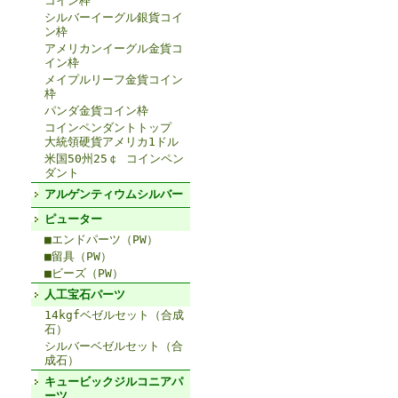
コイン枠
シルバーイーグル銀貨コイ
ン枠
アメリカンイーグル金貨コ
イン枠
メイプルリーフ金貨コイン
枠
パンダ金貨コイン枠
コインペンダントトップ
大統領硬貨アメリカ1ドル
米国50州25￠ コインペン
ダント
アルゲンティウムシルバー
ピューター
■エンドパーツ（PW）
■留具（PW）
■ビーズ（PW）
人工宝石パーツ
14kgfベゼルセット（合成
石）
シルバーベゼルセット（合
成石）
キュービックジルコニアパ
ーツ