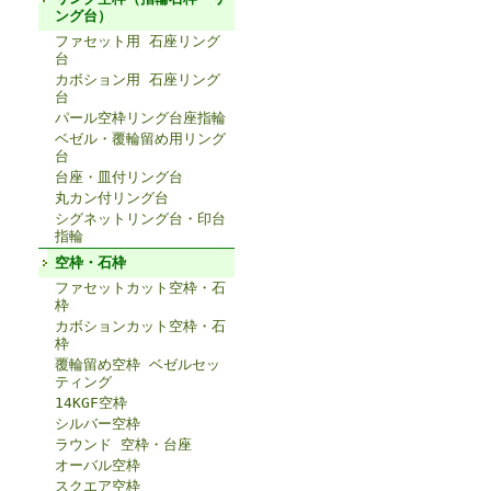
ング台）
ファセット用 石座リング
台
カボション用 石座リング
台
パール空枠リング台座指輪
ベゼル・覆輪留め用リング
台
台座・皿付リング台
丸カン付リング台
シグネットリング台・印台
指輪
空枠・石枠
ファセットカット空枠・石
枠
カボションカット空枠・石
枠
覆輪留め空枠 ベゼルセッ
ティング
14KGF空枠
シルバー空枠
ラウンド 空枠・台座
オーバル空枠
スクエア空枠