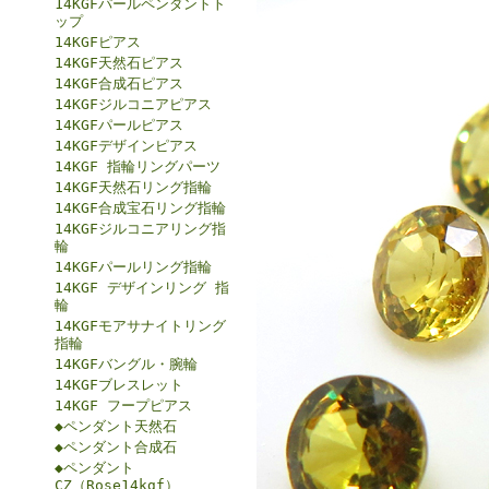
14KGFパールペンダントト
ップ
14KGFピアス
14KGF天然石ピアス
14KGF合成石ピアス
14KGFジルコニアピアス
14KGFパールピアス
14KGFデザインピアス
14KGF 指輪リングパーツ
14KGF天然石リング指輪
14KGF合成宝石リング指輪
14KGFジルコニアリング指
輪
14KGFパールリング指輪
14KGF デザインリング 指
輪
14KGFモアサナイトリング
指輪
14KGFバングル・腕輪
14KGFブレスレット
14KGF フープピアス
◆ペンダント天然石
◆ペンダント合成石
◆ペンダント
CZ（Rose14kgf）