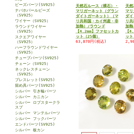
ビーズパーツ(SV925)
天然石ルース（裸石）・
天然
ナバホパールビーズ
マリガーネット（グラン
マリ
（SV925）
ダイトガーネット）（マ
ダイ
ワイヤー（SV925）
リ共和国・カイ州産・非
リ共
加熱）/ラウンド
加熱
ラウンドワイヤー
（SV925）
【4.2mm】ファセットカ
【4
ット（25個）
ット
スクエアワイヤー
63,870円(税込)
2,9
（SV925）
ハーフラウンドワイヤー
（SV925）
チューブパーツ(SV925)
チェーン（SV925）
ネックレスチェーン
（SV925）
ブレスレット(SV925)
留め具パーツ(SV925)
シルバー 引き輪パーツ
シルバー カニカン
シルバー ロブスタークラ
スプ
シルバー マンテルパーツ
シルバー フックパーツ
エンドパーツ(SV925)
シルバー 板カン