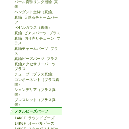
パール真珠リング指輪 真
鍮
ペンダント空枠（真鍮）
真鍮 天然石チャームパー
ツ
ベゼルガラス（真鍮）
真鍮 ピアスパーツ ブラス
真鍮 切り売りチェーン ブ
ラス
真鍮チャームパーツ ブラ
ス
真鍮ビーズパーツ ブラス
真鍮アクセサリーパーツ
ブラス
チューブ（ブラス真鍮）
コンポーネント（ブラス真
鍮）
シャンデリア（ブラス真
鍮）
ブレスレット（ブラス真
鍮）
メタルビーズパーツ
14KGF ラウンドビーズ
14KGF オーバルビーズ
14KGF スターダストビー