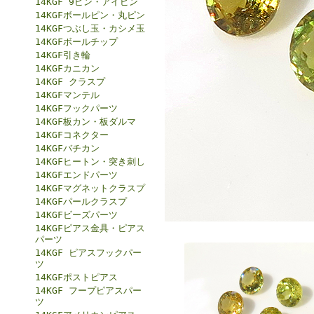
14KGF 9ピン・アイピン
14KGFボールピン・丸ピン
14KGFつぶし玉・カシメ玉
14KGFボールチップ
14KGF引き輪
14KGFカニカン
14KGF クラスプ
14KGFマンテル
14KGFフックパーツ
14KGF板カン・板ダルマ
14KGFコネクター
14KGFバチカン
14KGFヒートン・突き刺し
14KGFエンドパーツ
14KGFマグネットクラスプ
14KGFパールクラスプ
14KGFビーズパーツ
14KGFピアス金具・ピアス
パーツ
14KGF ピアスフックパー
ツ
14KGFポストピアス
14KGF フープピアスパー
ツ