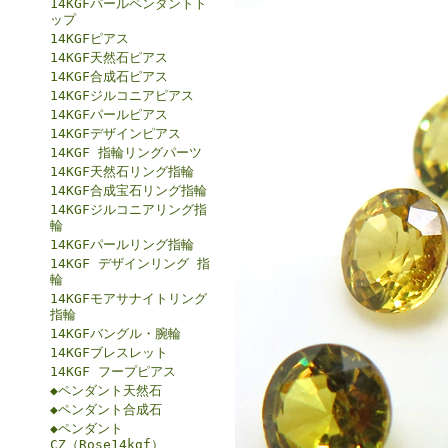
14KGFパールペンダントト
ップ
14KGFピアス
14KGF天然石ピアス
14KGF合成石ピアス
14KGFジルコニアピアス
14KGFパールピアス
14KGFデザインピアス
14KGF 指輪リングパーツ
14KGF天然石リング指輪
14KGF合成宝石リング指輪
14KGFジルコニアリング指
輪
14KGFパールリング指輪
14KGF デザインリング 指
輪
14KGFモアサナイトリング
指輪
14KGFバングル・腕輪
14KGFブレスレット
14KGF フープピアス
◆ペンダント天然石
◆ペンダント合成石
◆ペンダント
CZ（Rose14kgf）