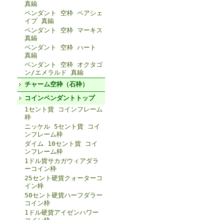
真鍮
ペンダント 空枠 ペアシェ
イプ 真鍮
ペンダント 空枠 マーキス
真鍮
ペンダント 空枠 ハート
真鍮
ペンダント 空枠 オクタゴ
ン/エメラルド 真鍮
チャーム空枠（石枠）
コインペンダントトップ
1セント貨 コインフレーム
枠
ニッケル 5セント貨 コイ
ンフレーム枠
ダイム 10セント貨 コイ
ンフレーム枠
1ドル貨サカガウィアダラ
ーコイン枠
25セント硬貨クォーターコ
イン枠
50セント硬貨ハーフダラー
コイン枠
1ドル硬貨アイゼンハワー