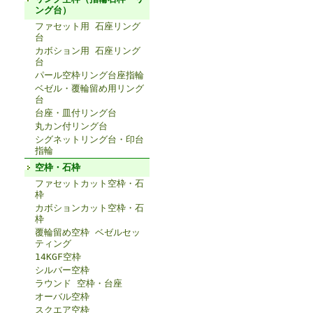
ング台）
ファセット用 石座リング
台
カボション用 石座リング
台
パール空枠リング台座指輪
ベゼル・覆輪留め用リング
台
台座・皿付リング台
丸カン付リング台
シグネットリング台・印台
指輪
空枠・石枠
ファセットカット空枠・石
枠
カボションカット空枠・石
枠
覆輪留め空枠 ベゼルセッ
ティング
14KGF空枠
シルバー空枠
ラウンド 空枠・台座
オーバル空枠
スクエア空枠