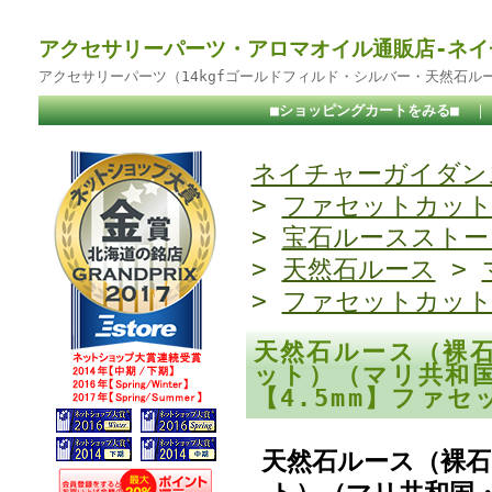
アクセサリーパーツ・アロマオイル通販店-ネイ
アクセサリーパーツ（14kgfゴールドフィルド・シルバー・天然石ル
■ショッピングカートをみる■
ネイチャーガイダンス
>
ファセットカッ
>
宝石ルースストー
>
天然石ルース
>
>
ファセットカッ
天然石ルース（裸
ット）（マリ共和
【4.5mm】ファ
天然石ルース（裸