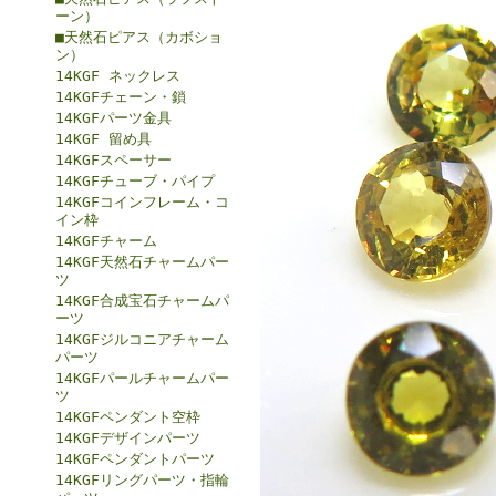
ーン）
■天然石ピアス（カボショ
ン）
14KGF ネックレス
14KGFチェーン・鎖
14KGFパーツ金具
14KGF 留め具
14KGFスペーサー
14KGFチューブ・パイプ
14KGFコインフレーム・コ
イン枠
14KGFチャーム
14KGF天然石チャームパー
ツ
14KGF合成宝石チャームパ
ーツ
14KGFジルコニアチャーム
パーツ
14KGFパールチャームパー
ツ
14KGFペンダント空枠
14KGFデザインパーツ
14KGFペンダントパーツ
14KGFリングパーツ・指輪