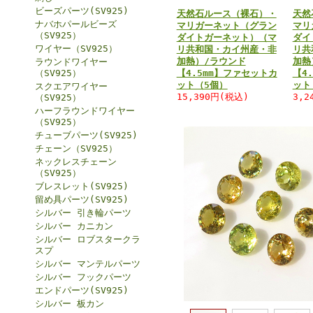
ビーズパーツ(SV925)
天然石ルース（裸石）・
天然
ナバホパールビーズ
マリガーネット（グラン
マリ
（SV925）
ダイトガーネット）（マ
ダイ
ワイヤー（SV925）
リ共和国・カイ州産・非
リ共
加熱）/ラウンド
加熱
ラウンドワイヤー
（SV925）
【4.5mm】ファセットカ
【4
ット（5個）
ット
スクエアワイヤー
15,390円(税込)
3,2
（SV925）
ハーフラウンドワイヤー
（SV925）
チューブパーツ(SV925)
チェーン（SV925）
ネックレスチェーン
（SV925）
ブレスレット(SV925)
留め具パーツ(SV925)
シルバー 引き輪パーツ
シルバー カニカン
シルバー ロブスタークラ
スプ
シルバー マンテルパーツ
シルバー フックパーツ
エンドパーツ(SV925)
シルバー 板カン