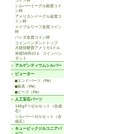
コイン枠
シルバーイーグル銀貨コイ
ン枠
アメリカンイーグル金貨コ
イン枠
メイプルリーフ金貨コイン
枠
パンダ金貨コイン枠
コインペンダントトップ
大統領硬貨アメリカ1ドル
米国50州25￠ コインペン
ダント
アルゲンティウムシルバー
ピューター
■エンドパーツ（PW）
■留具（PW）
■ビーズ（PW）
人工宝石パーツ
14kgfベゼルセット（合成
石）
シルバーベゼルセット（合
成石）
キュービックジルコニアパ
ーツ