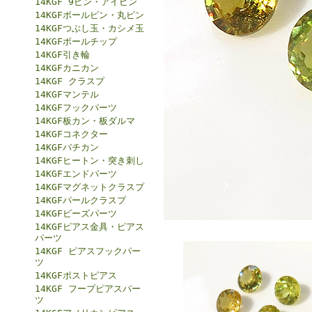
14KGF 9ピン・アイピン
14KGFボールピン・丸ピン
14KGFつぶし玉・カシメ玉
14KGFボールチップ
14KGF引き輪
14KGFカニカン
14KGF クラスプ
14KGFマンテル
14KGFフックパーツ
14KGF板カン・板ダルマ
14KGFコネクター
14KGFバチカン
14KGFヒートン・突き刺し
14KGFエンドパーツ
14KGFマグネットクラスプ
14KGFパールクラスプ
14KGFビーズパーツ
14KGFピアス金具・ピアス
パーツ
14KGF ピアスフックパー
ツ
14KGFポストピアス
14KGF フープピアスパー
ツ