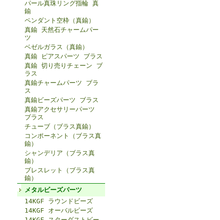
パール真珠リング指輪 真
鍮
ペンダント空枠（真鍮）
真鍮 天然石チャームパー
ツ
ベゼルガラス（真鍮）
真鍮 ピアスパーツ ブラス
真鍮 切り売りチェーン ブ
ラス
真鍮チャームパーツ ブラ
ス
真鍮ビーズパーツ ブラス
真鍮アクセサリーパーツ
ブラス
チューブ（ブラス真鍮）
コンポーネント（ブラス真
鍮）
シャンデリア（ブラス真
鍮）
ブレスレット（ブラス真
鍮）
メタルビーズパーツ
14KGF ラウンドビーズ
14KGF オーバルビーズ
14KGF スターダストビー