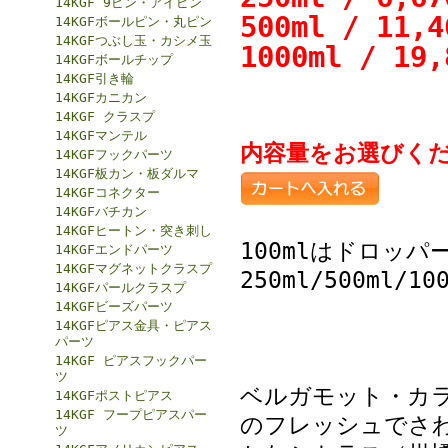
14KGF 9ピン・アイピン
500ml / 11
14KGFボールピン・丸ピン
14KGFつぶし玉・カシメ玉
1000ml / 1
14KGFボールチップ
14KGF引き輪
14KGFカニカン
14KGF クラスプ
14KGFマンテル
内容量をお選びく
14KGFフックパーツ
14KGF板カン・板ダルマ
14KGFコネクター
14KGFバチカン
14KGFヒートン・突き刺し
100mlはドロッ
14KGFエンドパーツ
14KGFマグネットクラスプ
250ml/500ml
14KGFパールクラスプ
14KGFビーズパーツ
14KGFピアス金具・ピアス
パーツ
14KGF ピアスフックパー
ツ
ベルガモット・カ
14KGFポストピアス
14KGF フープピアスパー
のフレッシュでさ
ツ