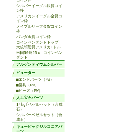
コイン枠
シルバーイーグル銀貨コイ
ン枠
アメリカンイーグル金貨コ
イン枠
メイプルリーフ金貨コイン
枠
パンダ金貨コイン枠
コインペンダントトップ
大統領硬貨アメリカ1ドル
米国50州25￠ コインペン
ダント
アルゲンティウムシルバー
ピューター
■エンドパーツ（PW）
■留具（PW）
■ビーズ（PW）
人工宝石パーツ
14kgfベゼルセット（合成
石）
シルバーベゼルセット（合
成石）
キュービックジルコニアパ
ーツ