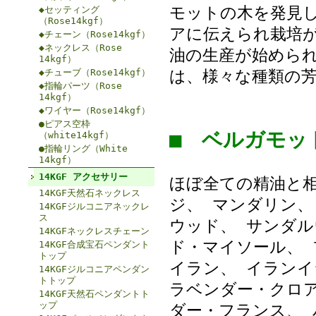
モットの木を発見
◆セッティング
（Rose14kgf）
アに伝えられ栽培が
◆チェーン（Rose14kgf）
◆ネックレス（Rose
油の生産が始めら
14kgf）
◆チューブ（Rose14kgf）
は、様々な種類の
◆指輪パーツ（Rose
14kgf）
◆ワイヤー（Rose14kgf）
●ピアス空枠
■ ベルガモ
（white14kgf）
●指輪リング（White
14kgf）
14KGF アクセサリー
ほぼ全ての精油と相
14KGF天然石ネックレス
ジ、 マンダリン、
14KGFジルコニアネックレ
ス
ウッド、 サンダル
14KGFネックレスチェーン
ド・マイソール、 
14KGF合成宝石ペンダント
トップ
イラン、 イランイ
14KGFジルコニアペンダン
トトップ
ラベンダー・クロア
14KGF天然石ペンダントト
ップ
ダー・フランス、 