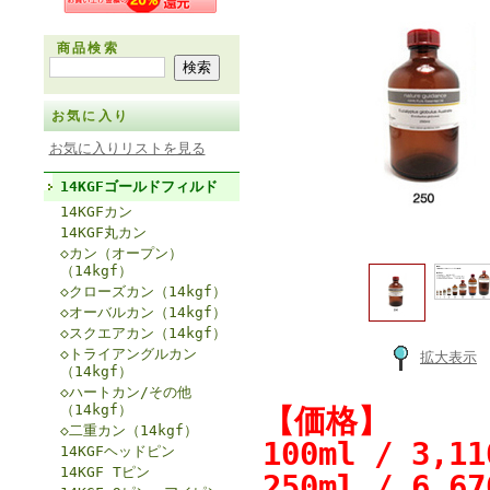
商品検索
お気に入り
お気に入りリストを見る
14KGFゴールドフィルド
14KGFカン
14KGF丸カン
◇カン（オープン）
（14kgf）
◇クローズカン（14kgf）
◇オーバルカン（14kgf）
◇スクエアカン（14kgf）
◇トライアングルカン
拡大表示
（14kgf）
◇ハートカン/その他
（14kgf）
【価格】
◇二重カン（14kgf）
100ml / 3,
14KGFヘッドピン
14KGF Tピン
250ml / 6,