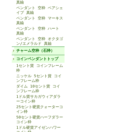
真鍮
ペンダント 空枠 ペアシェ
イプ 真鍮
ペンダント 空枠 マーキス
真鍮
ペンダント 空枠 ハート
真鍮
ペンダント 空枠 オクタゴ
ン/エメラルド 真鍮
チャーム空枠（石枠）
コインペンダントトップ
1セント貨 コインフレーム
枠
ニッケル 5セント貨 コイ
ンフレーム枠
ダイム 10セント貨 コイ
ンフレーム枠
1ドル貨サカガウィアダラ
ーコイン枠
25セント硬貨クォーターコ
イン枠
50セント硬貨ハーフダラー
コイン枠
1ドル硬貨アイゼンハワー