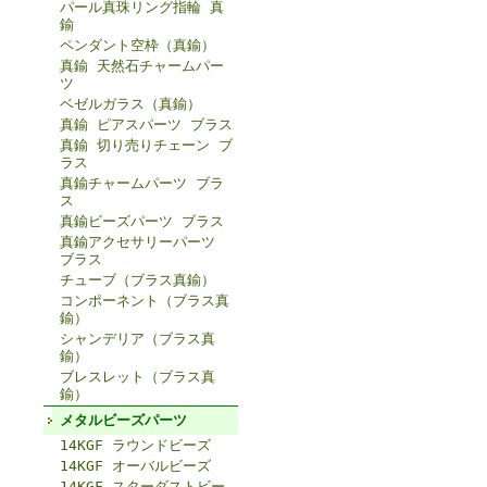
パール真珠リング指輪 真
鍮
ペンダント空枠（真鍮）
真鍮 天然石チャームパー
ツ
ベゼルガラス（真鍮）
真鍮 ピアスパーツ ブラス
真鍮 切り売りチェーン ブ
ラス
真鍮チャームパーツ ブラ
ス
真鍮ビーズパーツ ブラス
真鍮アクセサリーパーツ
ブラス
チューブ（ブラス真鍮）
コンポーネント（ブラス真
鍮）
シャンデリア（ブラス真
鍮）
ブレスレット（ブラス真
鍮）
メタルビーズパーツ
14KGF ラウンドビーズ
14KGF オーバルビーズ
14KGF スターダストビー