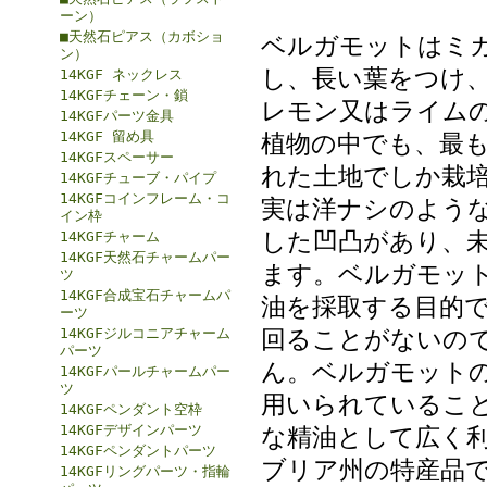
ーン）
■天然石ピアス（カボショ
ベルガモットはミカ
ン）
し、長い葉をつけ
14KGF ネックレス
14KGFチェーン・鎖
レモン又はライム
14KGFパーツ金具
14KGF 留め具
植物の中でも、最
14KGFスペーサー
れた土地でしか栽
14KGFチューブ・パイプ
14KGFコインフレーム・コ
実は洋ナシのよう
イン枠
した凹凸があり、
14KGFチャーム
14KGF天然石チャームパー
ます。ベルガモッ
ツ
14KGF合成宝石チャームパ
油を採取する目的
ーツ
14KGFジルコニアチャーム
回ることがないの
パーツ
ん。ベルガモット
14KGFパールチャームパー
ツ
用いられているこ
14KGFペンダント空枠
14KGFデザインパーツ
な精油として広く
14KGFペンダントパーツ
ブリア州の特産品
14KGFリングパーツ・指輪