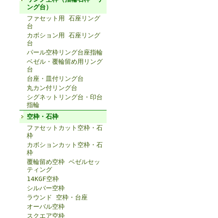
ング台）
ファセット用 石座リング
台
カボション用 石座リング
台
パール空枠リング台座指輪
ベゼル・覆輪留め用リング
台
台座・皿付リング台
丸カン付リング台
シグネットリング台・印台
指輪
空枠・石枠
ファセットカット空枠・石
枠
カボションカット空枠・石
枠
覆輪留め空枠 ベゼルセッ
ティング
14KGF空枠
シルバー空枠
ラウンド 空枠・台座
オーバル空枠
スクエア空枠