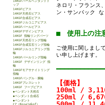
14KGFパールペンダントト
ネロリ・フランス、
ップ
14KGFピアス
ン・サンバック な
14KGF天然石ピアス
14KGF合成石ピアス
14KGFジルコニアピアス
14KGFパールピアス
■ 使用上の
14KGFデザインピアス
14KGF 指輪リングパーツ
14KGF天然石リング指輪
14KGF合成宝石リング指輪
ご使用に関しまし
14KGFジルコニアリング指
輪
い申し上げます。
14KGFパールリング指輪
14KGF デザインリング 指
輪
━━━━━━━━━━━━
14KGFモアサナイトリング
指輪
14KGFバングル・腕輪
【価格】
14KGFブレスレット
14KGF フープピアス
100ml / 3,
◆ペンダント天然石
250ml / 6,
◆ペンダント合成石
◆ペンダント
500ml / 11
CZ（Rose14kgf）