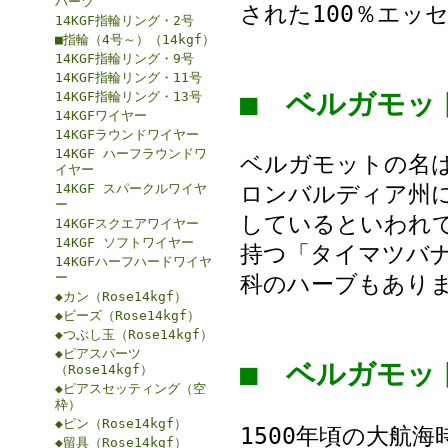
パーツ
された100％エッ
14KGF指輪リング・2号
■指輪（4号～）（14kgf）
14KGF指輪リング・9号
14KGF指輪リング・11号
■ ベルガモ
14KGF指輪リング・13号
14KGFワイヤー
14KGFラウンドワイヤー
14KGF ハーフラウンドワ
ベルガモットの名
イヤー
14KGF スパークルワイヤ
ロンバルディア州に
ー
しているといわれ
14KGFスクエアワイヤー
14KGF ソフトワイヤー
持つ「タイマツバナ（
14KGFハーフハードワイヤ
ー
科のハーブもあり
◆カン（Rose14kgf）
◆ビーズ（Rose14kgf）
◆つぶし玉（Rose14kgf）
◆ピアスパーツ
■ ベルガモ
（Rose14kgf）
◆ピアスセッティング（空
枠）
◆ピン（Rose14kgf）
1500年頃の大航
◆留具（Rose14kgf）