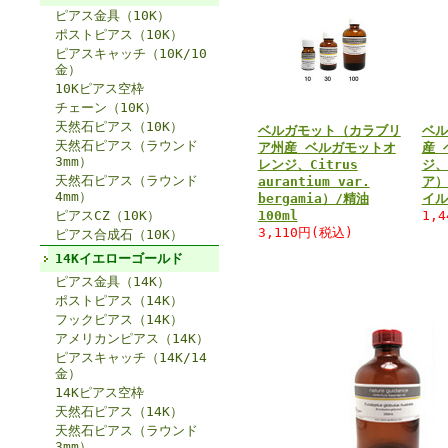
ピアス金具（10K）
ポストピアス（10K）
ピアスキャッチ（10K/10
金）
10Kピアス空枠
チェーン（10K）
天然石ピアス（10K）
ベルガモット（カラブリ
ベル
天然石ピアス（ラウンド
ア州産 ベルガモットオ
産 
3mm）
レンジ、Citrus
ジ、
天然石ピアス（ラウンド
aurantium var.
ア）
4mm）
bergamia）/精油
イル
ピアスCZ（10K）
100ml
1,
3,110円(税込)
ピアス合成石（10K）
14Kイエローゴールド
ピアス金具（14K）
ポストピアス（14K）
フックピアス（14K）
アメリカンピアス（14K）
ピアスキャッチ（14K/14
金）
14Kピアス空枠
天然石ピアス（14K）
天然石ピアス（ラウンド
3mm）