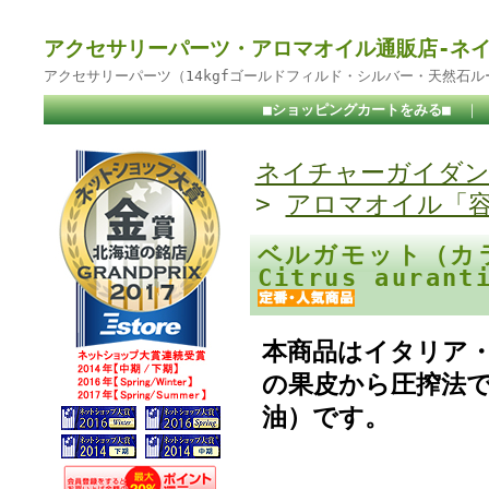
アクセサリーパーツ・アロマオイル通販店-ネ
アクセサリーパーツ（14kgfゴールドフィルド・シルバー・天然石
■ショッピングカートをみる■
｜
ネイチャーガイダン
>
アロマオイル「
ベルガモット（カ
Citrus aurant
本商品はイタリア
の果皮から圧搾法で
油）です。