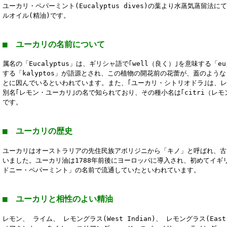
ユーカリ・ペパーミント(Eucalyptus dives)の葉より水蒸気蒸留法
ルオイル(精油)です。
■ ユーカリの名前について
属名の「Eucalyptus」は、ギリシャ語で｢well（良く）｣を意味する「eu
する「kalyptos」が語源とされ、この植物の開花前の花蕾が、蓋のよう
とに因んでいるといわれています。また、｢ユーカリ・シトリオドラ｣は、
別名｢レモン・ユーカリ｣の名で知られており、その種小名は｢citri（レモン
です。
■ ユーカリの歴史
ユーカリはオーストラリアの先住民族アボリジニから「キノ」と呼ばれ、古
いました。ユーカリ油は1788年前後にヨーロッパに導入され、初めてイギ
ドニー・ペパーミント」の名前で流通していたといわれています。
■ ユーカリと相性のよい精油
レモン、 ライム、 レモングラス(West Indian)、 レモングラス(East