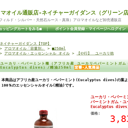
マオイル通販店-ネイチャーガイダンス（グリーン
ドフィルド・シルバー・天然石ルース・真珠）アロマオイルなど卸売通販店
ョッピングカートをみる■
｜
ポイント会員登録・マイページへログイン
ネイチャーガイダンス【TOP】
>
アロマオイル「容量別」
>
■250ml
>
アロマオイル・エッセンシャル オイル
>
【や行】 ユーカリ他
ユーカリ・ペパーミント種（アフリカ産 ユーカリペパーミントガム
Eucalyptus dives）/精油250ml
本商品はアフリカ産ユーカリ・ペパーミント(Eucalyptus dives)
100％のエッセンシャルオイル(精油)です。
ユーカリ・ペパーミ
パーミントガム・ユ
Eucalyptus dive
価格:
3,