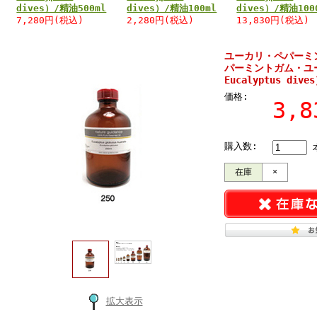
dives）/精油500ml
dives）/精油100ml
dives）/精油100
7,280円(税込)
2,280円(税込)
13,830円(税込)
ユーカリ・ペパーミ
パーミントガム・ユ
Eucalyptus dive
価格:
3,
購入数:
在庫
×
拡大表示