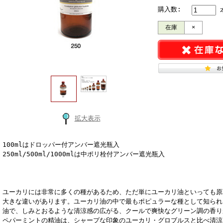
購入数:
在庫
×
拡大表示
100mlはドロッパー付アンバー遮光瓶入
250ml/500ml/1000mlは中ポリ栓付アンバー遮光瓶入
ユーカリには非常に多くの種があるため、ただ単にユーカリ油といっても原
大きな違いがあります。ユーカリ油の中で最もポピュラーな種として知られ
油で、しみとおるような清涼感の広がる、クールで爽快なグリーン調の香り
ペパーミントの精油は、シャープな印象のユーカリ・グロブルスと比べ清涼