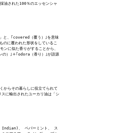
にて採油された100％のエッセンシャ
」と、｢covered（覆う）｣を意味
なものに覆われた形状をしているこ
レモンに似た香りがすることから、
の）｣＋｢odora（香り）｣が語源
くからその暮らしに役立てられて
リスに輸出されたユーカリ油は「シ
 Indian)、 ペパーミント、 ス