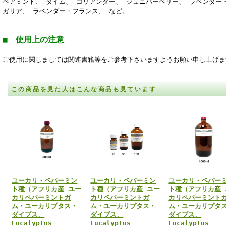
ペアミント、 タイム、 コリアンダー、 ジュニパーベリー、 ラベンダー
ガリア、 ラベンダー・フランス、 など。
■ 使用上の注意
ご使用に関しましては関連書籍等をご参考下さいますようお願い申し上げま
この商品を見た人はこんな商品も見ています
ユーカリ・ペパーミン
ユーカリ・ペパーミン
ユーカリ・ペパー
ト種（アフリカ産 ユー
ト種（アフリカ産 ユー
ト種（アフリカ産 
カリペパーミントガ
カリペパーミントガ
カリペパーミント
ム・ユーカリプタス・
ム・ユーカリプタス・
ム・ユーカリプタ
ダイブス、
ダイブス、
ダイブス、
Eucalyptus
Eucalyptus
Eucalyptus