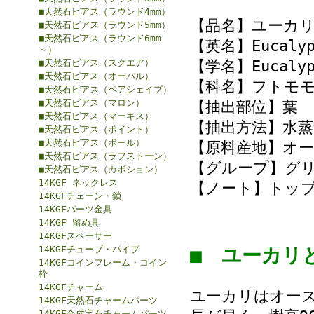
■天然石ピアス（ラウンド4mm）
【品名】ユーカリ
■天然石ピアス（ラウンド5mm）
■天然石ピアス（ラウンド6mm
【英名】Eucalypt
～）
■天然石ピアス（スクエア）
【学名】Eucalypt
■天然石ピアス（オーバル）
【科名】フトモ
■天然石ピアス（ペアシェイプ）
■天然石ピアス（マロン）
【抽出部位】葉
■天然石ピアス（マーキス）
【抽出方法】水蒸
■天然石ピアス（ポイント）
■天然石ピアス（ボール）
【原料産地】オ
■天然石ピアス（ラフストーン）
【グループ】グ
■天然石ピアス（カボション）
14KGF ネックレス
【ノート】トッ
14KGFチェーン・鎖
14KGFパーツ金具
14KGF 留め具
14KGFスペーサー
14KGFチューブ・パイプ
■ ユーカ
14KGFコインフレーム・コイン
枠
14KGFチャーム
ユーカリはオー
14KGF天然石チャームパーツ
14KGF合成宝石チャームパーツ