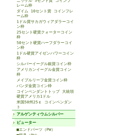
ニッケル 5セント貨 コインフ
レーム枠
ダイム 10セント貨 コインフレ
ーム枠
1ドル貨サカガウィアダラーコイ
ン枠
25セント硬貨クォーターコイン
枠
50セント硬貨ハーフダラーコイ
ン枠
1ドル硬貨アイゼンハワーコイン
枠
シルバーイーグル銀貨コイン枠
アメリカンイーグル金貨コイン
枠
メイプルリーフ金貨コイン枠
パンダ金貨コイン枠
コインペンダントトップ 大統領
硬貨アメリカ1ドル
米国50州25￠ コインペンダン
ト
アルゲンティウムシルバー
ピューター
■エンドパーツ（PW）