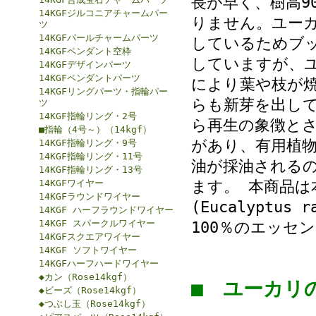
長が早く、樹高9
14KGFジルコニアチャームパー
りません。ユー
ツ
14KGFパールチャームパーツ
しているためブッ
14KGFペンダント空枠
していますが、
14KGFデザインパーツ
14KGFペンダントパーツ
により葉や枝が
14KGFリングパーツ・指輪パー
らも新芽を出し
ツ
14KGF指輪リング・2号
ら再生の象徴と
■指輪（4号～）（14kgf）
があり、有用植物
14KGF指輪リング・9号
14KGF指輪リング・11号
油が採油される
14KGF指輪リング・13号
14KGFワイヤー
ます。 本商品
14KGFラウンドワイヤー
(Eucalyptu
14KGF ハーフラウンドワイヤー
14KGF スパークルワイヤー
100％のエッセ
14KGFスクエアワイヤー
14KGF ソフトワイヤー
14KGFハーフハードワイヤー
◆カン（Rose14kgf）
■ ユーカ
◆ビーズ（Rose14kgf）
◆つぶし玉（Rose14kgf）