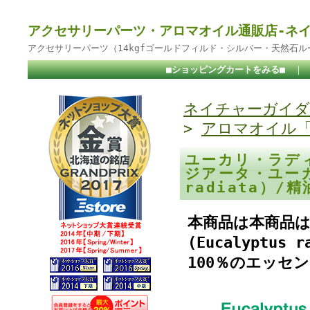
アクセサリーパーツ・アロマオイル通販店-ネ
アクセサリーパーツ（14kgfゴールドフィルド・シルバー・天然石
■ショッピングカートをみる■
｜
ネイチャーガイダ
>
アロマオイル
ユーカリ・ラデ
ジアータ・ユーカ
radiata）/精
本商品は本商品
(Eucalyptu
100％のエッセ