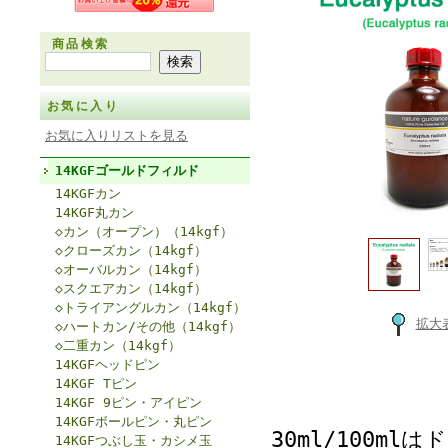
商品検索
お気に入り
お気に入りリストを見る
14KGFゴールドフィルド
14KGFカン
14KGF丸カン
◇カン（オープン）（14kgf）
◇クローズカン（14kgf）
◇オーバルカン（14kgf）
◇スクエアカン（14kgf）
◇トライアングルカン（14kgf）
拡大
◇ハートカン/その他（14kgf）
◇二重カン（14kgf）
14KGFヘッドピン
14KGF Tピン
14KGF 9ピン・アイピン
14KGFボールピン・丸ピン
30ml/100m
14KGFつぶし玉・カシメ玉