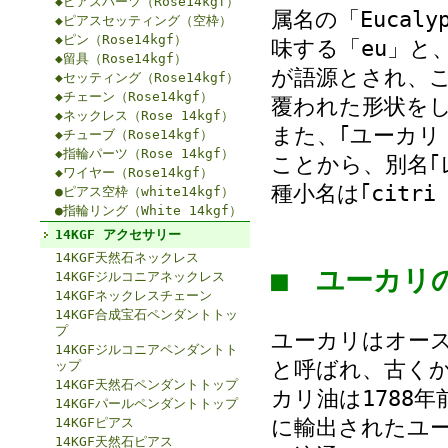
◆ピアスパーツ（Rose14kgf）
属名の「Eucal
◆ピアスセッティング（空枠）
◆ピン（Rose14kgf）
味する「eu」と、｢
◆留具（Rose14kgf）
が語源とされ、
◆セッティング（Rose14kgf）
◆チェーン（Rose14kgf）
覆われた形状を
◆ネックレス（Rose 14kgf）
また、｢ユーカリ
◆チューブ（Rose14kgf）
◆指輪パーツ（Rose 14kgf）
ことから、別名｢
◆ワイヤー（Rose14kgf）
種小名は｢citr
●ピアス空枠（white14kgf）
●指輪リング（White 14kgf）
14KGF アクセサリー
14KGF天然石ネックレス
■ ユーカ
14KGFジルコニアネックレス
14KGFネックレスチェーン
14KGF合成宝石ペンダントトッ
プ
ユーカリはオー
14KGFジルコニアペンダントト
と呼ばれ、古く
ップ
14KGF天然石ペンダントトップ
カリ油は1788
14KGFパールペンダントトップ
14KGFピアス
に輸出されたユ
14KGF天然石ピアス