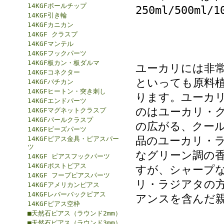
14KGFボールチップ
250ml/500m
14KGF引き輪
14KGFカニカン
14KGF クラスプ
14KGFマンテル
14KGFフックパーツ
14KGF板カン・板ダルマ
ユーカリには非
14KGFコネクター
といっても原料
14KGFバチカン
14KGFヒートン・突き刺し
ります。ユーカ
14KGFエンドパーツ
のはユーカリ・
14KGFマグネットクラスプ
14KGFパールクラスプ
の広がる、クー
14KGFビーズパーツ
品のユーカリ・
14KGFピアス金具・ピアスパー
ツ
なグリーン調の
14KGF ピアスフックパーツ
14KGFポストピアス
すが、シャープ
14KGF フープピアスパーツ
リ・ラジアタの
14KGFアメリカンピアス
14KGFレバーバックピアス
アンスを含んだ
14KGFピアス空枠
■天然石ピアス（ラウンド2mm）
■天然石ピアス（ラウンド3mm）