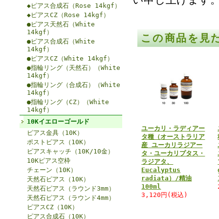
◆ピアス合成石（Rose 14kgf）
◆ピアスCZ（Rose 14kgf）
●ピアス天然石（White
14kgf）
この商品を見
●ピアス合成石（White
14kgf）
●ピアスCZ（White 14kgf）
●指輪リング（天然石）（White
14kgf）
●指輪リング（合成石）（White
14kgf）
●指輪リング（CZ）（White
14kgf）
10Kイエローゴールド
ユーカリ・ラディアー
ピアス金具（10K）
タ種（オーストラリア
ポストピアス（10K）
産 ユーカリラジアー
ピアスキャッチ（10K/10金）
タ・ユーカリプタス・
10Kピアス空枠
ラジアタ、
チェーン（10K）
Eucalyptus
radiata）/精油
天然石ピアス（10K）
100ml
天然石ピアス（ラウンド3mm）
3,120円(税込)
天然石ピアス（ラウンド4mm）
ピアスCZ（10K）
ピアス合成石（10K）