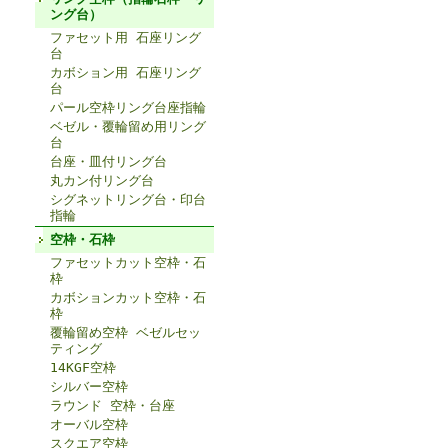
ング台）
ファセット用 石座リング
台
カボション用 石座リング
台
パール空枠リング台座指輪
ベゼル・覆輪留め用リング
台
台座・皿付リング台
丸カン付リング台
シグネットリング台・印台
指輪
空枠・石枠
ファセットカット空枠・石
枠
カボションカット空枠・石
枠
覆輪留め空枠 ベゼルセッ
ティング
14KGF空枠
シルバー空枠
ラウンド 空枠・台座
オーバル空枠
スクエア空枠