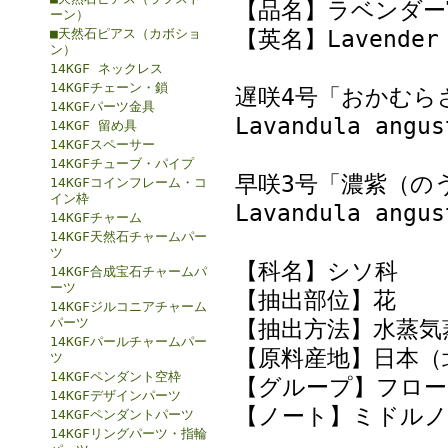
【品名】ラベンダー
ーン）
【英名】Lavender 
■天然石ピアス（カボショ
ン）
14KGF ネックレス
14KGFチェーン・鎖
遅咲4号「おかむら
14KGFパーツ金具
Lavandula angus
14KGF 留め具
14KGFスペーサー
14KGFチューブ・パイプ
早咲3号「濃紫（の
14KGFコインフレーム・コ
イン枠
Lavandula angus
14KGFチャーム
14KGF天然石チャームパー
ツ
【科名】シソ科
14KGF合成宝石チャームパ
ーツ
【抽出部位】花
14KGFジルコニアチャーム
パーツ
【抽出方法】水蒸気
14KGFパールチャームパー
【原料産地】日本（
ツ
14KGFペンダント空枠
【グループ】フロー
14KGFデザインパーツ
【ノート】ミドルノ
14KGFペンダントパーツ
14KGFリングパーツ・指輪