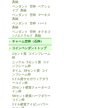
真鍮
ペンダント 空枠 ペアシェ
イプ 真鍮
ペンダント 空枠 マーキス
真鍮
ペンダント 空枠 ハート
真鍮
ペンダント 空枠 オクタゴ
ン/エメラルド 真鍮
チャーム空枠（石枠）
コインペンダントトップ
1セント貨 コインフレーム
枠
ニッケル 5セント貨 コイ
ンフレーム枠
ダイム 10セント貨 コイ
ンフレーム枠
1ドル貨サカガウィアダラ
ーコイン枠
25セント硬貨クォーターコ
イン枠
50セント硬貨ハーフダラー
コイン枠
1ドル硬貨アイゼンハワー