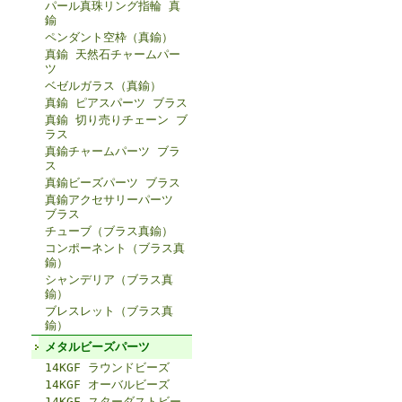
パール真珠リング指輪 真
鍮
ペンダント空枠（真鍮）
真鍮 天然石チャームパー
ツ
ベゼルガラス（真鍮）
真鍮 ピアスパーツ ブラス
真鍮 切り売りチェーン ブ
ラス
真鍮チャームパーツ ブラ
ス
真鍮ビーズパーツ ブラス
真鍮アクセサリーパーツ
ブラス
チューブ（ブラス真鍮）
コンポーネント（ブラス真
鍮）
シャンデリア（ブラス真
鍮）
ブレスレット（ブラス真
鍮）
メタルビーズパーツ
14KGF ラウンドビーズ
14KGF オーバルビーズ
14KGF スターダストビー