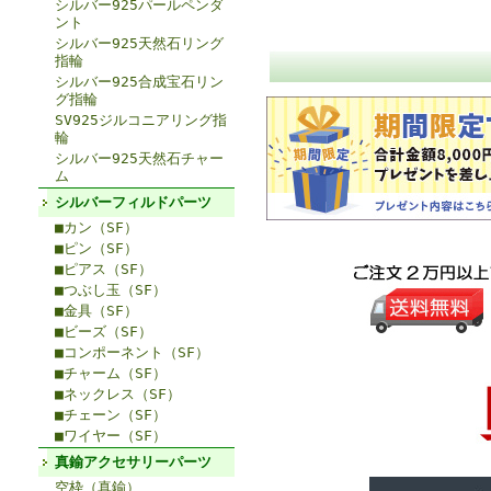
シルバー925パールペンダ
ント
シルバー925天然石リング
指輪
シルバー925合成宝石リン
グ指輪
SV925ジルコニアリング指
輪
シルバー925天然石チャー
ム
シルバーフィルドパーツ
■カン（SF）
■ピン（SF）
■ピアス（SF）
■つぶし玉（SF）
■金具（SF）
■ビーズ（SF）
■コンポーネント（SF）
■チャーム（SF）
■ネックレス（SF）
■チェーン（SF）
■ワイヤー（SF）
真鍮アクセサリーパーツ
空枠（真鍮）