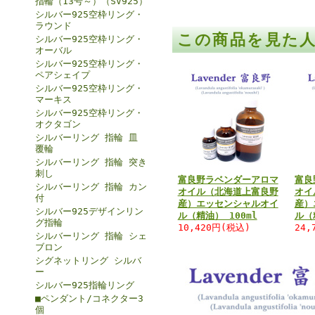
指輪（13号～）（SV925）
シルバー925空枠リング・
ラウンド
この商品を見た
シルバー925空枠リング・
オーバル
シルバー925空枠リング・
ペアシェイプ
シルバー925空枠リング・
マーキス
シルバー925空枠リング・
オクタゴン
シルバーリング 指輪 皿
覆輪
シルバーリング 指輪 突き
刺し
富良野ラベンダーアロマ
富良
シルバーリング 指輪 カン
オイル（北海道上富良野
オイ
付
産）エッセンシャルオイ
産）
シルバー925デザインリン
ル（精油） 100ml
ル（
グ指輪
10,420円(税込)
24,
シルバーリング 指輪 シェ
ブロン
シグネットリング シルバ
ー
シルバー925指輪リング
■ペンダント/コネクター3
個