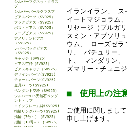
シルバーマグネットクラス
プ
イランイラン、 ス
シルバーパールクラスプ
ピアスパーツ（SV925）
イートマジョラム、
フックピアス（SV925）
リセージ（ブルガリ
ポストピアス（SV925）
フープピアス（SV925）
スミン・アブソリュ
アメリカンピアス
ウム、 ローズゼラ
（SV925）
レバーバックピアス
リ、 パチュリー、
（SV925）
キャッチ（SV925）
ト、 マンダリン、
ピアス空枠（SV925）
ズマリー・チュニジ
ピアスキャッチ（SV925）
デザインパーツ(SV925)
チャームパーツ(SV925)
金具パーツ(SV925)
ペンダント空枠（SV925）
■ 使用上の
シルバー925天然石ペンダ
ントトップ
コインフレーム枠(SV925)
ご使用に関しまして
指輪リングパーツ(SV925)
指輪（7号～）（SV925）
申し上げます。
指輪（10号～）（SV925）