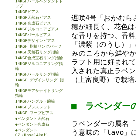
14KGFパールペンダントト
ップ
14KGFピアス
遅咲4号「おかむら
14KGF天然石ピアス
14KGF合成石ピアス
穂が細長く、花色は
14KGFジルコニアピアス
な香りを持つ、香料
14KGFパールピアス
14KGFデザインピアス
「濃紫（のうし）」
14KGF 指輪リングパーツ
みのころから鮮や
14KGF天然石リング指輪
14KGF合成宝石リング指輪
ラフト用に好まれて
14KGFジルコニアリング指
輪
入された真正ラベン
14KGFパールリング指輪
（上富良野）で栽培
14KGF デザインリング 指
輪
14KGFモアサナイトリング
指輪
14KGFバングル・腕輪
■ ラベンダ
14KGFブレスレット
14KGF フープピアス
◆ペンダント天然石
ラベンダーの属名「L
◆ペンダント合成石
◆ペンダント
う意味の「lavo
CZ（Rose14kgf）