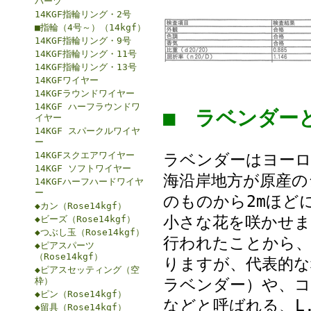
パーツ
14KGF指輪リング・2号
■指輪（4号～）（14kgf）
14KGF指輪リング・9号
14KGF指輪リング・11号
14KGF指輪リング・13号
14KGFワイヤー
14KGFラウンドワイヤー
14KGF ハーフラウンドワ
■ ラベンダ
イヤー
14KGF スパークルワイヤ
ー
14KGFスクエアワイヤー
ラベンダーはヨーロ
14KGF ソフトワイヤー
海沿岸地方が原産の
14KGFハーフハードワイヤ
ー
のものから2mほど
◆カン（Rose14kgf）
小さな花を咲かせま
◆ビーズ（Rose14kgf）
◆つぶし玉（Rose14kgf）
行われたことから、
◆ピアスパーツ
（Rose14kgf）
りますが、代表的な
◆ピアスセッティング（空
ラベンダー）や、
枠）
◆ピン（Rose14kgf）
などと呼ばれる、L.an
◆留具（Rose14kgf）