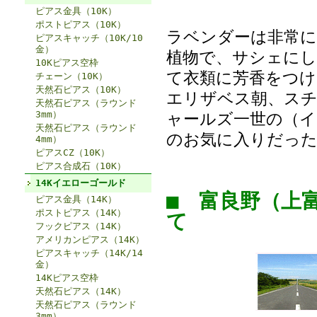
ピアス金具（10K）
ポストピアス（10K）
ラベンダーは非常に
ピアスキャッチ（10K/10
金）
植物で、サシェにし
10Kピアス空枠
て衣類に芳香をつ
チェーン（10K）
天然石ピアス（10K）
エリザベス朝、スチ
天然石ピアス（ラウンド
3mm）
ャールズ一世の（イ
天然石ピアス（ラウンド
のお気に入りだっ
4mm）
ピアスCZ（10K）
ピアス合成石（10K）
14Kイエローゴールド
■ 富良野（上
ピアス金具（14K）
ポストピアス（14K）
て
フックピアス（14K）
アメリカンピアス（14K）
ピアスキャッチ（14K/14
金）
14Kピアス空枠
天然石ピアス（14K）
天然石ピアス（ラウンド
3mm）