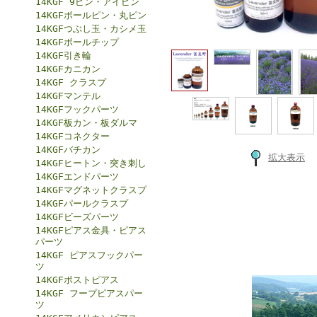
14KGF 9ピン・アイピン
14KGFボールピン・丸ピン
14KGFつぶし玉・カシメ玉
14KGFボールチップ
14KGF引き輪
14KGFカニカン
14KGF クラスプ
14KGFマンテル
14KGFフックパーツ
14KGF板カン・板ダルマ
14KGFコネクター
14KGFバチカン
拡大表示
14KGFヒートン・突き刺し
14KGFエンドパーツ
14KGFマグネットクラスプ
14KGFパールクラスプ
14KGFビーズパーツ
14KGFピアス金具・ピアス
パーツ
14KGF ピアスフックパー
ツ
14KGFポストピアス
14KGF フープピアスパー
ツ