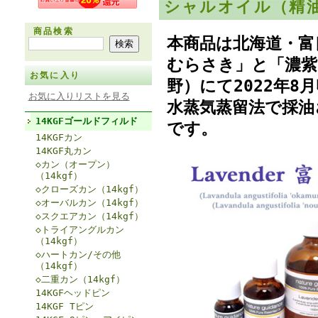
シャルオイル（精油
商品検索
本商品は北海道・富
むらさき」と「濃紫
お気に入り
野）にて2022年
お気に入りリストを見る
水蒸気蒸留法で採油
14KGFゴールドフィルド
です。
14KGFカン
14KGF丸カン
◇カン（オープン）
（14kgf）
◇クローズカン（14kgf）
◇オーバルカン（14kgf）
◇スクエアカン（14kgf）
◇トライアングルカン
（14kgf）
◇ハートカン/その他
（14kgf）
◇二重カン（14kgf）
14KGFヘッドピン
14KGF Tピン