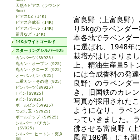
天然石ピアス（ラウンド
4mm）
ピアスCZ（14K）
富良野（上富良野）
ピアス合成石（14K）
り5kgのラベンダ
ピアスパール（14K）
留具など（14K）
本各地でラベンダー
14Kホワイトゴールド
に選ばれ、1948
スターリングシルバー925
栽培がはじまりまし
カンパーツ(SV925)
上、精油生産量5ト
丸カン・オープン（925）
丸カン・クローズ（925）
には合成香料の発達
オーバルカン（925）
良野）のラベンダー
二重カン・その他（925）
ピンパーツ(SV925)
き、旧国鉄のカレン
Tピン(SV925)
9ピン(SV925)
写真が採用されたこ
ボールピン(SV925)
ようになり、ラベ
つぶし玉（SV925）
ボールチップ（SV925）
っていきました。
シルバー バチカン
彿させる富良野（上
（SV925）
シルバー ヒートン・突き
風景100選」にも
刺し