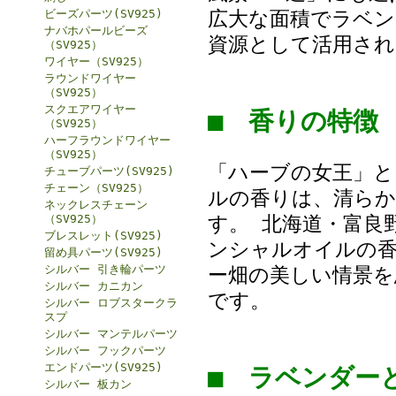
広大な面積でラベン
ビーズパーツ(SV925)
ナバホパールビーズ
資源として活用され
（SV925）
ワイヤー（SV925）
ラウンドワイヤー
（SV925）
スクエアワイヤー
■ 香りの特
（SV925）
ハーフラウンドワイヤー
（SV925）
「ハーブの女王」
チューブパーツ(SV925)
チェーン（SV925）
ルの香りは、清らか
ネックレスチェーン
す。 北海道・富良
（SV925）
ブレスレット(SV925)
ンシャルオイルの香
留め具パーツ(SV925)
シルバー 引き輪パーツ
ー畑の美しい情景を
シルバー カニカン
です。
シルバー ロブスタークラ
スプ
シルバー マンテルパーツ
シルバー フックパーツ
エンドパーツ(SV925)
■ ラベンダ
シルバー 板カン