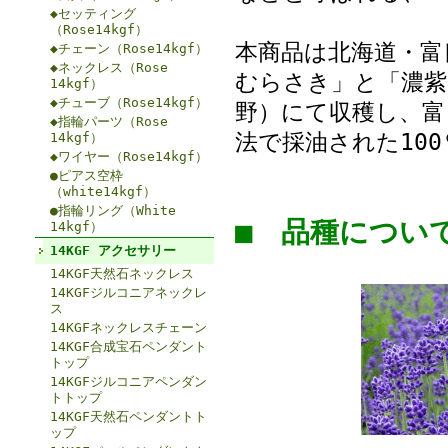
◆セッティング
（Rose14kgf）
本商品は北海道・富
◆チェーン（Rose14kgf）
◆ネックレス（Rose
むらさき」と「濃紫
14kgf）
◆チューブ（Rose14kgf）
野）にて収穫し、富
◆指輪パーツ（Rose
法で採油された10
14kgf）
◆ワイヤー（Rose14kgf）
●ピアス空枠
（white14kgf）
●指輪リング（White
■ 品種につ
14kgf）
14KGF アクセサリー
14KGF天然石ネックレス
14KGFジルコニアネックレ
ス
14KGFネックレスチェーン
14KGF合成宝石ペンダント
トップ
14KGFジルコニアペンダン
トトップ
14KGF天然石ペンダントト
ップ