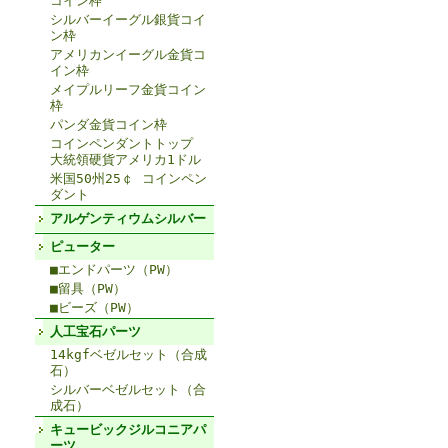
コイン枠
シルバーイーグル銀貨コイ
ン枠
アメリカンイーグル金貨コ
イン枠
メイプルリーフ金貨コイン
枠
パンダ金貨コイン枠
コインペンダントトップ
大統領硬貨アメリカ1ドル
米国50州25￠ コインペン
ダント
アルゲンティウムシルバー
ピューター
■エンドパーツ（PW）
■留具（PW）
■ビーズ（PW）
人工宝石パーツ
14kgfベゼルセット（合成
石）
シルバーベゼルセット（合
成石）
キュービックジルコニアパ
ーツ