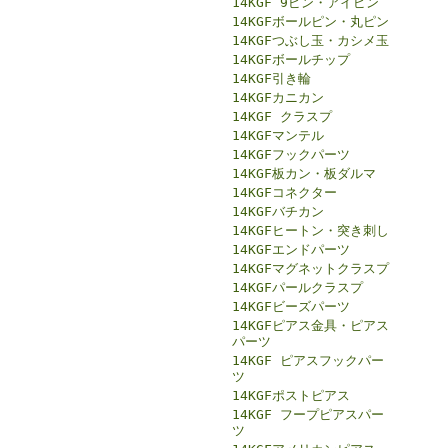
14KGF 9ピン・アイピン
14KGFボールピン・丸ピン
14KGFつぶし玉・カシメ玉
14KGFボールチップ
14KGF引き輪
14KGFカニカン
14KGF クラスプ
14KGFマンテル
14KGFフックパーツ
14KGF板カン・板ダルマ
14KGFコネクター
14KGFバチカン
14KGFヒートン・突き刺し
14KGFエンドパーツ
14KGFマグネットクラスプ
14KGFパールクラスプ
14KGFビーズパーツ
14KGFピアス金具・ピアス
パーツ
14KGF ピアスフックパー
ツ
14KGFポストピアス
14KGF フープピアスパー
ツ