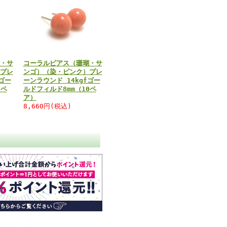
・サ
コーラルピアス（珊瑚・サ
プレ
ンゴ）（染・ピンク）プレ
ゴー
ーンラウンド 14kgfゴー
5ペ
ルドフィルド8mm（10ペ
ア）
8,660円(税込)