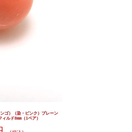
サンゴ）（染・ピンク）プレーン
フィルド8mm（1ペア）
0円