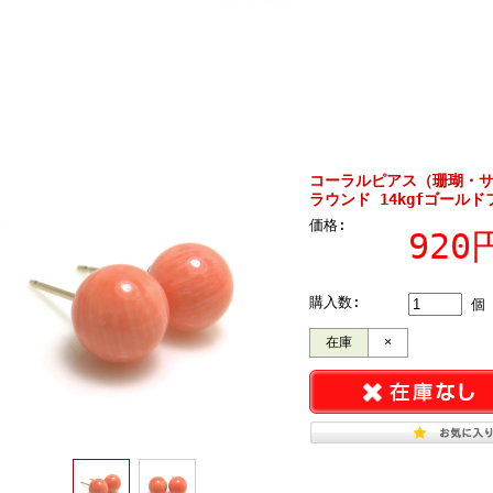
コーラルピアス（珊瑚・
ラウンド 14kgfゴールド
価格:
92
購入数:
個
在庫
×