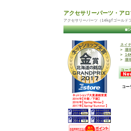
アクセサリーパーツ・アロ
アクセサリーパーツ（14kgfゴール
■
ネイチ
>
珊
>
1
>
珊
コー
コー