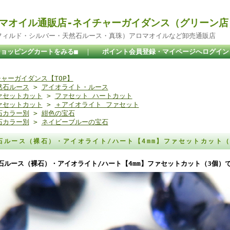
マオイル通販店-ネイチャーガイダンス（グリーン店
ドフィルド・シルバー・天然石ルース・真珠）アロマオイルなど卸売通販店
ショッピングカートをみる■
｜
ポイント会員登録・マイページへログイン
ャーガイダンス【TOP】
然石ルース
>
アイオライト・ルース
ァセットカット
>
ファセット ハートカット
ァセットカット
>
＋アイオライト ファセット
石カラー別
>
紺色の宝石
石カラー別
>
ネイビーブルーの宝石
石ルース（裸石）・アイオライト/ハート【4mm】ファセットカット
石ルース（裸石）・アイオライト/ハート【4mm】ファセットカット（3個）