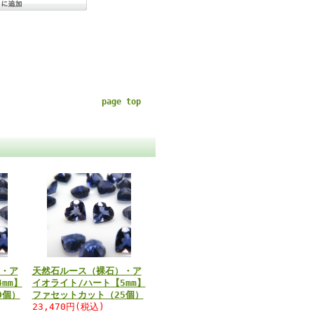
page top
・ア
天然石ルース（裸石）・ア
mm】
イオライト/ハート【5mm】
0個）
ファセットカット（25個）
23,470円(税込)