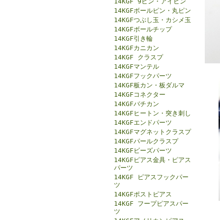
14KGF 9ピン・アイピン
14KGFボールピン・丸ピン
14KGFつぶし玉・カシメ玉
14KGFボールチップ
14KGF引き輪
14KGFカニカン
14KGF クラスプ
14KGFマンテル
14KGFフックパーツ
14KGF板カン・板ダルマ
14KGFコネクター
14KGFバチカン
14KGFヒートン・突き刺し
14KGFエンドパーツ
14KGFマグネットクラスプ
14KGFパールクラスプ
14KGFビーズパーツ
14KGFピアス金具・ピアス
パーツ
14KGF ピアスフックパー
ツ
14KGFポストピアス
14KGF フープピアスパー
ツ