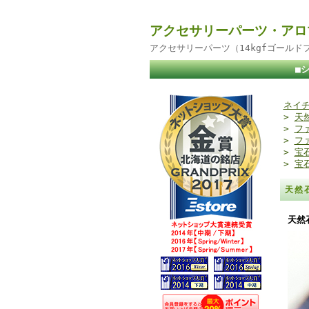
アクセサリーパーツ・アロ
アクセサリーパーツ（14kgfゴール
■
ネイチ
>
天
>
フ
>
フ
>
宝
>
宝
天然
天然