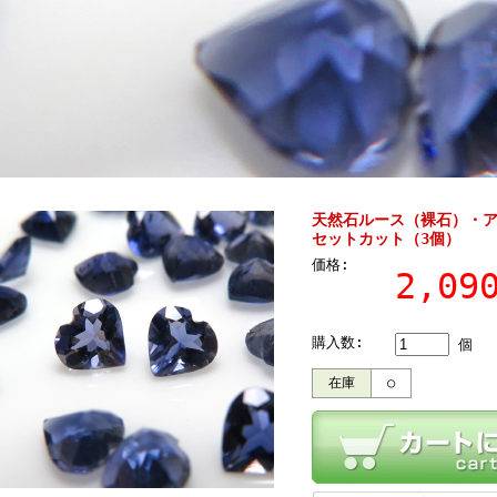
天然石ルース（裸石）・ア
セットカット（3個）
価格:
2,0
購入数:
個
在庫
○