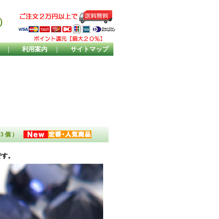
）
｜
利用案内
｜
サイトマップ
（3個）
です。