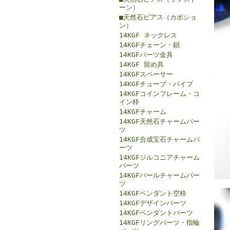
ーン）
■天然石ピアス（カボショ
ン）
14KGF ネックレス
14KGFチェーン・鎖
14KGFパーツ金具
14KGF 留め具
14KGFスペーサー
14KGFチューブ・パイプ
14KGFコインフレーム・コ
イン枠
14KGFチャーム
14KGF天然石チャームパー
ツ
14KGF合成宝石チャームパ
ーツ
14KGFジルコニアチャーム
パーツ
14KGFパールチャームパー
ツ
14KGFペンダント空枠
14KGFデザインパーツ
14KGFペンダントパーツ
14KGFリングパーツ・指輪