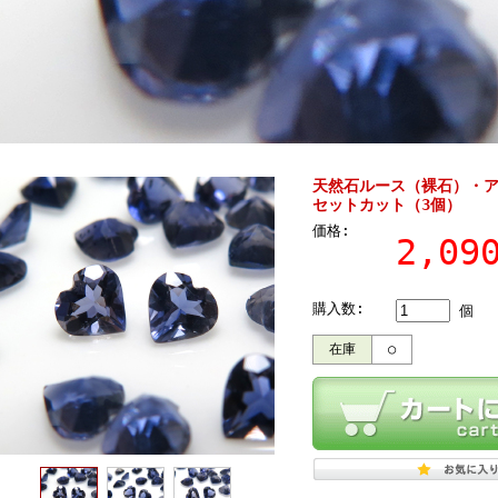
天然石ルース（裸石）・ア
セットカット（3個）
価格:
2,0
購入数:
個
在庫
○