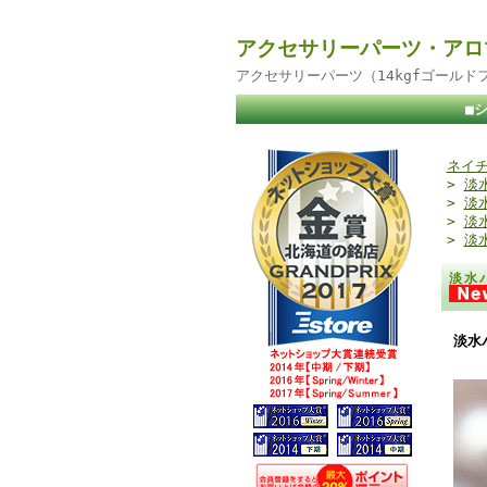
アクセサリーパーツ・アロ
アクセサリーパーツ（14kgfゴール
■
ネイチ
>
淡
>
淡
>
淡
>
淡
淡水
淡水