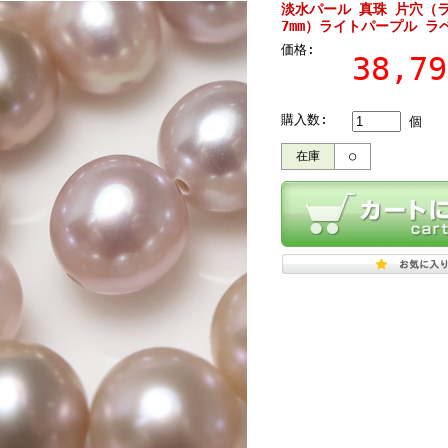
淡水パール 真珠 片穴（
7mm）ライトパープル ラ
価格:
38,7
購入数:
個
在庫
○