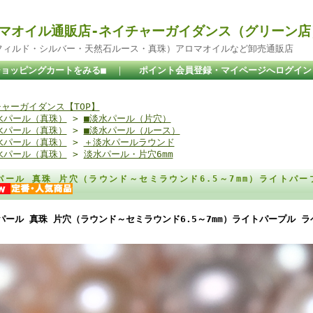
マオイル通販店-ネイチャーガイダンス（グリーン店
ドフィルド・シルバー・天然石ルース・真珠）アロマオイルなど卸売通販店
ショッピングカートをみる■
｜
ポイント会員登録・マイページへログイン
ャーガイダンス【TOP】
水パール（真珠）
>
■淡水パール（片穴）
水パール（真珠）
>
■淡水パール（ルース）
水パール（真珠）
>
＋淡水パールラウンド
水パール（真珠）
>
淡水パール・片穴6mm
パール 真珠 片穴（ラウンド～セミラウンド6.5～7mm）ライトパー
パール 真珠 片穴（ラウンド～セミラウンド6.5～7mm）ライトパープル ラ