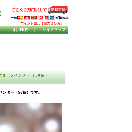
）
｜
利用案内
｜
サイトマップ
プル ラベンダー（50個）
ベンダー（50個）です。