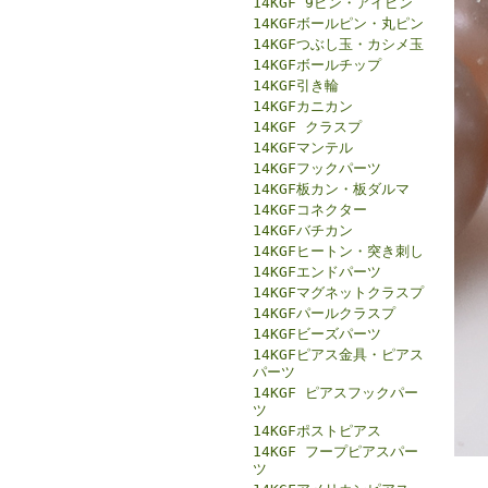
14KGF 9ピン・アイピン
14KGFボールピン・丸ピン
14KGFつぶし玉・カシメ玉
14KGFボールチップ
14KGF引き輪
14KGFカニカン
14KGF クラスプ
14KGFマンテル
14KGFフックパーツ
14KGF板カン・板ダルマ
14KGFコネクター
14KGFバチカン
14KGFヒートン・突き刺し
14KGFエンドパーツ
14KGFマグネットクラスプ
14KGFパールクラスプ
14KGFビーズパーツ
14KGFピアス金具・ピアス
パーツ
14KGF ピアスフックパー
ツ
14KGFポストピアス
14KGF フープピアスパー
ツ