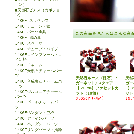
ーン）
■天然石ピアス（カボショ
ン）
14KGF ネックレス
14KGFチェーン・鎖
14KGFパーツ金具
この商品を見た人はこんな商
14KGF 留め具
14KGFスペーサー
14KGFチューブ・パイプ
14KGFコインフレーム・コ
イン枠
14KGFチャーム
14KGF天然石チャームパー
ツ
天然石ルース（裸石）・
天然
14KGF合成宝石チャームパ
ガーネット/スクエア
ガー
ーツ
【5×5mm】ファセットカ
【5
14KGFジルコニアチャーム
ット（10個）
ット
パーツ
3,650円(税込)
16,
14KGFパールチャームパー
ツ
14KGFペンダント空枠
14KGFデザインパーツ
14KGFペンダントパーツ
14KGFリングパーツ・指輪