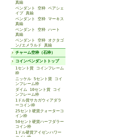
真鍮
ペンダント 空枠 ペアシェ
イプ 真鍮
ペンダント 空枠 マーキス
真鍮
ペンダント 空枠 ハート
真鍮
ペンダント 空枠 オクタゴ
ン/エメラルド 真鍮
チャーム空枠（石枠）
コインペンダントトップ
1セント貨 コインフレーム
枠
ニッケル 5セント貨 コイ
ンフレーム枠
ダイム 10セント貨 コイ
ンフレーム枠
1ドル貨サカガウィアダラ
ーコイン枠
25セント硬貨クォーターコ
イン枠
50セント硬貨ハーフダラー
コイン枠
1ドル硬貨アイゼンハワー