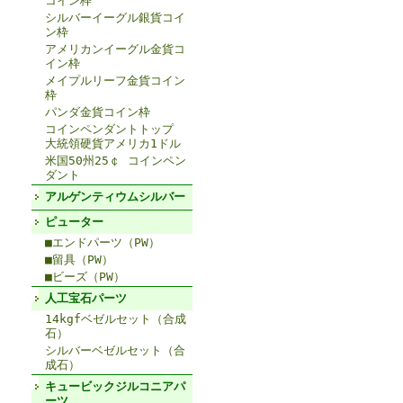
コイン枠
シルバーイーグル銀貨コイ
ン枠
アメリカンイーグル金貨コ
イン枠
メイプルリーフ金貨コイン
枠
パンダ金貨コイン枠
コインペンダントトップ
大統領硬貨アメリカ1ドル
米国50州25￠ コインペン
ダント
アルゲンティウムシルバー
ピューター
■エンドパーツ（PW）
■留具（PW）
■ビーズ（PW）
人工宝石パーツ
14kgfベゼルセット（合成
石）
シルバーベゼルセット（合
成石）
キュービックジルコニアパ
ーツ