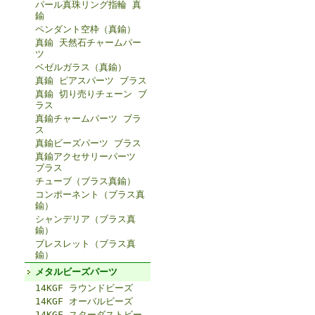
パール真珠リング指輪 真
鍮
ペンダント空枠（真鍮）
真鍮 天然石チャームパー
ツ
ベゼルガラス（真鍮）
真鍮 ピアスパーツ ブラス
真鍮 切り売りチェーン ブ
ラス
真鍮チャームパーツ ブラ
ス
真鍮ビーズパーツ ブラス
真鍮アクセサリーパーツ
ブラス
チューブ（ブラス真鍮）
コンポーネント（ブラス真
鍮）
シャンデリア（ブラス真
鍮）
ブレスレット（ブラス真
鍮）
メタルビーズパーツ
14KGF ラウンドビーズ
14KGF オーバルビーズ
14KGF スターダストビー