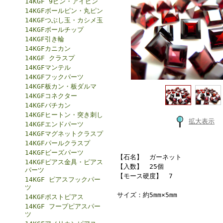
14KGF 9ピン・アイピン
14KGFボールピン・丸ピン
14KGFつぶし玉・カシメ玉
14KGFボールチップ
14KGF引き輪
14KGFカニカン
14KGF クラスプ
14KGFマンテル
14KGFフックパーツ
14KGF板カン・板ダルマ
14KGFコネクター
14KGFバチカン
14KGFヒートン・突き刺し
拡大表示
14KGFエンドパーツ
14KGFマグネットクラスプ
14KGFパールクラスプ
14KGFビーズパーツ
【石名】 ガーネット
14KGFピアス金具・ピアス
【入数】 25個
パーツ
【モース硬度】 7
14KGF ピアスフックパー
ツ
サイズ：約5mm×5mm
14KGFポストピアス
14KGF フープピアスパー
ツ