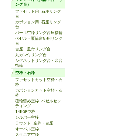
ング台）
ファセット用 石座リング
台
カボション用 石座リング
台
パール空枠リング台座指輪
ベゼル・覆輪留め用リング
台
台座・皿付リング台
丸カン付リング台
シグネットリング台・印台
指輪
空枠・石枠
ファセットカット空枠・石
枠
カボションカット空枠・石
枠
覆輪留め空枠 ベゼルセッ
ティング
14KGF空枠
シルバー空枠
ラウンド 空枠・台座
オーバル空枠
スクエア空枠