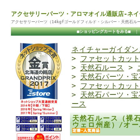
アクセサリーパーツ・アロマオイル通販店-ネイ
アクセサリーパーツ（14kgfゴールドフィルド・シルバー・天然石ル
■ショッピングカートをみる■
ネイチャーガイダンス
>
ファセットカッ
>
天然石ルース
>
>
天然石パーツ・宝
>
ファセットカッ
>
天然石パーツ・宝
ース
天然石ルース（裸
ウェロ州産）/オー