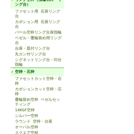
ング台）
ファセット用 石座リング
台
カボション用 石座リング
台
パール空枠リング台座指輪
ベゼル・覆輪留め用リング
台
台座・皿付リング台
丸カン付リング台
シグネットリング台・印台
指輪
空枠・石枠
ファセットカット空枠・石
枠
カボションカット空枠・石
枠
覆輪留め空枠 ベゼルセッ
ティング
14KGF空枠
シルバー空枠
ラウンド 空枠・台座
オーバル空枠
スクエア空枠