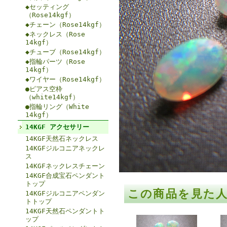
◆セッティング
（Rose14kgf）
◆チェーン（Rose14kgf）
◆ネックレス（Rose
14kgf）
◆チューブ（Rose14kgf）
◆指輪パーツ（Rose
14kgf）
◆ワイヤー（Rose14kgf）
●ピアス空枠
（white14kgf）
●指輪リング（White
14kgf）
14KGF アクセサリー
14KGF天然石ネックレス
14KGFジルコニアネックレ
ス
14KGFネックレスチェーン
14KGF合成宝石ペンダント
トップ
この商品を見た
14KGFジルコニアペンダン
トトップ
14KGF天然石ペンダントト
ップ