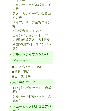
コイン枠
シルバーイーグル銀貨コイ
ン枠
アメリカンイーグル金貨コ
イン枠
メイプルリーフ金貨コイン
枠
パンダ金貨コイン枠
コインペンダントトップ
大統領硬貨アメリカ1ドル
米国50州25￠ コインペン
ダント
アルゲンティウムシルバー
ピューター
■エンドパーツ（PW）
■留具（PW）
■ビーズ（PW）
人工宝石パーツ
14kgfベゼルセット（合成
石）
シルバーベゼルセット（合
成石）
キュービックジルコニアパ
ーツ