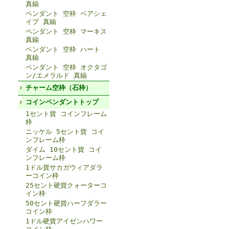
真鍮
ペンダント 空枠 ペアシェ
イプ 真鍮
ペンダント 空枠 マーキス
真鍮
ペンダント 空枠 ハート
真鍮
ペンダント 空枠 オクタゴ
ン/エメラルド 真鍮
チャーム空枠（石枠）
コインペンダントトップ
1セント貨 コインフレーム
枠
ニッケル 5セント貨 コイ
ンフレーム枠
ダイム 10セント貨 コイ
ンフレーム枠
1ドル貨サカガウィアダラ
ーコイン枠
25セント硬貨クォーターコ
イン枠
50セント硬貨ハーフダラー
コイン枠
1ドル硬貨アイゼンハワー