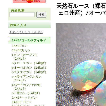
天然石ルース（裸
商品検索
ェロ州産）/オーバ
お気に入り
お気に入りリストを見る
14KGFゴールドフィルド
14KGFカン
14KGF丸カン
◇カン（オープン）
（14kgf）
◇クローズカン（14kgf）
◇オーバルカン（14kgf）
◇スクエアカン（14kgf）
◇トライアングルカン
（14kgf）
◇ハートカン/その他
（14kgf）
◇二重カン（14kgf）
14KGFヘッドピン
14KGF Tピン