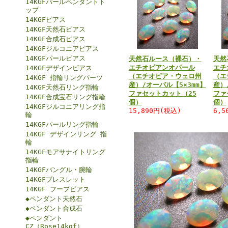
14KGFパールペンダントト
ップ
14KGFピアス
14KGF天然石ピアス
14KGF合成石ピアス
14KGFジルコニアピアス
14KGFパールピアス
天然石ルース（裸石）・
天然
エチオピアンオパール
エチ
14KGFデザインピアス
（エチオピア・ウェロ州
（エ
14KGF 指輪リングパーツ
産）/オーバル【5×3mm】
産）
14KGF天然石リング指輪
ファセットカット（25
ファ
14KGF合成宝石リング指輪
個）
個）
14KGFジルコニアリング指
15,890円(税込)
6,5
輪
14KGFパールリング指輪
14KGF デザインリング 指
輪
14KGFモアサナイトリング
指輪
14KGFバングル・腕輪
14KGFブレスレット
14KGF フープピアス
◆ペンダント天然石
◆ペンダント合成石
◆ペンダント
CZ（Rose14kgf）