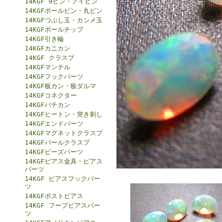
14KGF 9ピン・アイピン
14KGFボールピン・丸ピン
14KGFつぶし玉・カシメ玉
14KGFボールチップ
14KGF引き輪
14KGFカニカン
14KGF クラスプ
14KGFマンテル
14KGFフックパーツ
14KGF板カン・板ダルマ
14KGFコネクター
14KGFバチカン
14KGFヒートン・突き刺し
14KGFエンドパーツ
14KGFマグネットクラスプ
14KGFパールクラスプ
14KGFビーズパーツ
14KGFピアス金具・ピアス
パーツ
14KGF ピアスフックパー
ツ
14KGFポストピアス
14KGF フープピアスパー
ツ