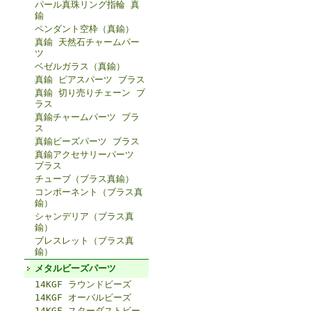
パール真珠リング指輪 真
鍮
ペンダント空枠（真鍮）
真鍮 天然石チャームパー
ツ
ベゼルガラス（真鍮）
真鍮 ピアスパーツ ブラス
真鍮 切り売りチェーン ブ
ラス
真鍮チャームパーツ ブラ
ス
真鍮ビーズパーツ ブラス
真鍮アクセサリーパーツ
ブラス
チューブ（ブラス真鍮）
コンポーネント（ブラス真
鍮）
シャンデリア（ブラス真
鍮）
ブレスレット（ブラス真
鍮）
メタルビーズパーツ
14KGF ラウンドビーズ
14KGF オーバルビーズ
14KGF スターダストビー