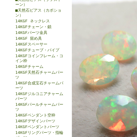
ーン）
■天然石ピアス（カボショ
ン）
14KGF ネックレス
14KGFチェーン・鎖
14KGFパーツ金具
14KGF 留め具
14KGFスペーサー
14KGFチューブ・パイプ
14KGFコインフレーム・コ
イン枠
14KGFチャーム
14KGF天然石チャームパー
ツ
14KGF合成宝石チャームパ
ーツ
14KGFジルコニアチャーム
パーツ
14KGFパールチャームパー
ツ
14KGFペンダント空枠
14KGFデザインパーツ
14KGFペンダントパーツ
14KGFリングパーツ・指輪