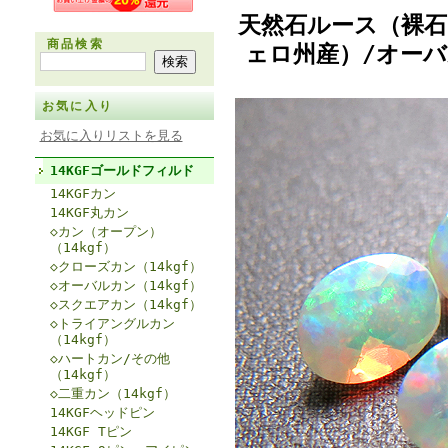
天然石ルース（裸
商品検索
ェロ州産）/オーバ
お気に入り
お気に入りリストを見る
14KGFゴールドフィルド
14KGFカン
14KGF丸カン
◇カン（オープン）
（14kgf）
◇クローズカン（14kgf）
◇オーバルカン（14kgf）
◇スクエアカン（14kgf）
◇トライアングルカン
（14kgf）
◇ハートカン/その他
（14kgf）
◇二重カン（14kgf）
14KGFヘッドピン
14KGF Tピン