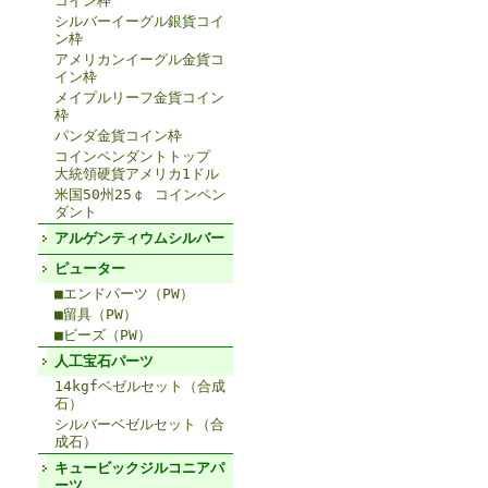
コイン枠
シルバーイーグル銀貨コイ
ン枠
アメリカンイーグル金貨コ
イン枠
メイプルリーフ金貨コイン
枠
パンダ金貨コイン枠
コインペンダントトップ
大統領硬貨アメリカ1ドル
米国50州25￠ コインペン
ダント
アルゲンティウムシルバー
ピューター
■エンドパーツ（PW）
■留具（PW）
■ビーズ（PW）
人工宝石パーツ
14kgfベゼルセット（合成
石）
シルバーベゼルセット（合
成石）
キュービックジルコニアパ
ーツ