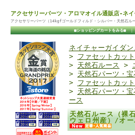
アクセサリーパーツ・アロマオイル通販店-ネイ
アクセサリーパーツ（14kgfゴールドフィルド・シルバー・天然石ル
■ショッピングカートをみる■
ネイチャーガイダンス
>
ファセットカッ
>
天然石ルース
>
>
天然石パーツ・宝
>
ファセットカッ
>
天然石パーツ・宝
ース
天然石ルース（裸
ウェロ州産）/オー