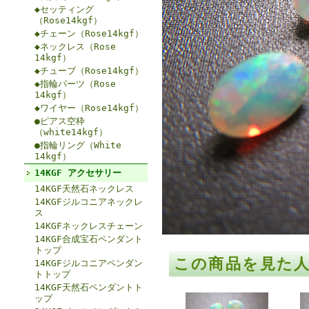
◆セッティング
（Rose14kgf）
◆チェーン（Rose14kgf）
◆ネックレス（Rose
14kgf）
◆チューブ（Rose14kgf）
◆指輪パーツ（Rose
14kgf）
◆ワイヤー（Rose14kgf）
●ピアス空枠
（white14kgf）
●指輪リング（White
14kgf）
14KGF アクセサリー
14KGF天然石ネックレス
14KGFジルコニアネックレ
ス
14KGFネックレスチェーン
14KGF合成宝石ペンダント
トップ
この商品を見た
14KGFジルコニアペンダン
トトップ
14KGF天然石ペンダントト
ップ