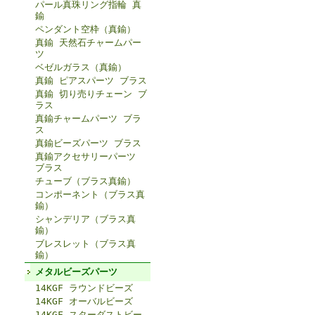
パール真珠リング指輪 真
鍮
ペンダント空枠（真鍮）
真鍮 天然石チャームパー
ツ
ベゼルガラス（真鍮）
真鍮 ピアスパーツ ブラス
真鍮 切り売りチェーン ブ
ラス
真鍮チャームパーツ ブラ
ス
真鍮ビーズパーツ ブラス
真鍮アクセサリーパーツ
ブラス
チューブ（ブラス真鍮）
コンポーネント（ブラス真
鍮）
シャンデリア（ブラス真
鍮）
ブレスレット（ブラス真
鍮）
メタルビーズパーツ
14KGF ラウンドビーズ
14KGF オーバルビーズ
14KGF スターダストビー