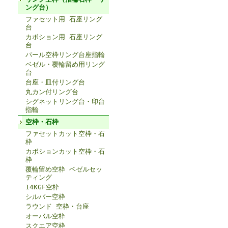
ング台）
ファセット用 石座リング
台
カボション用 石座リング
台
パール空枠リング台座指輪
ベゼル・覆輪留め用リング
台
台座・皿付リング台
丸カン付リング台
シグネットリング台・印台
指輪
空枠・石枠
ファセットカット空枠・石
枠
カボションカット空枠・石
枠
覆輪留め空枠 ベゼルセッ
ティング
14KGF空枠
シルバー空枠
ラウンド 空枠・台座
オーバル空枠
スクエア空枠