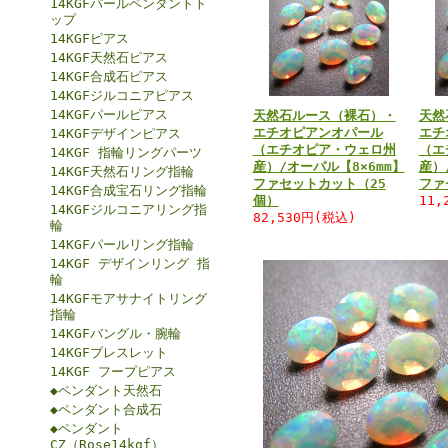
14KGFパールペンダントト
ップ
14KGFピアス
14KGF天然石ピアス
14KGF合成石ピアス
14KGFジルコニアピアス
14KGFパールピアス
天然石ルース（裸石）・
天然
エチオピアンオパール
エチ
14KGFデザインピアス
（エチオピア・ウェロ州
（エ
14KGF 指輪リングパーツ
産）/オーバル【8×6mm】
産）
14KGF天然石リング指輪
ファセットカット（25
ファ
14KGF合成宝石リング指輪
個）
11,
14KGFジルコニアリング指
82,530円(税込)
輪
14KGFパールリング指輪
14KGF デザインリング 指
輪
14KGFモアサナイトリング
指輪
14KGFバングル・腕輪
14KGFブレスレット
14KGF フープピアス
◆ペンダント天然石
◆ペンダント合成石
◆ペンダント
CZ（Rose14kgf）