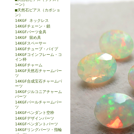
ーン）
■天然石ピアス（カボショ
ン）
14KGF ネックレス
14KGFチェーン・鎖
14KGFパーツ金具
14KGF 留め具
14KGFスペーサー
14KGFチューブ・パイプ
14KGFコインフレーム・コ
イン枠
14KGFチャーム
14KGF天然石チャームパー
ツ
14KGF合成宝石チャームパ
ーツ
14KGFジルコニアチャーム
パーツ
14KGFパールチャームパー
ツ
14KGFペンダント空枠
14KGFデザインパーツ
14KGFペンダントパーツ
14KGFリングパーツ・指輪