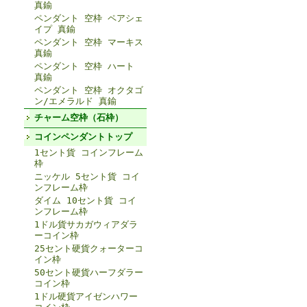
真鍮
ペンダント 空枠 ペアシェ
イプ 真鍮
ペンダント 空枠 マーキス
真鍮
ペンダント 空枠 ハート
真鍮
ペンダント 空枠 オクタゴ
ン/エメラルド 真鍮
チャーム空枠（石枠）
コインペンダントトップ
1セント貨 コインフレーム
枠
ニッケル 5セント貨 コイ
ンフレーム枠
ダイム 10セント貨 コイ
ンフレーム枠
1ドル貨サカガウィアダラ
ーコイン枠
25セント硬貨クォーターコ
イン枠
50セント硬貨ハーフダラー
コイン枠
1ドル硬貨アイゼンハワー