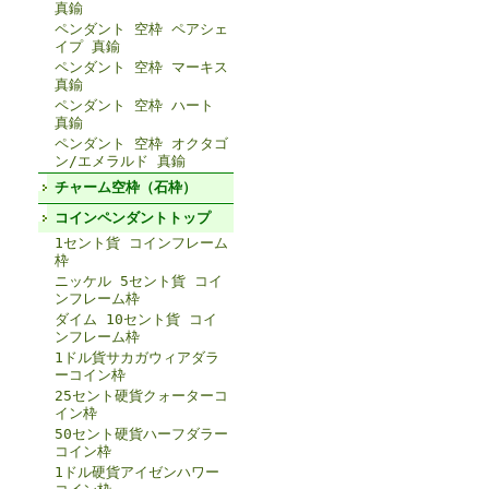
真鍮
ペンダント 空枠 ペアシェ
イプ 真鍮
ペンダント 空枠 マーキス
真鍮
ペンダント 空枠 ハート
真鍮
ペンダント 空枠 オクタゴ
ン/エメラルド 真鍮
チャーム空枠（石枠）
コインペンダントトップ
1セント貨 コインフレーム
枠
ニッケル 5セント貨 コイ
ンフレーム枠
ダイム 10セント貨 コイ
ンフレーム枠
1ドル貨サカガウィアダラ
ーコイン枠
25セント硬貨クォーターコ
イン枠
50セント硬貨ハーフダラー
コイン枠
1ドル硬貨アイゼンハワー