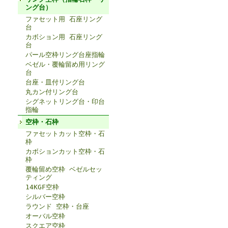
ング台）
ファセット用 石座リング
台
カボション用 石座リング
台
パール空枠リング台座指輪
ベゼル・覆輪留め用リング
台
台座・皿付リング台
丸カン付リング台
シグネットリング台・印台
指輪
空枠・石枠
ファセットカット空枠・石
枠
カボションカット空枠・石
枠
覆輪留め空枠 ベゼルセッ
ティング
14KGF空枠
シルバー空枠
ラウンド 空枠・台座
オーバル空枠
スクエア空枠