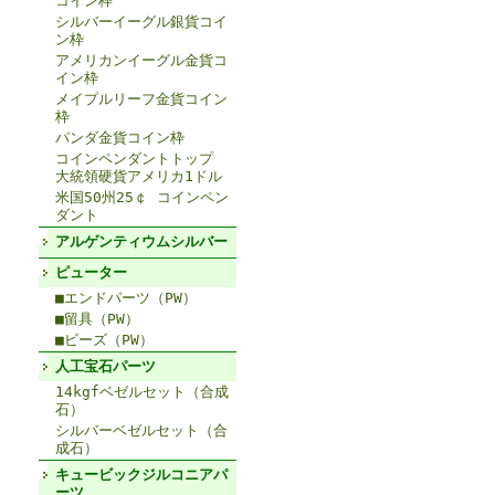
コイン枠
シルバーイーグル銀貨コイ
ン枠
アメリカンイーグル金貨コ
イン枠
メイプルリーフ金貨コイン
枠
パンダ金貨コイン枠
コインペンダントトップ
大統領硬貨アメリカ1ドル
米国50州25￠ コインペン
ダント
アルゲンティウムシルバー
ピューター
■エンドパーツ（PW）
■留具（PW）
■ビーズ（PW）
人工宝石パーツ
14kgfベゼルセット（合成
石）
シルバーベゼルセット（合
成石）
キュービックジルコニアパ
ーツ