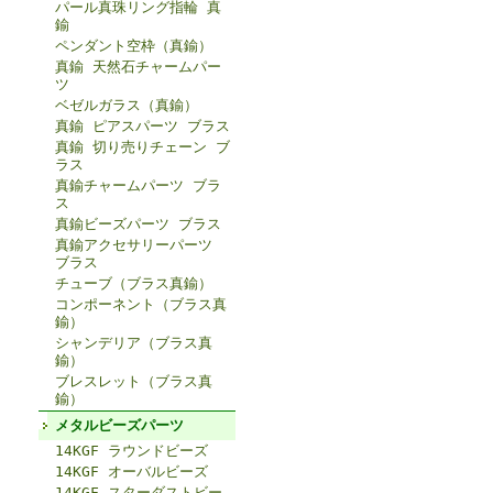
パール真珠リング指輪 真
鍮
ペンダント空枠（真鍮）
真鍮 天然石チャームパー
ツ
ベゼルガラス（真鍮）
真鍮 ピアスパーツ ブラス
真鍮 切り売りチェーン ブ
ラス
真鍮チャームパーツ ブラ
ス
真鍮ビーズパーツ ブラス
真鍮アクセサリーパーツ
ブラス
チューブ（ブラス真鍮）
コンポーネント（ブラス真
鍮）
シャンデリア（ブラス真
鍮）
ブレスレット（ブラス真
鍮）
メタルビーズパーツ
14KGF ラウンドビーズ
14KGF オーバルビーズ
14KGF スターダストビー