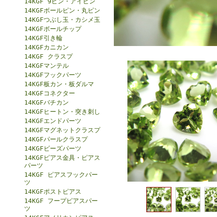
14KGF 9ピン・アイピン
14KGFボールピン・丸ピン
14KGFつぶし玉・カシメ玉
14KGFボールチップ
14KGF引き輪
14KGFカニカン
14KGF クラスプ
14KGFマンテル
14KGFフックパーツ
14KGF板カン・板ダルマ
14KGFコネクター
14KGFバチカン
14KGFヒートン・突き刺し
14KGFエンドパーツ
14KGFマグネットクラスプ
14KGFパールクラスプ
14KGFビーズパーツ
14KGFピアス金具・ピアス
パーツ
14KGF ピアスフックパー
ツ
14KGFポストピアス
14KGF フープピアスパー
ツ