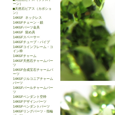
ーン）
■天然石ピアス（カボショ
ン）
14KGF ネックレス
14KGFチェーン・鎖
14KGFパーツ金具
14KGF 留め具
14KGFスペーサー
14KGFチューブ・パイプ
14KGFコインフレーム・コ
イン枠
14KGFチャーム
14KGF天然石チャームパー
ツ
14KGF合成宝石チャームパ
ーツ
14KGFジルコニアチャーム
パーツ
14KGFパールチャームパー
ツ
14KGFペンダント空枠
14KGFデザインパーツ
14KGFペンダントパーツ
14KGFリングパーツ・指輪