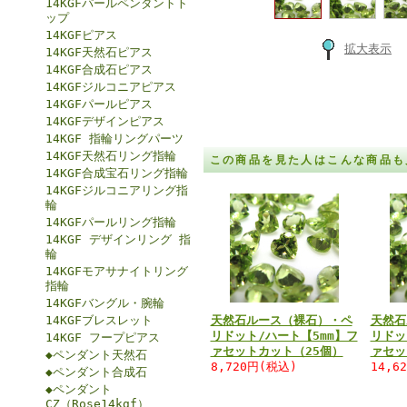
14KGFパールペンダントト
ップ
14KGFピアス
拡大表示
14KGF天然石ピアス
14KGF合成石ピアス
14KGFジルコニアピアス
14KGFパールピアス
14KGFデザインピアス
14KGF 指輪リングパーツ
14KGF天然石リング指輪
この商品を見た人はこんな商品も
14KGF合成宝石リング指輪
14KGFジルコニアリング指
輪
14KGFパールリング指輪
14KGF デザインリング 指
輪
14KGFモアサナイトリング
指輪
14KGFバングル・腕輪
14KGFブレスレット
天然石ルース（裸石）・ペ
天然石
リドット/ハート【5mm】フ
リドッ
14KGF フープピアス
ァセットカット（25個）
ァセッ
◆ペンダント天然石
8,720円(税込)
14,6
◆ペンダント合成石
◆ペンダント
CZ（Rose14kgf）