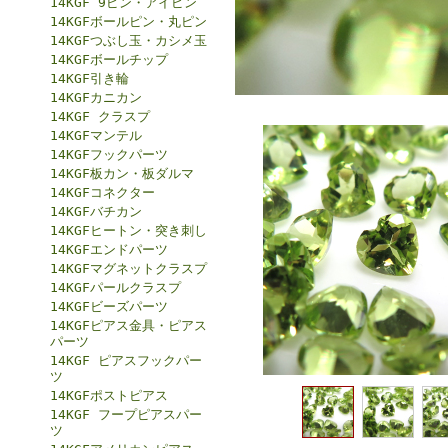
14KGF 9ピン・アイピン
14KGFボールピン・丸ピン
14KGFつぶし玉・カシメ玉
14KGFボールチップ
14KGF引き輪
14KGFカニカン
14KGF クラスプ
14KGFマンテル
14KGFフックパーツ
14KGF板カン・板ダルマ
14KGFコネクター
14KGFバチカン
14KGFヒートン・突き刺し
14KGFエンドパーツ
14KGFマグネットクラスプ
14KGFパールクラスプ
14KGFビーズパーツ
14KGFピアス金具・ピアス
パーツ
14KGF ピアスフックパー
ツ
14KGFポストピアス
14KGF フープピアスパー
ツ