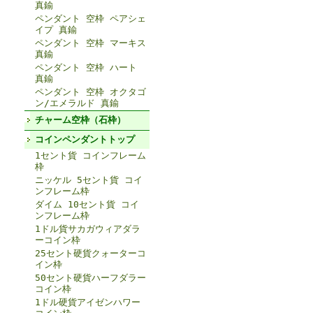
真鍮
ペンダント 空枠 ペアシェ
イプ 真鍮
ペンダント 空枠 マーキス
真鍮
ペンダント 空枠 ハート
真鍮
ペンダント 空枠 オクタゴ
ン/エメラルド 真鍮
チャーム空枠（石枠）
コインペンダントトップ
1セント貨 コインフレーム
枠
ニッケル 5セント貨 コイ
ンフレーム枠
ダイム 10セント貨 コイ
ンフレーム枠
1ドル貨サカガウィアダラ
ーコイン枠
25セント硬貨クォーターコ
イン枠
50セント硬貨ハーフダラー
コイン枠
1ドル硬貨アイゼンハワー