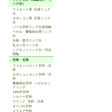
ング台）
ファセット用 石座リング
台
カボション用 石座リング
台
パール空枠リング台座指輪
ベゼル・覆輪留め用リング
台
台座・皿付リング台
丸カン付リング台
シグネットリング台・印台
指輪
空枠・石枠
ファセットカット空枠・石
枠
カボションカット空枠・石
枠
覆輪留め空枠 ベゼルセッ
ティング
14KGF空枠
シルバー空枠
ラウンド 空枠・台座
オーバル空枠
スクエア空枠