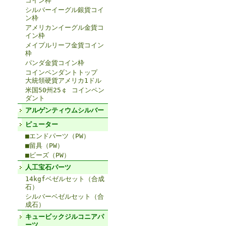
コイン枠
シルバーイーグル銀貨コイ
ン枠
アメリカンイーグル金貨コ
イン枠
メイプルリーフ金貨コイン
枠
パンダ金貨コイン枠
コインペンダントトップ
大統領硬貨アメリカ1ドル
米国50州25￠ コインペン
ダント
アルゲンティウムシルバー
ピューター
■エンドパーツ（PW）
■留具（PW）
■ビーズ（PW）
人工宝石パーツ
14kgfベゼルセット（合成
石）
シルバーベゼルセット（合
成石）
キュービックジルコニアパ
ーツ