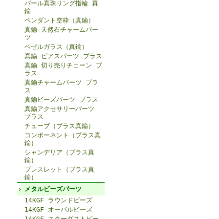
パール真珠リング指輪 真
鍮
ペンダント空枠（真鍮）
真鍮 天然石チャームパー
ツ
ベゼルガラス（真鍮）
真鍮 ピアスパーツ ブラス
真鍮 切り売りチェーン ブ
ラス
真鍮チャームパーツ ブラ
ス
真鍮ビーズパーツ ブラス
真鍮アクセサリーパーツ
ブラス
チューブ（ブラス真鍮）
コンポーネント（ブラス真
鍮）
シャンデリア（ブラス真
鍮）
ブレスレット（ブラス真
鍮）
メタルビーズパーツ
14KGF ラウンドビーズ
14KGF オーバルビーズ
14KGF スターダストビー