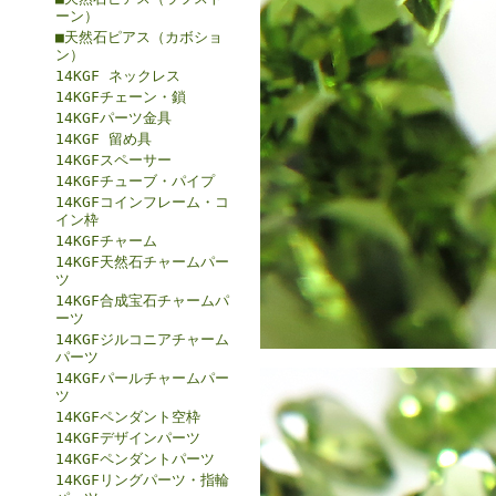
ーン）
■天然石ピアス（カボショ
ン）
14KGF ネックレス
14KGFチェーン・鎖
14KGFパーツ金具
14KGF 留め具
14KGFスペーサー
14KGFチューブ・パイプ
14KGFコインフレーム・コ
イン枠
14KGFチャーム
14KGF天然石チャームパー
ツ
14KGF合成宝石チャームパ
ーツ
14KGFジルコニアチャーム
パーツ
14KGFパールチャームパー
ツ
14KGFペンダント空枠
14KGFデザインパーツ
14KGFペンダントパーツ
14KGFリングパーツ・指輪