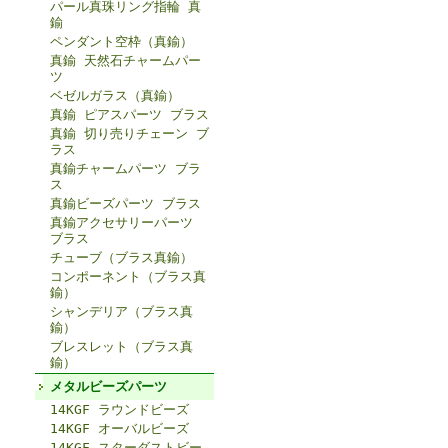
パール真珠リング指輪 真
鍮
ペンダント空枠（真鍮）
真鍮 天然石チャームパー
ツ
ベゼルガラス（真鍮）
真鍮 ピアスパーツ ブラス
真鍮 切り売りチェーン ブ
ラス
真鍮チャームパーツ ブラ
ス
真鍮ビーズパーツ ブラス
真鍮アクセサリーパーツ
ブラス
チューブ（ブラス真鍮）
コンポーネント（ブラス真
鍮）
シャンデリア（ブラス真
鍮）
ブレスレット（ブラス真
鍮）
メタルビーズパーツ
14KGF ラウンドビーズ
14KGF オーバルビーズ
14KGF スターダストビー