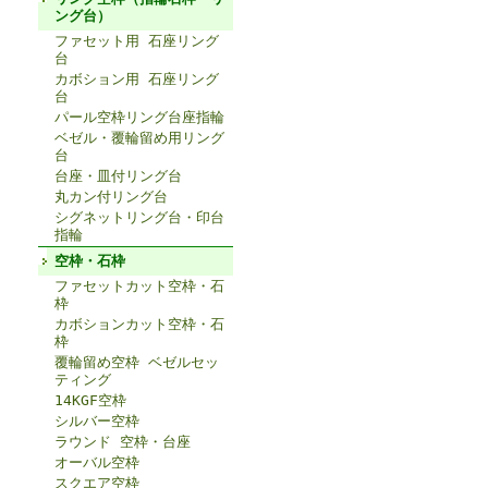
ング台）
ファセット用 石座リング
台
カボション用 石座リング
台
パール空枠リング台座指輪
ベゼル・覆輪留め用リング
台
台座・皿付リング台
丸カン付リング台
シグネットリング台・印台
指輪
空枠・石枠
ファセットカット空枠・石
枠
カボションカット空枠・石
枠
覆輪留め空枠 ベゼルセッ
ティング
14KGF空枠
シルバー空枠
ラウンド 空枠・台座
オーバル空枠
スクエア空枠