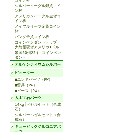
コイン枠
シルバーイーグル銀貨コイ
ン枠
アメリカンイーグル金貨コ
イン枠
メイプルリーフ金貨コイン
枠
パンダ金貨コイン枠
コインペンダントトップ
大統領硬貨アメリカ1ドル
米国50州25￠ コインペン
ダント
アルゲンティウムシルバー
ピューター
■エンドパーツ（PW）
■留具（PW）
■ビーズ（PW）
人工宝石パーツ
14kgfベゼルセット（合成
石）
シルバーベゼルセット（合
成石）
キュービックジルコニアパ
ーツ