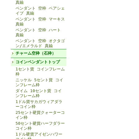
真鍮
ペンダント 空枠 ペアシェ
イプ 真鍮
ペンダント 空枠 マーキス
真鍮
ペンダント 空枠 ハート
真鍮
ペンダント 空枠 オクタゴ
ン/エメラルド 真鍮
チャーム空枠（石枠）
コインペンダントトップ
1セント貨 コインフレーム
枠
ニッケル 5セント貨 コイ
ンフレーム枠
ダイム 10セント貨 コイ
ンフレーム枠
1ドル貨サカガウィアダラ
ーコイン枠
25セント硬貨クォーターコ
イン枠
50セント硬貨ハーフダラー
コイン枠
1ドル硬貨アイゼンハワー