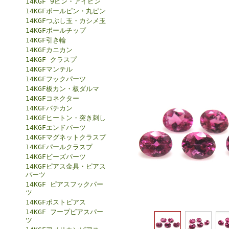
14KGF 9ピン・アイピン
14KGFボールピン・丸ピン
14KGFつぶし玉・カシメ玉
14KGFボールチップ
14KGF引き輪
14KGFカニカン
14KGF クラスプ
14KGFマンテル
14KGFフックパーツ
14KGF板カン・板ダルマ
14KGFコネクター
14KGFバチカン
14KGFヒートン・突き刺し
14KGFエンドパーツ
14KGFマグネットクラスプ
14KGFパールクラスプ
14KGFビーズパーツ
14KGFピアス金具・ピアス
パーツ
14KGF ピアスフックパー
ツ
14KGFポストピアス
14KGF フープピアスパー
ツ