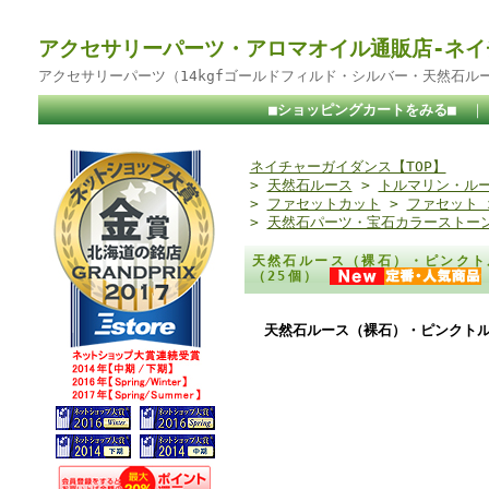
アクセサリーパーツ・アロマオイル通販店-ネイ
アクセサリーパーツ（14kgfゴールドフィルド・シルバー・天然石ル
■ショッピングカートをみる■
ネイチャーガイダンス【TOP】
>
天然石ルース
>
トルマリン・ル
>
ファセットカット
>
ファセット
>
天然石パーツ・宝石カラーストー
天然石ルース（裸石）・ピンクト
（25個）
天然石ルース（裸石）・ピンクトル