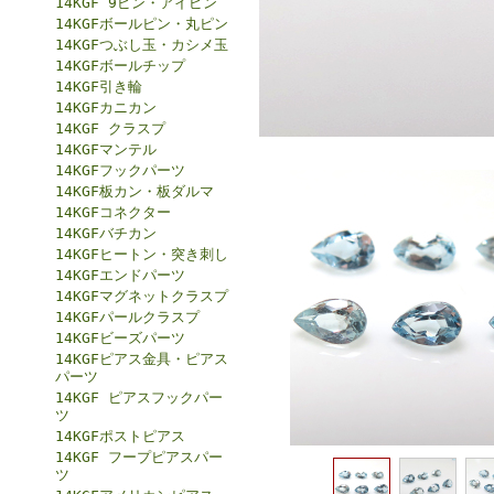
14KGF 9ピン・アイピン
14KGFボールピン・丸ピン
14KGFつぶし玉・カシメ玉
14KGFボールチップ
14KGF引き輪
14KGFカニカン
14KGF クラスプ
14KGFマンテル
14KGFフックパーツ
14KGF板カン・板ダルマ
14KGFコネクター
14KGFバチカン
14KGFヒートン・突き刺し
14KGFエンドパーツ
14KGFマグネットクラスプ
14KGFパールクラスプ
14KGFビーズパーツ
14KGFピアス金具・ピアス
パーツ
14KGF ピアスフックパー
ツ
14KGFポストピアス
14KGF フープピアスパー
ツ