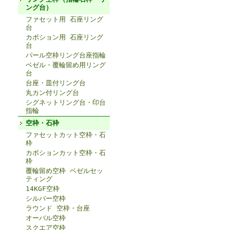
ング台）
ファセット用 石座リング
台
カボション用 石座リング
台
パール空枠リング台座指輪
ベゼル・覆輪留め用リング
台
台座・皿付リング台
丸カン付リング台
シグネットリング台・印台
指輪
空枠・石枠
ファセットカット空枠・石
枠
カボションカット空枠・石
枠
覆輪留め空枠 ベゼルセッ
ティング
14KGF空枠
シルバー空枠
ラウンド 空枠・台座
オーバル空枠
スクエア空枠