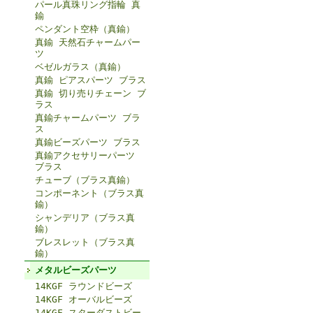
パール真珠リング指輪 真
鍮
ペンダント空枠（真鍮）
真鍮 天然石チャームパー
ツ
ベゼルガラス（真鍮）
真鍮 ピアスパーツ ブラス
真鍮 切り売りチェーン ブ
ラス
真鍮チャームパーツ ブラ
ス
真鍮ビーズパーツ ブラス
真鍮アクセサリーパーツ
ブラス
チューブ（ブラス真鍮）
コンポーネント（ブラス真
鍮）
シャンデリア（ブラス真
鍮）
ブレスレット（ブラス真
鍮）
メタルビーズパーツ
14KGF ラウンドビーズ
14KGF オーバルビーズ
14KGF スターダストビー