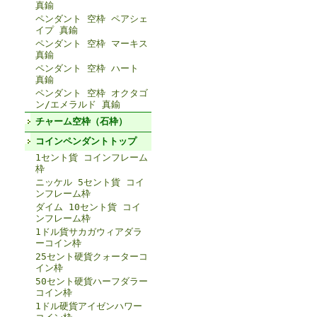
真鍮
ペンダント 空枠 ペアシェ
イプ 真鍮
ペンダント 空枠 マーキス
真鍮
ペンダント 空枠 ハート
真鍮
ペンダント 空枠 オクタゴ
ン/エメラルド 真鍮
チャーム空枠（石枠）
コインペンダントトップ
1セント貨 コインフレーム
枠
ニッケル 5セント貨 コイ
ンフレーム枠
ダイム 10セント貨 コイ
ンフレーム枠
1ドル貨サカガウィアダラ
ーコイン枠
25セント硬貨クォーターコ
イン枠
50セント硬貨ハーフダラー
コイン枠
1ドル硬貨アイゼンハワー