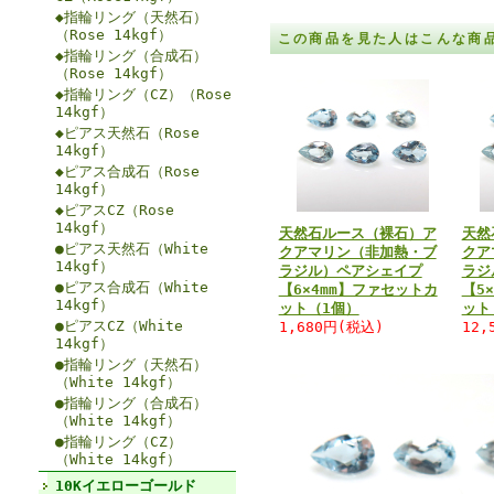
◆指輪リング（天然石）
（Rose 14kgf）
この商品を見た人はこんな商
◆指輪リング（合成石）
（Rose 14kgf）
◆指輪リング（CZ）（Rose
14kgf）
◆ピアス天然石（Rose
14kgf）
◆ピアス合成石（Rose
14kgf）
◆ピアスCZ（Rose
14kgf）
天然石ルース（裸石）ア
天然
●ピアス天然石（White
クアマリン（非加熱・ブ
クア
14kgf）
ラジル）ペアシェイプ
ラジ
●ピアス合成石（White
【6×4mm】ファセットカ
【5
14kgf）
ット（1個）
ット
●ピアスCZ（White
1,680円(税込)
12,
14kgf）
●指輪リング（天然石）
（White 14kgf）
●指輪リング（合成石）
（White 14kgf）
●指輪リング（CZ）
（White 14kgf）
10Kイエローゴールド