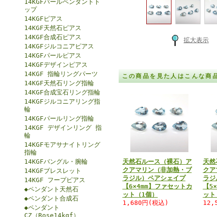
14KGFパールペンダントト
ップ
14KGFピアス
14KGF天然石ピアス
14KGF合成石ピアス
拡大表示
14KGFジルコニアピアス
14KGFパールピアス
14KGFデザインピアス
14KGF 指輪リングパーツ
この商品を見た人はこんな商
14KGF天然石リング指輪
14KGF合成宝石リング指輪
14KGFジルコニアリング指
輪
14KGFパールリング指輪
14KGF デザインリング 指
輪
14KGFモアサナイトリング
指輪
14KGFバングル・腕輪
天然石ルース（裸石）ア
天然
クアマリン（非加熱・ブ
クア
14KGFブレスレット
ラジル）ペアシェイプ
ラジ
14KGF フープピアス
【6×4mm】ファセットカ
【5
◆ペンダント天然石
ット（1個）
ット
◆ペンダント合成石
1,680円(税込)
12,
◆ペンダント
CZ（Rose14kgf）