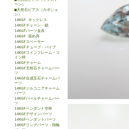
ーン）
■天然石ピアス（カボショ
ン）
14KGF ネックレス
14KGFチェーン・鎖
14KGFパーツ金具
14KGF 留め具
14KGFスペーサー
14KGFチューブ・パイプ
14KGFコインフレーム・コ
イン枠
14KGFチャーム
14KGF天然石チャームパー
ツ
14KGF合成宝石チャームパ
ーツ
14KGFジルコニアチャーム
パーツ
14KGFパールチャームパー
ツ
14KGFペンダント空枠
14KGFデザインパーツ
14KGFペンダントパーツ
14KGFリングパーツ・指輪