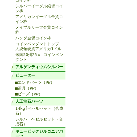
コイン枠
シルバーイーグル銀貨コイ
ン枠
アメリカンイーグル金貨コ
イン枠
メイプルリーフ金貨コイン
枠
パンダ金貨コイン枠
コインペンダントトップ
大統領硬貨アメリカ1ドル
米国50州25￠ コインペン
ダント
アルゲンティウムシルバー
ピューター
■エンドパーツ（PW）
■留具（PW）
■ビーズ（PW）
人工宝石パーツ
14kgfベゼルセット（合成
石）
シルバーベゼルセット（合
成石）
キュービックジルコニアパ
ーツ