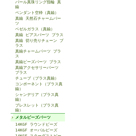
パール真珠リング指輪 真
鍮
ペンダント空枠（真鍮）
真鍮 天然石チャームパー
ツ
ベゼルガラス（真鍮）
真鍮 ピアスパーツ ブラス
真鍮 切り売りチェーン ブ
ラス
真鍮チャームパーツ ブラ
ス
真鍮ビーズパーツ ブラス
真鍮アクセサリーパーツ
ブラス
チューブ（ブラス真鍮）
コンポーネント（ブラス真
鍮）
シャンデリア（ブラス真
鍮）
ブレスレット（ブラス真
鍮）
メタルビーズパーツ
14KGF ラウンドビーズ
14KGF オーバルビーズ
14KGF スターダストビー