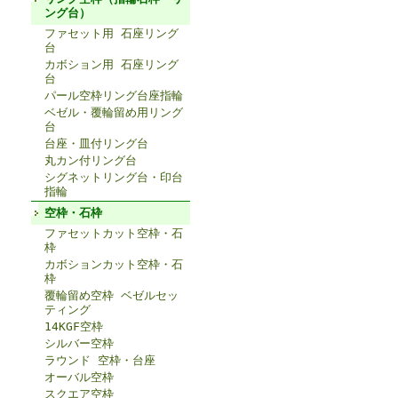
ング台）
ファセット用 石座リング
台
カボション用 石座リング
台
パール空枠リング台座指輪
ベゼル・覆輪留め用リング
台
台座・皿付リング台
丸カン付リング台
シグネットリング台・印台
指輪
空枠・石枠
ファセットカット空枠・石
枠
カボションカット空枠・石
枠
覆輪留め空枠 ベゼルセッ
ティング
14KGF空枠
シルバー空枠
ラウンド 空枠・台座
オーバル空枠
スクエア空枠