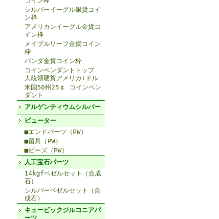
コイン枠
シルバーイーグル銀貨コイ
ン枠
アメリカンイーグル金貨コ
イン枠
メイプルリーフ金貨コイン
枠
パンダ金貨コイン枠
コインペンダントトップ
大統領硬貨アメリカ1ドル
米国50州25￠ コインペン
ダント
アルゲンティウムシルバー
ピューター
■エンドパーツ（PW）
■留具（PW）
■ビーズ（PW）
人工宝石パーツ
14kgfベゼルセット（合成
石）
シルバーベゼルセット（合
成石）
キュービックジルコニアパ
ーツ