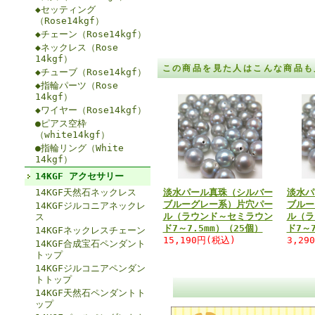
◆セッティング
（Rose14kgf）
◆チェーン（Rose14kgf）
◆ネックレス（Rose
14kgf）
この商品を見た人はこんな商品も
◆チューブ（Rose14kgf）
◆指輪パーツ（Rose
14kgf）
◆ワイヤー（Rose14kgf）
●ピアス空枠
（white14kgf）
●指輪リング（White
14kgf）
14KGF アクセサリー
14KGF天然石ネックレス
淡水パール真珠（シルバー
淡水パ
ブルーグレー系）片穴パー
ブルー
14KGFジルコニアネックレ
ル（ラウンド～セミラウン
ル（ラ
ス
ド7～7.5mm）（25個）
ド7～
14KGFネックレスチェーン
15,190円(税込)
3,29
14KGF合成宝石ペンダント
トップ
14KGFジルコニアペンダン
トトップ
14KGF天然石ペンダントト
ップ