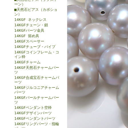
ーン）
■天然石ピアス（カボショ
ン）
14KGF ネックレス
14KGFチェーン・鎖
14KGFパーツ金具
14KGF 留め具
14KGFスペーサー
14KGFチューブ・パイプ
14KGFコインフレーム・コ
イン枠
14KGFチャーム
14KGF天然石チャームパー
ツ
14KGF合成宝石チャームパ
ーツ
14KGFジルコニアチャーム
パーツ
14KGFパールチャームパー
ツ
14KGFペンダント空枠
14KGFデザインパーツ
14KGFペンダントパーツ
14KGFリングパーツ・指輪