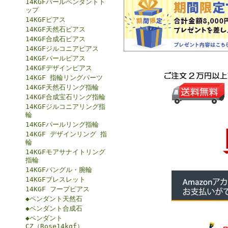
14KGFパールペンダントト
ップ
14KGFピアス
14KGF天然石ピアス
14KGF合成石ピアス
14KGFジルコニアピアス
14KGFパールピアス
14KGFデザインピアス
14KGF 指輪リングパーツ
14KGF天然石リング指輪
14KGF合成宝石リング指輪
14KGFジルコニアリング指
輪
14KGFパールリング指輪
14KGF デザインリング 指
輪
14KGFモアサナイトリング
指輪
14KGFバングル・腕輪
14KGFブレスレット
14KGF フープピアス
◆ペンダント天然石
◆ペンダント合成石
◆ペンダント
CZ（Rose14kgf）