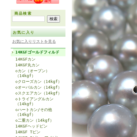
商品検索
お気に入り
お気に入りリストを見る
14KGFゴールドフィルド
14KGFカン
14KGF丸カン
◇カン（オープン）
（14kgf）
◇クローズカン（14kgf）
◇オーバルカン（14kgf）
◇スクエアカン（14kgf）
◇トライアングルカン
（14kgf）
◇ハートカン/その他
（14kgf）
◇二重カン（14kgf）
14KGFヘッドピン
14KGF Tピン