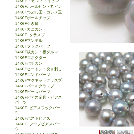
14KGF 9ピン・アイピン
14KGFボールピン・丸ピン
14KGFつぶし玉・カシメ玉
14KGFボールチップ
14KGF引き輪
14KGFカニカン
14KGF クラスプ
14KGFマンテル
14KGFフックパーツ
14KGF板カン・板ダルマ
14KGFコネクター
14KGFバチカン
14KGFヒートン・突き刺し
14KGFエンドパーツ
14KGFマグネットクラスプ
14KGFパールクラスプ
14KGFビーズパーツ
14KGFピアス金具・ピアス
パーツ
14KGF ピアスフックパー
ツ
14KGFポストピアス
14KGF フープピアスパー
ツ