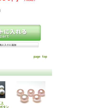
個
page top
イト
ボタン