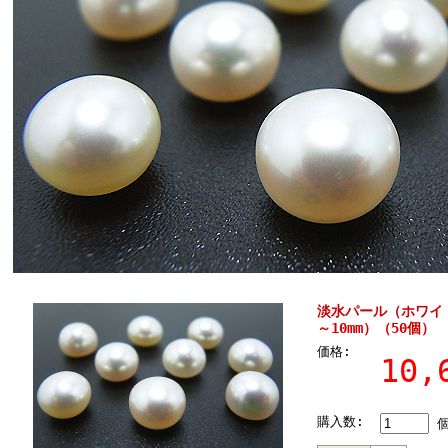
淡水パール（ホワイト
～10mm）（50個）
価格:
10
購入数: