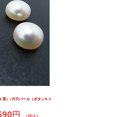
系）/片穴パール（ボタン9.5
,690円
(税込)