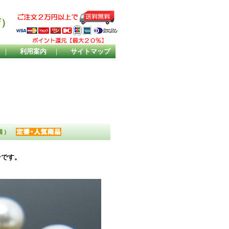
店）
｜
利用案内
｜
サイトマップ
0個）
ンです。