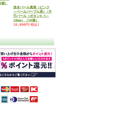
00個）
淡水パール真珠（ピンク
～ペールパープル系）/片
穴パール（ボタン9.5～
10mm）（50個）
10,890円(税込)