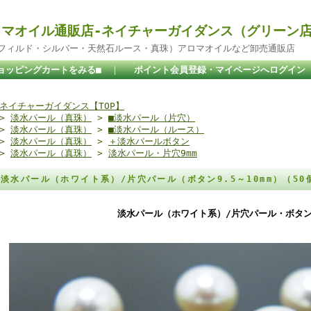
マオイル通販店-ネイチャーガイダンス（グリーン
ドフィルド・シルバー・天然石ルース・真珠）アロマオイルなど卸売通販店
ョッピングカートをみる■
｜
ポイント会員登録・マイページへログイン
ネイチャーガイダンス【TOP】
>
淡水パール（真珠）
>
■淡水パール（片穴）
>
淡水パール（真珠）
>
■淡水パール（ルース）
>
淡水パール（真珠）
>
＋淡水パールボタン
>
淡水パール（真珠）
>
淡水パール・片穴9mm
淡水パール（ホワイト系）/片穴パール（ボタン9.5～10mm）（5
淡水パール（ホワイト系）/片穴パール・ボタ