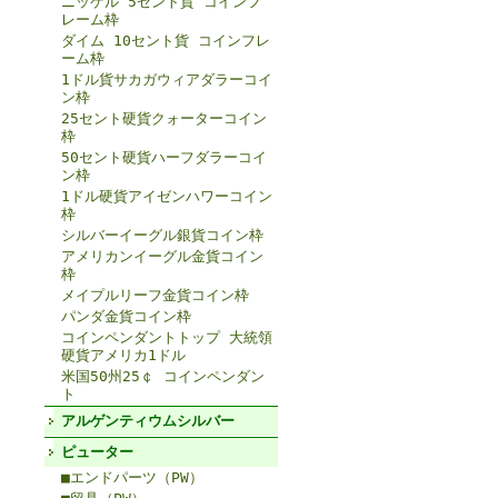
ニッケル 5セント貨 コインフ
レーム枠
ダイム 10セント貨 コインフレ
ーム枠
1ドル貨サカガウィアダラーコイ
ン枠
25セント硬貨クォーターコイン
枠
50セント硬貨ハーフダラーコイ
ン枠
1ドル硬貨アイゼンハワーコイン
枠
シルバーイーグル銀貨コイン枠
アメリカンイーグル金貨コイン
枠
メイプルリーフ金貨コイン枠
パンダ金貨コイン枠
コインペンダントトップ 大統領
硬貨アメリカ1ドル
米国50州25￠ コインペンダン
ト
アルゲンティウムシルバー
ピューター
■エンドパーツ（PW）