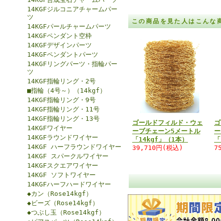
14KGFジルコニアチャームパー
ツ
この商品を見た人はこんな
14KGFパールチャームパーツ
14KGFペンダント空枠
14KGFデザインパーツ
14KGFペンダントパーツ
14KGFリングパーツ・指輪パー
ツ
14KGF指輪リング・2号
■指輪（4号～）（14kgf）
14KGF指輪リング・9号
14KGF指輪リング・11号
14KGF指輪リング・13号
ゴールドフィルド・ウェ
ゴ
14KGFワイヤー
ーブチェーン5メートル
ー
14KGFラウンドワイヤー
「14kgf」（1本）
「
14KGF ハーフラウンドワイヤー
39,710円(税込)
7
14KGF スパークルワイヤー
14KGFスクエアワイヤー
14KGF ソフトワイヤー
14KGFハーフハードワイヤー
◆カン（Rose14kgf）
◆ビーズ（Rose14kgf）
◆つぶし玉（Rose14kgf）