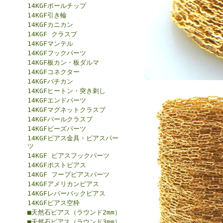
14KGFボールチップ
14KGF引き輪
14KGFカニカン
14KGF クラスプ
14KGFマンテル
14KGFフックパーツ
14KGF板カン・板ダルマ
14KGFコネクター
14KGFバチカン
14KGFヒートン・突き刺し
14KGFエンドパーツ
14KGFマグネットクラスプ
14KGFパールクラスプ
14KGFビーズパーツ
14KGFピアス金具・ピアスパー
ツ
14KGF ピアスフックパーツ
14KGFポストピアス
14KGF フープピアスパーツ
14KGFアメリカンピアス
14KGFレバーバックピアス
14KGFピアス空枠
■天然石ピアス（ラウンド2mm）
■天然石ピアス（ラウンド3mm）