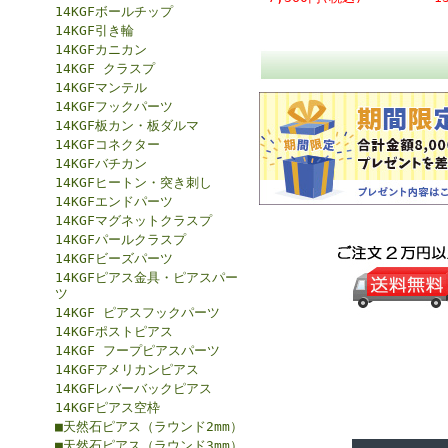
14KGFボールチップ
14KGF引き輪
14KGFカニカン
14KGF クラスプ
14KGFマンテル
14KGFフックパーツ
14KGF板カン・板ダルマ
14KGFコネクター
14KGFバチカン
14KGFヒートン・突き刺し
14KGFエンドパーツ
14KGFマグネットクラスプ
14KGFパールクラスプ
14KGFビーズパーツ
14KGFピアス金具・ピアスパー
ツ
14KGF ピアスフックパーツ
14KGFポストピアス
14KGF フープピアスパーツ
14KGFアメリカンピアス
14KGFレバーバックピアス
14KGFピアス空枠
■天然石ピアス（ラウンド2mm）
■天然石ピアス（ラウンド3mm）