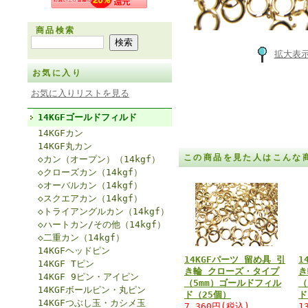
商品検索
拡大表
お気に入り
お気に入りリストを見る
14KGFゴールドフィルド
14KGFカン
14KGF丸カン
この商品を見た人はこんな
◇カン（オープン）（14kgf）
◇クローズカン（14kgf）
◇オーバルカン（14kgf）
◇スクエアカン（14kgf）
◇トライアングルカン（14kgf）
◇ハートカン/その他（14kgf）
◇二重カン（14kgf）
14KGFヘッドピン
14KGFパーツ 留め具 引
1
14KGF Tピン
き輪 クローズ・タイプ
き
14KGF 9ピン・アイピン
（5mm）ゴールドフィル
（
14KGFボールピン・丸ピン
ド（25個）
ド
14KGFつぶし玉・カシメ玉
7,360円(税込)
1