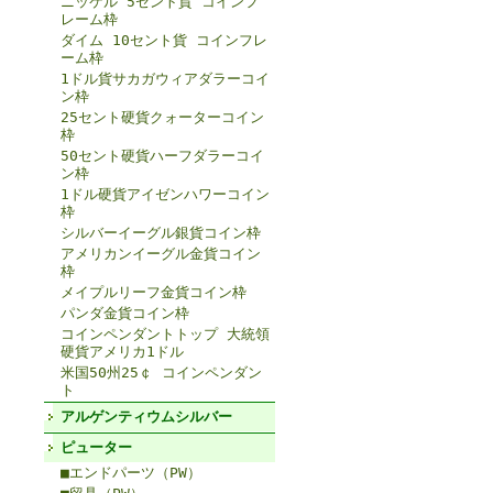
ニッケル 5セント貨 コインフ
レーム枠
ダイム 10セント貨 コインフレ
ーム枠
1ドル貨サカガウィアダラーコイ
ン枠
25セント硬貨クォーターコイン
枠
50セント硬貨ハーフダラーコイ
ン枠
1ドル硬貨アイゼンハワーコイン
枠
シルバーイーグル銀貨コイン枠
アメリカンイーグル金貨コイン
枠
メイプルリーフ金貨コイン枠
パンダ金貨コイン枠
コインペンダントトップ 大統領
硬貨アメリカ1ドル
米国50州25￠ コインペンダン
ト
アルゲンティウムシルバー
ピューター
■エンドパーツ（PW）