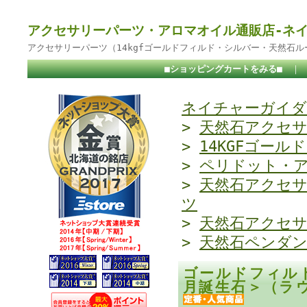
アクセサリーパーツ・アロマオイル通販店-ネ
アクセサリーパーツ（14kgfゴールドフィルド・シルバー・天然石
■ショッピングカートをみる■
｜
ネイチャーガイダ
>
天然石アクセ
>
14KGFゴール
>
ペリドット・
>
天然石アクセ
ツ
>
天然石アクセ
>
天然石ペンダ
ゴールドフィル
月誕生石＞（ラウ