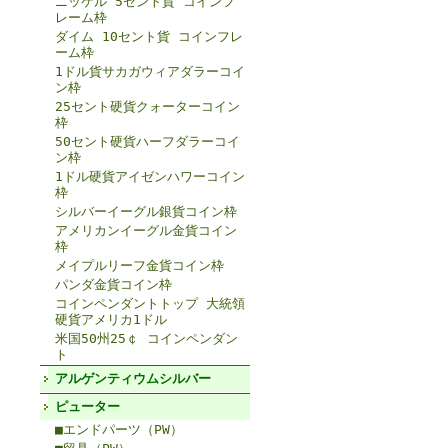
ニッケル 5セント貨 コインフ
レーム枠
ダイム 10セント貨 コインフレ
ーム枠
1ドル貨サカガウィアダラーコイ
ン枠
25セント硬貨クォーターコイン
枠
50セント硬貨ハーフダラーコイ
ン枠
1ドル硬貨アイゼンハワーコイン
枠
シルバーイーグル銀貨コイン枠
アメリカンイーグル金貨コイン
枠
メイプルリーフ金貨コイン枠
パンダ金貨コイン枠
コインペンダントトップ 大統領
硬貨アメリカ1ドル
米国50州25￠ コインペンダン
ト
アルゲンティウムシルバー
ピューター
■エンドパーツ（PW）