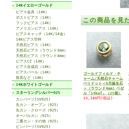
14Kイエローゴールド
ピアス金具（14K）
ポストピアス（14K）
この商品を見
フックピアス（14K）
アメリカンピアス（14K）
ピアスキャッチ（14K/14金）
14Kピアス空枠
天然石ピアス（14K）
天然石ピアス（ラウンド3mm）
天然石ピアス（ラウンド4mm）
ピアスCZ（14K）
ピアス合成石（14K）
ピアスパール（14K）
ゴールドフィルド・チ
留具など（14K）
ャーム/天然石チャーム
ペリドット＜8月誕生石
14Kホワイトゴールド
＞（ラウンド4mm）ベゼ
スターリングシルバー925
ル「14kgf」（25個）
33,180円(税込)
カンパーツ(SV925)
丸カン・オープン（925）
丸カン・クローズ（925）
オーバルカン（925）
二重カン・その他（925）
ピンパーツ(SV925)