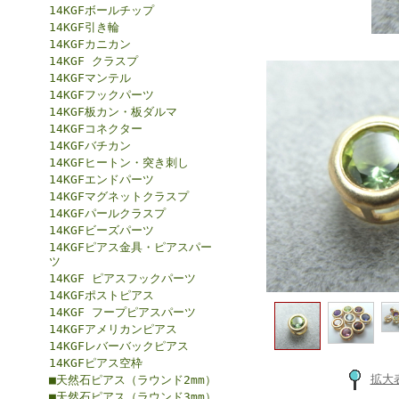
14KGFボールチップ
14KGF引き輪
14KGFカニカン
14KGF クラスプ
14KGFマンテル
14KGFフックパーツ
14KGF板カン・板ダルマ
14KGFコネクター
14KGFバチカン
14KGFヒートン・突き刺し
14KGFエンドパーツ
14KGFマグネットクラスプ
14KGFパールクラスプ
14KGFビーズパーツ
14KGFピアス金具・ピアスパー
ツ
14KGF ピアスフックパーツ
14KGFポストピアス
14KGF フープピアスパーツ
14KGFアメリカンピアス
14KGFレバーバックピアス
14KGFピアス空枠
拡大
■天然石ピアス（ラウンド2mm）
■天然石ピアス（ラウンド3mm）