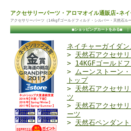
アクセサリーパーツ・アロマオイル通販店-ネイ
アクセサリーパーツ（14kgfゴールドフィルド・シルバー・天然石ル
■ショッピングカートをみる■
ネイチャーガイダンス
>
天然石アクセサリ
>
14KGFゴールド
>
ムーンストーン・
トップ
>
天然石アクセサリ
ツ
>
天然石アクセサリ
ーツ
>
天然石ペンダント