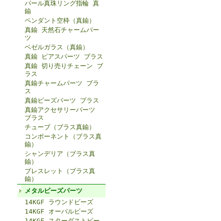
パール真珠リング指輪 真
鍮
ペンダント空枠（真鍮）
真鍮 天然石チャームパー
ツ
ベゼルガラス（真鍮）
真鍮 ピアスパーツ ブラス
真鍮 切り売りチェーン ブ
ラス
真鍮チャームパーツ ブラ
ス
真鍮ビーズパーツ ブラス
真鍮アクセサリーパーツ
ブラス
チューブ（ブラス真鍮）
コンポーネント（ブラス真
鍮）
シャンデリア（ブラス真
鍮）
ブレスレット（ブラス真
鍮）
メタルビーズパーツ
14KGF ラウンドビーズ
14KGF オーバルビーズ
14KGF スターダストビー