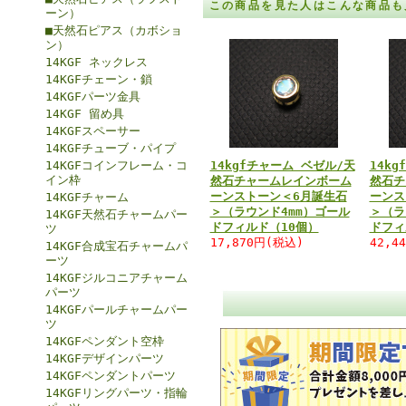
この商品を見た人はこんな商品も
ーン）
■天然石ピアス（カボショ
ン）
14KGF ネックレス
14KGFチェーン・鎖
14KGFパーツ金具
14KGF 留め具
14KGFスペーサー
14KGFチューブ・パイプ
14KGFコインフレーム・コ
14kgfチャーム ベゼル/天
14k
イン枠
然石チャームレインボーム
然石チ
ーンストーン＜6月誕生石
ーンス
14KGFチャーム
＞（ラウンド4mm）ゴール
＞（ラ
14KGF天然石チャームパー
ドフィルド（10個）
ドフィ
ツ
17,870円(税込)
42,4
14KGF合成宝石チャームパ
ーツ
14KGFジルコニアチャーム
パーツ
14KGFパールチャームパー
ツ
14KGFペンダント空枠
14KGFデザインパーツ
14KGFペンダントパーツ
14KGFリングパーツ・指輪