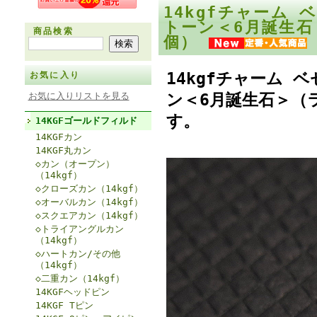
14kgfチャーム
トーン＜6月誕生石
商品検索
個）
14kgfチャーム
お気に入り
ン＜6月誕生石＞（
お気に入りリストを見る
す。
14KGFゴールドフィルド
14KGFカン
14KGF丸カン
◇カン（オープン）
（14kgf）
◇クローズカン（14kgf）
◇オーバルカン（14kgf）
◇スクエアカン（14kgf）
◇トライアングルカン
（14kgf）
◇ハートカン/その他
（14kgf）
◇二重カン（14kgf）
14KGFヘッドピン
14KGF Tピン