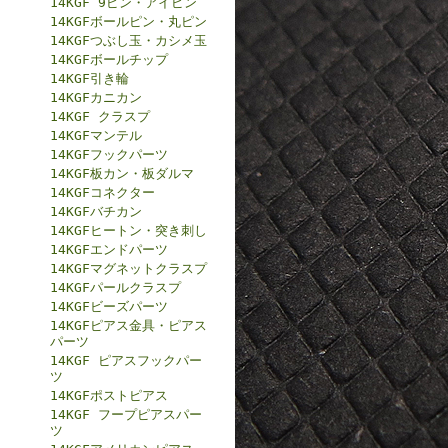
14KGF 9ピン・アイピン
14KGFボールピン・丸ピン
14KGFつぶし玉・カシメ玉
14KGFボールチップ
14KGF引き輪
14KGFカニカン
14KGF クラスプ
14KGFマンテル
14KGFフックパーツ
14KGF板カン・板ダルマ
14KGFコネクター
14KGFバチカン
14KGFヒートン・突き刺し
14KGFエンドパーツ
14KGFマグネットクラスプ
14KGFパールクラスプ
14KGFビーズパーツ
14KGFピアス金具・ピアス
パーツ
14KGF ピアスフックパー
ツ
14KGFポストピアス
14KGF フープピアスパー
ツ