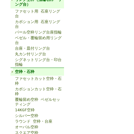
ング台）
ファセット用 石座リング
台
カボション用 石座リング
台
パール空枠リング台座指輪
ベゼル・覆輪留め用リング
台
台座・皿付リング台
丸カン付リング台
シグネットリング台・印台
指輪
空枠・石枠
ファセットカット空枠・石
枠
カボションカット空枠・石
枠
覆輪留め空枠 ベゼルセッ
ティング
14KGF空枠
シルバー空枠
ラウンド 空枠・台座
オーバル空枠
スクエア空枠