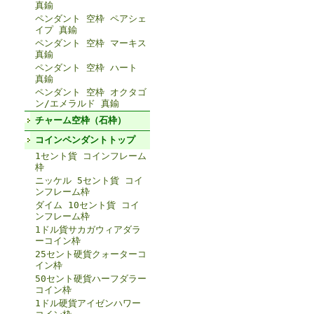
真鍮
ペンダント 空枠 ペアシェ
イプ 真鍮
ペンダント 空枠 マーキス
真鍮
ペンダント 空枠 ハート
真鍮
ペンダント 空枠 オクタゴ
ン/エメラルド 真鍮
チャーム空枠（石枠）
コインペンダントトップ
1セント貨 コインフレーム
枠
ニッケル 5セント貨 コイ
ンフレーム枠
ダイム 10セント貨 コイ
ンフレーム枠
1ドル貨サカガウィアダラ
ーコイン枠
25セント硬貨クォーターコ
イン枠
50セント硬貨ハーフダラー
コイン枠
1ドル硬貨アイゼンハワー