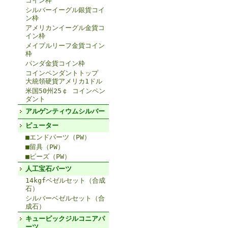
コイン枠
シルバーイーグル銀貨コイ
ン枠
アメリカンイーグル金貨コ
イン枠
メイプルリーフ金貨コイン
枠
パンダ金貨コイン枠
コインペンダントトップ
大統領硬貨アメリカ1ドル
米国50州25￠ コインペン
ダント
アルゲンティウムシルバー
ピューター
■エンドパーツ（PW）
■留具（PW）
■ビーズ（PW）
人工宝石パーツ
14kgfベゼルセット（合成
石）
シルバーベゼルセット（合
成石）
キュービックジルコニアパ
ーツ