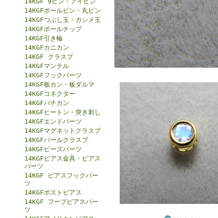
14KGF 9ピン・アイピン
14KGFボールピン・丸ピン
14KGFつぶし玉・カシメ玉
14KGFボールチップ
14KGF引き輪
14KGFカニカン
14KGF クラスプ
14KGFマンテル
14KGFフックパーツ
14KGF板カン・板ダルマ
14KGFコネクター
14KGFバチカン
14KGFヒートン・突き刺し
14KGFエンドパーツ
14KGFマグネットクラスプ
14KGFパールクラスプ
14KGFビーズパーツ
14KGFピアス金具・ピアス
パーツ
14KGF ピアスフックパー
ツ
14KGFポストピアス
14KGF フープピアスパー
ツ