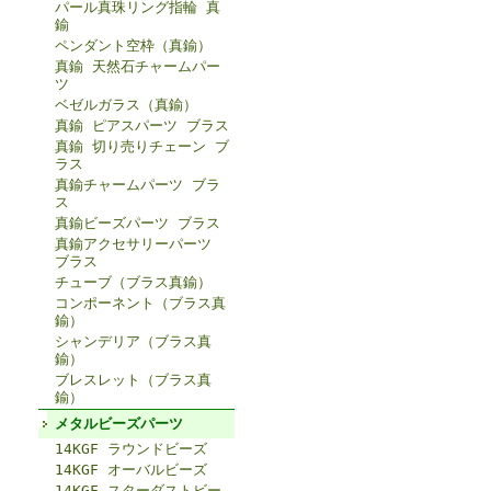
パール真珠リング指輪 真
鍮
ペンダント空枠（真鍮）
真鍮 天然石チャームパー
ツ
ベゼルガラス（真鍮）
真鍮 ピアスパーツ ブラス
真鍮 切り売りチェーン ブ
ラス
真鍮チャームパーツ ブラ
ス
真鍮ビーズパーツ ブラス
真鍮アクセサリーパーツ
ブラス
チューブ（ブラス真鍮）
コンポーネント（ブラス真
鍮）
シャンデリア（ブラス真
鍮）
ブレスレット（ブラス真
鍮）
メタルビーズパーツ
14KGF ラウンドビーズ
14KGF オーバルビーズ
14KGF スターダストビー