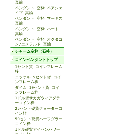
真鍮
ペンダント 空枠 ペアシェ
イプ 真鍮
ペンダント 空枠 マーキス
真鍮
ペンダント 空枠 ハート
真鍮
ペンダント 空枠 オクタゴ
ン/エメラルド 真鍮
チャーム空枠（石枠）
コインペンダントトップ
1セント貨 コインフレーム
枠
ニッケル 5セント貨 コイ
ンフレーム枠
ダイム 10セント貨 コイ
ンフレーム枠
1ドル貨サカガウィアダラ
ーコイン枠
25セント硬貨クォーターコ
イン枠
50セント硬貨ハーフダラー
コイン枠
1ドル硬貨アイゼンハワー