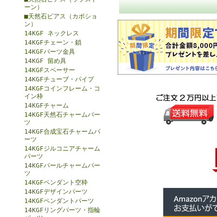
ーン）
■天然石ピアス（カボショ
ン）
14KGF ネックレス
14KGFチェーン・鎖
14KGFパーツ金具
14KGF 留め具
14KGFスペーサー
14KGFチューブ・パイプ
14KGFコインフレーム・コ
イン枠
14KGFチャーム
14KGF天然石チャームパー
ツ
14KGF合成宝石チャームパ
ーツ
14KGFジルコニアチャーム
パーツ
14KGFパールチャームパー
ツ
14KGFペンダント空枠
14KGFデザインパーツ
14KGFペンダントパーツ
14KGFリングパーツ・指輪