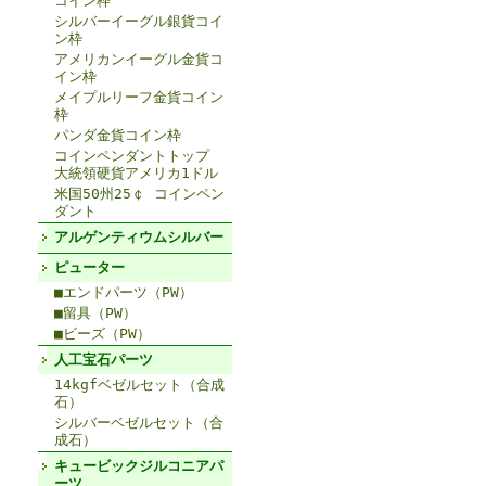
コイン枠
シルバーイーグル銀貨コイ
ン枠
アメリカンイーグル金貨コ
イン枠
メイプルリーフ金貨コイン
枠
パンダ金貨コイン枠
コインペンダントトップ
大統領硬貨アメリカ1ドル
米国50州25￠ コインペン
ダント
アルゲンティウムシルバー
ピューター
■エンドパーツ（PW）
■留具（PW）
■ビーズ（PW）
人工宝石パーツ
14kgfベゼルセット（合成
石）
シルバーベゼルセット（合
成石）
キュービックジルコニアパ
ーツ