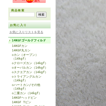
商品検索
お気に入り
お気に入りリストを見る
14KGFゴールドフィルド
14KGFカン
14KGF丸カン
◇カン（オープン）
（14kgf）
◇クローズカン（14kgf）
◇オーバルカン（14kgf）
◇スクエアカン（14kgf）
◇トライアングルカン
（14kgf）
◇ハートカン/その他
（14kgf）
◇二重カン（14kgf）
14KGFヘッドピン
14KGF Tピン