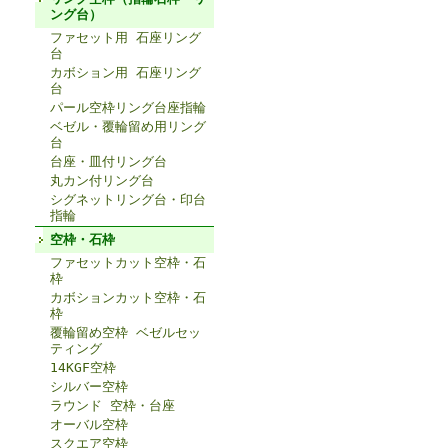
ング台）
ファセット用 石座リング
台
カボション用 石座リング
台
パール空枠リング台座指輪
ベゼル・覆輪留め用リング
台
台座・皿付リング台
丸カン付リング台
シグネットリング台・印台
指輪
空枠・石枠
ファセットカット空枠・石
枠
カボションカット空枠・石
枠
覆輪留め空枠 ベゼルセッ
ティング
14KGF空枠
シルバー空枠
ラウンド 空枠・台座
オーバル空枠
スクエア空枠