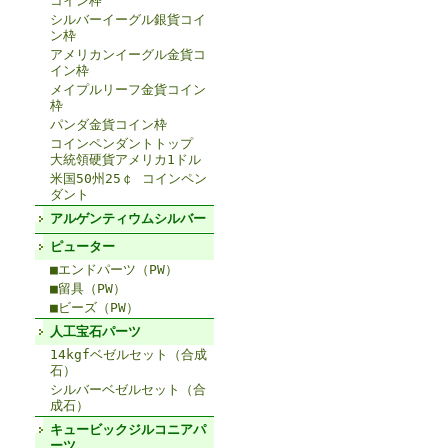
コイン枠
シルバーイーグル銀貨コイ
ン枠
アメリカンイーグル金貨コ
イン枠
メイプルリーフ金貨コイン
枠
パンダ金貨コイン枠
コインペンダントトップ
大統領硬貨アメリカ1ドル
米国50州25￠ コインペン
ダント
アルゲンティウムシルバー
ピューター
■エンドパーツ（PW）
■留具（PW）
■ビーズ（PW）
人工宝石パーツ
14kgfベゼルセット（合成
石）
シルバーベゼルセット（合
成石）
キュービックジルコニアパ
ーツ