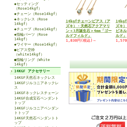
◆セッティング
（Rose14kgf）
◆チェーン（Rose14kgf）
◆ネックレス（Rose
14kgfチェーンピアス（ア
14k
14kgf）
ズキ）・天然石アクアマリ
ズキ）
◆チューブ（Rose14kgf）
ン＜3月誕生石＞4mm「ゴー
ピネル
◆指輪パーツ（Rose
ルドフィルド」
ルド」
14kgf）
1,830円(税込)～
1,57
◆ワイヤー（Rose14kgf）
●ピアス空枠
（white14kgf）
●指輪リング（White
14kgf）
14KGF アクセサリー
14KGF天然石ネックレス
14KGFジルコニアネックレ
ス
14KGFネックレスチェーン
14KGF合成宝石ペンダント
トップ
14KGFジルコニアペンダン
トトップ
14KGF天然石ペンダントト
ップ