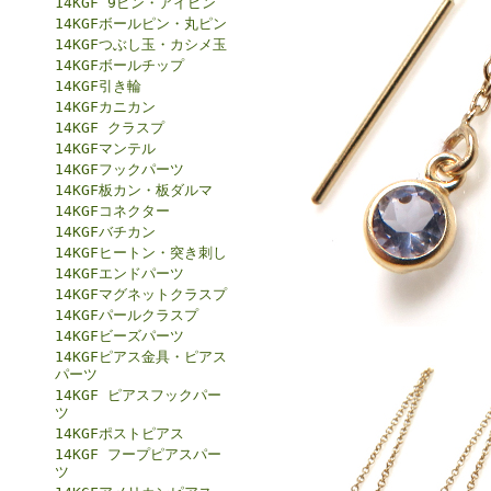
14KGF 9ピン・アイピン
14KGFボールピン・丸ピン
14KGFつぶし玉・カシメ玉
14KGFボールチップ
14KGF引き輪
14KGFカニカン
14KGF クラスプ
14KGFマンテル
14KGFフックパーツ
14KGF板カン・板ダルマ
14KGFコネクター
14KGFバチカン
14KGFヒートン・突き刺し
14KGFエンドパーツ
14KGFマグネットクラスプ
14KGFパールクラスプ
14KGFビーズパーツ
14KGFピアス金具・ピアス
パーツ
14KGF ピアスフックパー
ツ
14KGFポストピアス
14KGF フープピアスパー
ツ