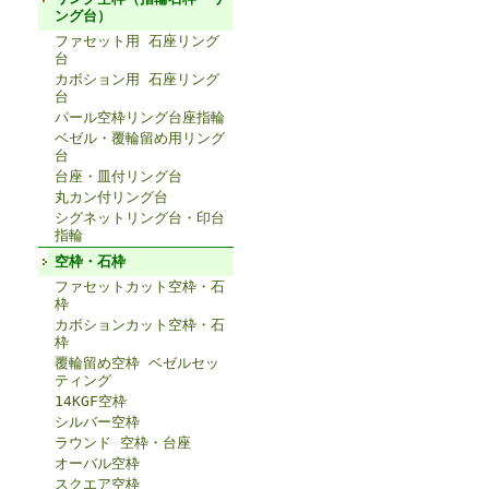
ング台）
ファセット用 石座リング
台
カボション用 石座リング
台
パール空枠リング台座指輪
ベゼル・覆輪留め用リング
台
台座・皿付リング台
丸カン付リング台
シグネットリング台・印台
指輪
空枠・石枠
ファセットカット空枠・石
枠
カボションカット空枠・石
枠
覆輪留め空枠 ベゼルセッ
ティング
14KGF空枠
シルバー空枠
ラウンド 空枠・台座
オーバル空枠
スクエア空枠