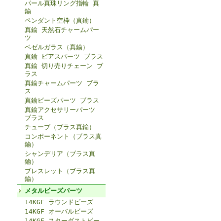
パール真珠リング指輪 真
鍮
ペンダント空枠（真鍮）
真鍮 天然石チャームパー
ツ
ベゼルガラス（真鍮）
真鍮 ピアスパーツ ブラス
真鍮 切り売りチェーン ブ
ラス
真鍮チャームパーツ ブラ
ス
真鍮ビーズパーツ ブラス
真鍮アクセサリーパーツ
ブラス
チューブ（ブラス真鍮）
コンポーネント（ブラス真
鍮）
シャンデリア（ブラス真
鍮）
ブレスレット（ブラス真
鍮）
メタルビーズパーツ
14KGF ラウンドビーズ
14KGF オーバルビーズ
14KGF スターダストビー