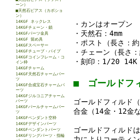
ーン）
■天然石ピアス（カボショ
ン）
14KGF ネックレス
・カンはオープン
14KGFチェーン・鎖
・天然石：4mm
14KGFパーツ金具
14KGF 留め具
・ポスト（長さ：約1
14KGFスペーサー
・チェーン（長さ：約
14KGFチューブ・パイプ
14KGFコインフレーム・コ
・刻印：1/20 14K
イン枠
14KGFチャーム
14KGF天然石チャームパー
ツ
■ ゴールド
14KGF合成宝石チャームパ
ーツ
14KGFジルコニアチャーム
ゴールドフィルド（G
パーツ
14KGFパールチャームパー
合金（14金・12
ツ
14KGFペンダント空枠
14KGFデザインパーツ
ゴールドフィルドは
14KGFペンダントパーツ
14KGFリングパーツ・指輪
力によりコーティン