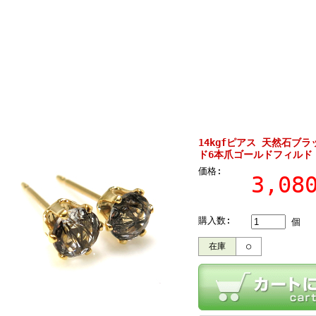
14kgfピアス 天然石ブ
ド6本爪ゴールドフィルド
価格:
3,0
購入数:
個
在庫
○