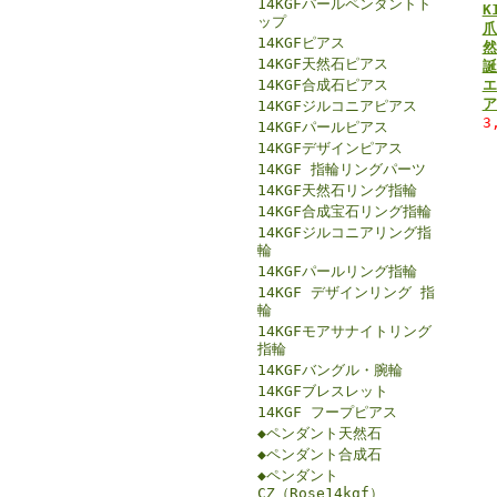
14KGFパールペンダントト
K
ップ
爪
14KGFピアス
然
14KGF天然石ピアス
誕
14KGF合成石ピアス
エ
ア
14KGFジルコニアピアス
3
14KGFパールピアス
14KGFデザインピアス
14KGF 指輪リングパーツ
14KGF天然石リング指輪
14KGF合成宝石リング指輪
14KGFジルコニアリング指
輪
14KGFパールリング指輪
14KGF デザインリング 指
輪
14KGFモアサナイトリング
指輪
14KGFバングル・腕輪
14KGFブレスレット
14KGF フープピアス
◆ペンダント天然石
◆ペンダント合成石
◆ペンダント
CZ（Rose14kgf）