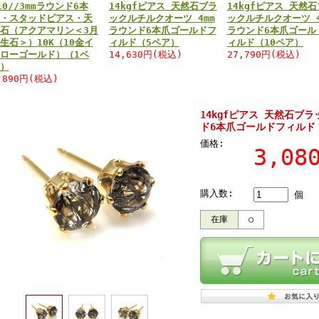
10//3mmラウンド6本
14kgfピアス 天然石ブラ
14kgfピアス 天然
・スタッドピアス・天
ックルチルクオーツ 4mm
ックルチルクオーツ 4
石（アクアマリン＜3月
ラウンド6本爪ゴールドフ
ラウンド6本爪ゴール
生石＞）10K（10金イ
ィルド（5ペア）
ィルド（10ペア）
ローゴールド）（1ペ
14,630円(税込)
27,790円(税込)
）
,890円(税込)
14kgfピアス 天然石ブ
ド6本爪ゴールドフィルド
価格:
3,0
購入数:
個
在庫
○