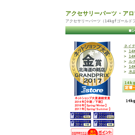
アクセサリーパーツ・アロ
アクセサリーパーツ（14kgfゴール
■
ネイチ
>
1
>
14
>
ル
>
14
>
水
14
14