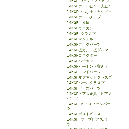
14KGF 9ピン・アイピン
14KGFボールピン・丸ピン
14KGFつぶし玉・カシメ玉
14KGFボールチップ
14KGF引き輪
14KGFカニカン
14KGF クラスプ
14KGFマンテル
14KGFフックパーツ
14KGF板カン・板ダルマ
14KGFコネクター
14KGFバチカン
14KGFヒートン・突き刺し
14KGFエンドパーツ
14KGFマグネットクラスプ
14KGFパールクラスプ
14KGFビーズパーツ
14KGFピアス金具・ピアス
パーツ
14KGF ピアスフックパー
ツ
14KGFポストピアス
14KGF フープピアスパー
ツ