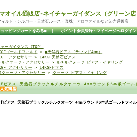
マオイル通販店-ネイチャーガイダンス（グリーン店
ドフィルド・シルバー・天然石ルース・真珠）アロマオイルなど卸売通販店
ショッピングカートをみる■
｜
ポイント会員登録・マイページへログイン
ャーガイダンス【TOP】
4KGFゴールドフィルド
>
■天然石ピアス（ラウンド4mm）
KGF アクセサリー
>
14KGF天然石ピアス
チルクオーツ・アクセサリー
>
ルチルクォーツ ピアス・イヤリング
KGF アクセサリー
>
14KGFピアス
晶クォーツ・アクセサリー
>
クォーツ ピアス・イヤリング
kgfピアス 天然石ブラックルチルクオーツ 4mmラウンド6本爪ゴー
kgfピアス 天然石ブラックルチルクオーツ 4mmラウンド6本爪ゴールドフィ