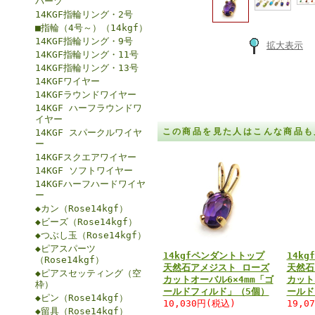
パーツ
14KGF指輪リング・2号
■指輪（4号～）（14kgf）
14KGF指輪リング・9号
拡大表示
14KGF指輪リング・11号
14KGF指輪リング・13号
14KGFワイヤー
14KGFラウンドワイヤー
14KGF ハーフラウンドワ
イヤー
この商品を見た人はこんな商品も
14KGF スパークルワイヤ
ー
14KGFスクエアワイヤー
14KGF ソフトワイヤー
14KGFハーフハードワイヤ
ー
◆カン（Rose14kgf）
◆ビーズ（Rose14kgf）
◆つぶし玉（Rose14kgf）
◆ピアスパーツ
14kgfペンダントトップ
14k
（Rose14kgf）
天然石アメジスト ローズ
天然石
◆ピアスセッティング（空
カットオーバル6×4mm「ゴ
カット
枠）
ールドフィルド」（5個）
ールド
◆ピン（Rose14kgf）
10,030円(税込)
19,0
◆留具（Rose14kgf）