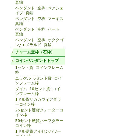
真鍮
ペンダント 空枠 ペアシェ
イプ 真鍮
ペンダント 空枠 マーキス
真鍮
ペンダント 空枠 ハート
真鍮
ペンダント 空枠 オクタゴ
ン/エメラルド 真鍮
チャーム空枠（石枠）
コインペンダントトップ
1セント貨 コインフレーム
枠
ニッケル 5セント貨 コイ
ンフレーム枠
ダイム 10セント貨 コイ
ンフレーム枠
1ドル貨サカガウィアダラ
ーコイン枠
25セント硬貨クォーターコ
イン枠
50セント硬貨ハーフダラー
コイン枠
1ドル硬貨アイゼンハワー