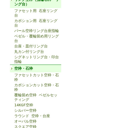
ング台）
ファセット用 石座リング
台
カボション用 石座リング
台
パール空枠リング台座指輪
ベゼル・覆輪留め用リング
台
台座・皿付リング台
丸カン付リング台
シグネットリング台・印台
指輪
空枠・石枠
ファセットカット空枠・石
枠
カボションカット空枠・石
枠
覆輪留め空枠 ベゼルセッ
ティング
14KGF空枠
シルバー空枠
ラウンド 空枠・台座
オーバル空枠
スクエア空枠