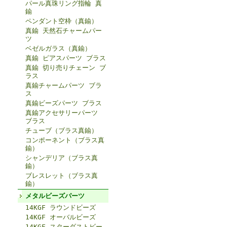
パール真珠リング指輪 真
鍮
ペンダント空枠（真鍮）
真鍮 天然石チャームパー
ツ
ベゼルガラス（真鍮）
真鍮 ピアスパーツ ブラス
真鍮 切り売りチェーン ブ
ラス
真鍮チャームパーツ ブラ
ス
真鍮ビーズパーツ ブラス
真鍮アクセサリーパーツ
ブラス
チューブ（ブラス真鍮）
コンポーネント（ブラス真
鍮）
シャンデリア（ブラス真
鍮）
ブレスレット（ブラス真
鍮）
メタルビーズパーツ
14KGF ラウンドビーズ
14KGF オーバルビーズ
14KGF スターダストビー