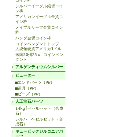
コイン枠
シルバーイーグル銀貨コイ
ン枠
アメリカンイーグル金貨コ
イン枠
メイプルリーフ金貨コイン
枠
パンダ金貨コイン枠
コインペンダントトップ
大統領硬貨アメリカ1ドル
米国50州25￠ コインペン
ダント
アルゲンティウムシルバー
ピューター
■エンドパーツ（PW）
■留具（PW）
■ビーズ（PW）
人工宝石パーツ
14kgfベゼルセット（合成
石）
シルバーベゼルセット（合
成石）
キュービックジルコニアパ
ーツ