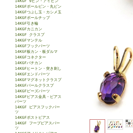
14KGF 9ピン・アイピン
14KGFボールピン・丸ピン
14KGFつぶし玉・カシメ玉
14KGFボールチップ
14KGF引き輪
14KGFカニカン
14KGF クラスプ
14KGFマンテル
14KGFフックパーツ
14KGF板カン・板ダルマ
14KGFコネクター
14KGFバチカン
14KGFヒートン・突き刺し
14KGFエンドパーツ
14KGFマグネットクラスプ
14KGFパールクラスプ
14KGFビーズパーツ
14KGFピアス金具・ピアス
パーツ
14KGF ピアスフックパー
ツ
14KGFポストピアス
14KGF フープピアスパー
ツ