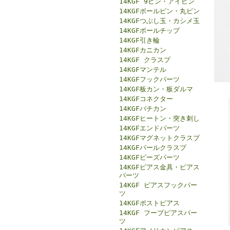
14KGF 9ピン・アイピン
14KGFボールピン・丸ピン
14KGFつぶし玉・カシメ玉
14KGFボールチップ
14KGF引き輪
14KGFカニカン
14KGF クラスプ
14KGFマンテル
14KGFフックパーツ
14KGF板カン・板ダルマ
14KGFコネクター
14KGFバチカン
14KGFヒートン・突き刺し
14KGFエンドパーツ
14KGFマグネットクラスプ
14KGFパールクラスプ
14KGFビーズパーツ
14KGFピアス金具・ピアス
パーツ
14KGF ピアスフックパー
ツ
14KGFポストピアス
14KGF フープピアスパー
ツ