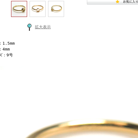
拡大表示
1.5mm
4mm
ズ：9号