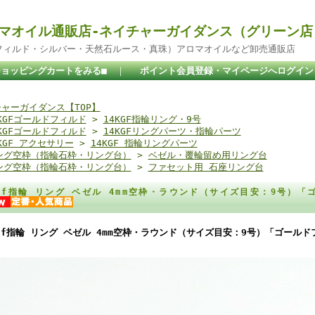
マオイル通販店-ネイチャーガイダンス（グリーン店
ドフィルド・シルバー・天然石ルース・真珠）アロマオイルなど卸売通販店
ショッピングカートをみる■
｜
ポイント会員登録・マイページへログイン
ャーガイダンス【TOP】
4KGFゴールドフィルド
>
14KGF指輪リング・9号
4KGFゴールドフィルド
>
14KGFリングパーツ・指輪パーツ
KGF アクセサリー
>
14KGF 指輪リングパーツ
ング空枠（指輪石枠・リング台）
>
ベゼル・覆輪留め用リング台
ング空枠（指輪石枠・リング台）
>
ファセット用 石座リング台
kgf指輪 リング ベゼル 4mm空枠・ラウンド（サイズ目安：9号）「
kgf指輪 リング ベゼル 4mm空枠・ラウンド（サイズ目安：9号）「ゴール