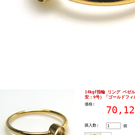
14kgf指輪 リング ベゼ
安：9号）「ゴールドフィ
価格:
70,1
購入数:
個