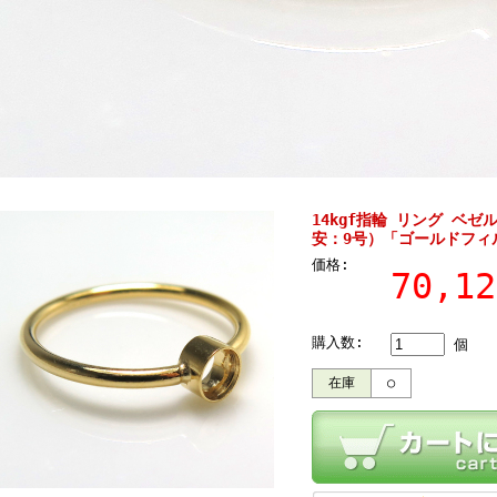
14kgf指輪 リング ベゼ
安：9号）「ゴールドフィ
価格:
70,1
購入数:
個
在庫
○