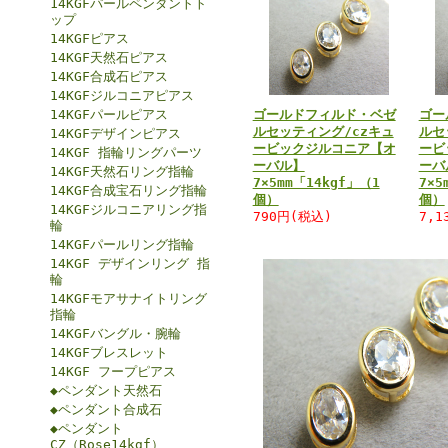
14KGFパールペンダントト
ップ
14KGFピアス
14KGF天然石ピアス
14KGF合成石ピアス
14KGFジルコニアピアス
14KGFパールピアス
ゴールドフィルド・ベゼ
ゴー
ルセッティング/czキュ
ルセ
14KGFデザインピアス
ービックジルコニア【オ
ービ
14KGF 指輪リングパーツ
ーバル】
ーバ
14KGF天然石リング指輪
7×5mm「14kgf」（1
7×5
14KGF合成宝石リング指輪
個）
個）
14KGFジルコニアリング指
790円(税込)
7,1
輪
14KGFパールリング指輪
14KGF デザインリング 指
輪
14KGFモアサナイトリング
指輪
14KGFバングル・腕輪
14KGFブレスレット
14KGF フープピアス
◆ペンダント天然石
◆ペンダント合成石
◆ペンダント
CZ（Rose14kgf）