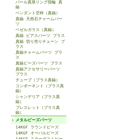
パール真珠リング指輪 真
鍮
ペンダント空枠（真鍮）
真鍮 天然石チャームパー
ツ
ベゼルガラス（真鍮）
真鍮 ピアスパーツ ブラス
真鍮 切り売りチェーン ブ
ラス
真鍮チャームパーツ ブラ
ス
真鍮ビーズパーツ ブラス
真鍮アクセサリーパーツ
ブラス
チューブ（ブラス真鍮）
コンポーネント（ブラス真
鍮）
シャンデリア（ブラス真
鍮）
ブレスレット（ブラス真
鍮）
メタルビーズパーツ
14KGF ラウンドビーズ
14KGF オーバルビーズ
14KGF スターダストビー