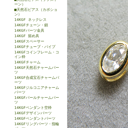
ーン）
■天然石ピアス（カボショ
ン）
14KGF ネックレス
14KGFチェーン・鎖
14KGFパーツ金具
14KGF 留め具
14KGFスペーサー
14KGFチューブ・パイプ
14KGFコインフレーム・コ
イン枠
14KGFチャーム
14KGF天然石チャームパー
ツ
14KGF合成宝石チャームパ
ーツ
14KGFジルコニアチャーム
パーツ
14KGFパールチャームパー
ツ
14KGFペンダント空枠
14KGFデザインパーツ
14KGFペンダントパーツ
14KGFリングパーツ・指輪