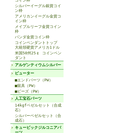
コイン枠
シルバーイーグル銀貨コイ
ン枠
アメリカンイーグル金貨コ
イン枠
メイプルリーフ金貨コイン
枠
パンダ金貨コイン枠
コインペンダントトップ
大統領硬貨アメリカ1ドル
米国50州25￠ コインペン
ダント
アルゲンティウムシルバー
ピューター
■エンドパーツ（PW）
■留具（PW）
■ビーズ（PW）
人工宝石パーツ
14kgfベゼルセット（合成
石）
シルバーベゼルセット（合
成石）
キュービックジルコニアパ
ーツ