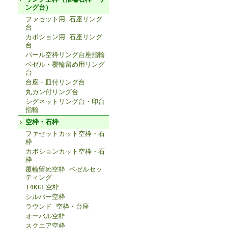
ング台）
ファセット用 石座リング
台
カボション用 石座リング
台
パール空枠リング台座指輪
ベゼル・覆輪留め用リング
台
台座・皿付リング台
丸カン付リング台
シグネットリング台・印台
指輪
空枠・石枠
ファセットカット空枠・石
枠
カボションカット空枠・石
枠
覆輪留め空枠 ベゼルセッ
ティング
14KGF空枠
シルバー空枠
ラウンド 空枠・台座
オーバル空枠
スクエア空枠