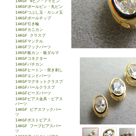
14KGF 9ピン・アイピン
14KGFボールピン・丸ピン
14KGFつぶし玉・カシメ玉
14KGFボールチップ
14KGF引き輪
14KGFカニカン
14KGF クラスプ
14KGFマンテル
14KGFフックパーツ
14KGF板カン・板ダルマ
14KGFコネクター
14KGFバチカン
14KGFヒートン・突き刺し
14KGFエンドパーツ
14KGFマグネットクラスプ
14KGFパールクラスプ
14KGFビーズパーツ
14KGFピアス金具・ピアス
パーツ
14KGF ピアスフックパー
ツ
14KGFポストピアス
14KGF フープピアスパー
ツ