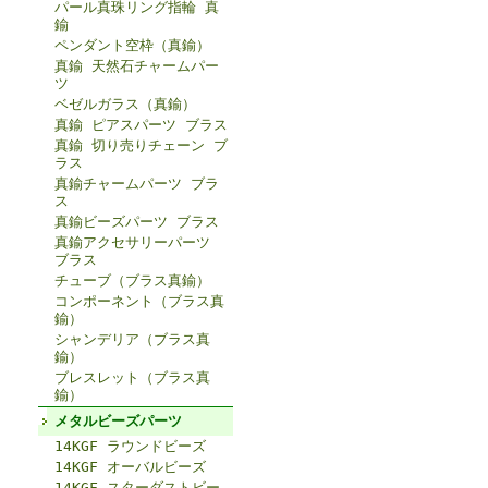
パール真珠リング指輪 真
鍮
ペンダント空枠（真鍮）
真鍮 天然石チャームパー
ツ
ベゼルガラス（真鍮）
真鍮 ピアスパーツ ブラス
真鍮 切り売りチェーン ブ
ラス
真鍮チャームパーツ ブラ
ス
真鍮ビーズパーツ ブラス
真鍮アクセサリーパーツ
ブラス
チューブ（ブラス真鍮）
コンポーネント（ブラス真
鍮）
シャンデリア（ブラス真
鍮）
ブレスレット（ブラス真
鍮）
メタルビーズパーツ
14KGF ラウンドビーズ
14KGF オーバルビーズ
14KGF スターダストビー