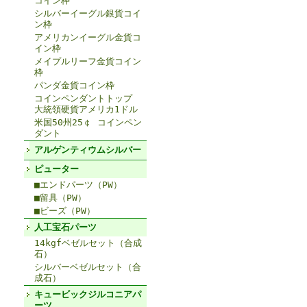
コイン枠
シルバーイーグル銀貨コイ
ン枠
アメリカンイーグル金貨コ
イン枠
メイプルリーフ金貨コイン
枠
パンダ金貨コイン枠
コインペンダントトップ
大統領硬貨アメリカ1ドル
米国50州25￠ コインペン
ダント
アルゲンティウムシルバー
ピューター
■エンドパーツ（PW）
■留具（PW）
■ビーズ（PW）
人工宝石パーツ
14kgfベゼルセット（合成
石）
シルバーベゼルセット（合
成石）
キュービックジルコニアパ
ーツ