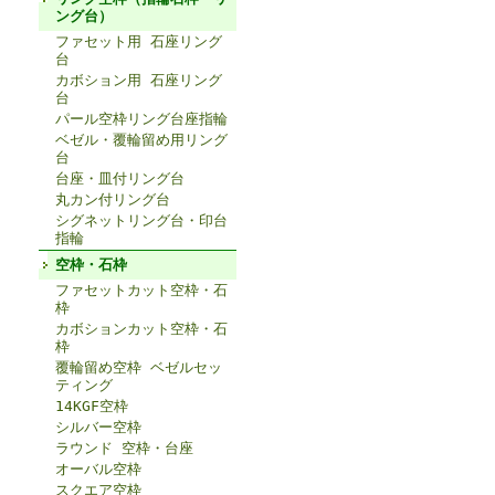
ング台）
ファセット用 石座リング
台
カボション用 石座リング
台
パール空枠リング台座指輪
ベゼル・覆輪留め用リング
台
台座・皿付リング台
丸カン付リング台
シグネットリング台・印台
指輪
空枠・石枠
ファセットカット空枠・石
枠
カボションカット空枠・石
枠
覆輪留め空枠 ベゼルセッ
ティング
14KGF空枠
シルバー空枠
ラウンド 空枠・台座
オーバル空枠
スクエア空枠