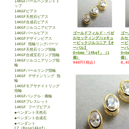
14KGFパールペンダントト
ップ
14KGFピアス
14KGF天然石ピアス
14KGF合成石ピアス
14KGFジルコニアピアス
14KGFパールピアス
ゴールドフィルド・ベゼ
ゴー
ルセッティング/czキュ
ルセ
14KGFデザインピアス
ービックジルコニア【オ
ービ
14KGF 指輪リングパーツ
ーバル】
ーバ
14KGF天然石リング指輪
8×6mm「14kgf」（1
8×6
14KGF合成宝石リング指輪
個）
個）
14KGFジルコニアリング指
940円(税込)
8,4
輪
14KGFパールリング指輪
14KGF デザインリング 指
輪
14KGFモアサナイトリング
指輪
14KGFバングル・腕輪
14KGFブレスレット
14KGF フープピアス
◆ペンダント天然石
◆ペンダント合成石
◆ペンダント
CZ（Rose14kgf）