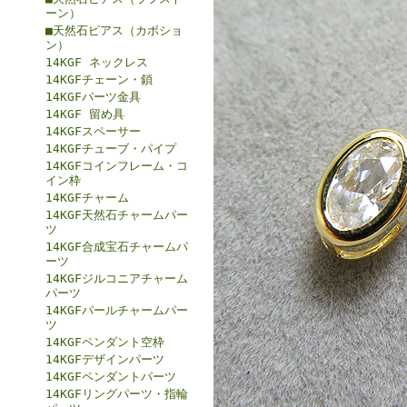
ーン）
■天然石ピアス（カボショ
ン）
14KGF ネックレス
14KGFチェーン・鎖
14KGFパーツ金具
14KGF 留め具
14KGFスペーサー
14KGFチューブ・パイプ
14KGFコインフレーム・コ
イン枠
14KGFチャーム
14KGF天然石チャームパー
ツ
14KGF合成宝石チャームパ
ーツ
14KGFジルコニアチャーム
パーツ
14KGFパールチャームパー
ツ
14KGFペンダント空枠
14KGFデザインパーツ
14KGFペンダントパーツ
14KGFリングパーツ・指輪