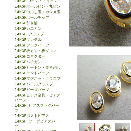
14KGF 9ピン・アイピン
14KGFボールピン・丸ピン
14KGFつぶし玉・カシメ玉
14KGFボールチップ
14KGF引き輪
14KGFカニカン
14KGF クラスプ
14KGFマンテル
14KGFフックパーツ
14KGF板カン・板ダルマ
14KGFコネクター
14KGFバチカン
14KGFヒートン・突き刺し
14KGFエンドパーツ
14KGFマグネットクラスプ
14KGFパールクラスプ
14KGFビーズパーツ
14KGFピアス金具・ピアス
パーツ
14KGF ピアスフックパー
ツ
14KGFポストピアス
14KGF フープピアスパー
ツ