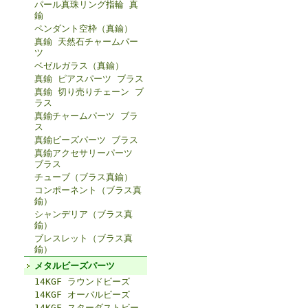
パール真珠リング指輪 真
鍮
ペンダント空枠（真鍮）
真鍮 天然石チャームパー
ツ
ベゼルガラス（真鍮）
真鍮 ピアスパーツ ブラス
真鍮 切り売りチェーン ブ
ラス
真鍮チャームパーツ ブラ
ス
真鍮ビーズパーツ ブラス
真鍮アクセサリーパーツ
ブラス
チューブ（ブラス真鍮）
コンポーネント（ブラス真
鍮）
シャンデリア（ブラス真
鍮）
ブレスレット（ブラス真
鍮）
メタルビーズパーツ
14KGF ラウンドビーズ
14KGF オーバルビーズ
14KGF スターダストビー