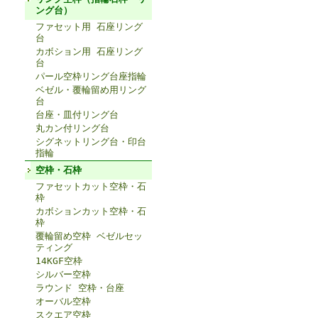
ング台）
ファセット用 石座リング
台
カボション用 石座リング
台
パール空枠リング台座指輪
ベゼル・覆輪留め用リング
台
台座・皿付リング台
丸カン付リング台
シグネットリング台・印台
指輪
空枠・石枠
ファセットカット空枠・石
枠
カボションカット空枠・石
枠
覆輪留め空枠 ベゼルセッ
ティング
14KGF空枠
シルバー空枠
ラウンド 空枠・台座
オーバル空枠
スクエア空枠