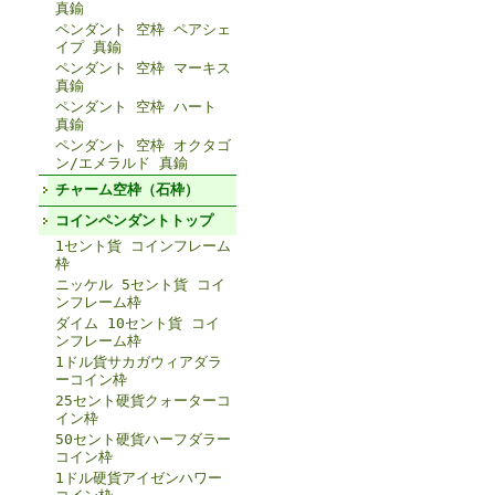
真鍮
ペンダント 空枠 ペアシェ
イプ 真鍮
ペンダント 空枠 マーキス
真鍮
ペンダント 空枠 ハート
真鍮
ペンダント 空枠 オクタゴ
ン/エメラルド 真鍮
チャーム空枠（石枠）
コインペンダントトップ
1セント貨 コインフレーム
枠
ニッケル 5セント貨 コイ
ンフレーム枠
ダイム 10セント貨 コイ
ンフレーム枠
1ドル貨サカガウィアダラ
ーコイン枠
25セント硬貨クォーターコ
イン枠
50セント硬貨ハーフダラー
コイン枠
1ドル硬貨アイゼンハワー