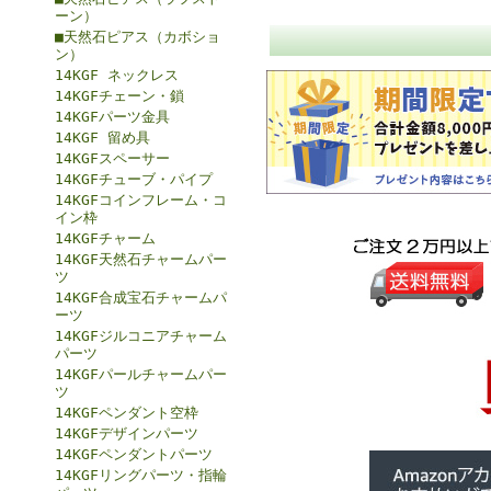
ーン）
■天然石ピアス（カボショ
ン）
14KGF ネックレス
14KGFチェーン・鎖
14KGFパーツ金具
14KGF 留め具
14KGFスペーサー
14KGFチューブ・パイプ
14KGFコインフレーム・コ
イン枠
14KGFチャーム
14KGF天然石チャームパー
ツ
14KGF合成宝石チャームパ
ーツ
14KGFジルコニアチャーム
パーツ
14KGFパールチャームパー
ツ
14KGFペンダント空枠
14KGFデザインパーツ
14KGFペンダントパーツ
14KGFリングパーツ・指輪