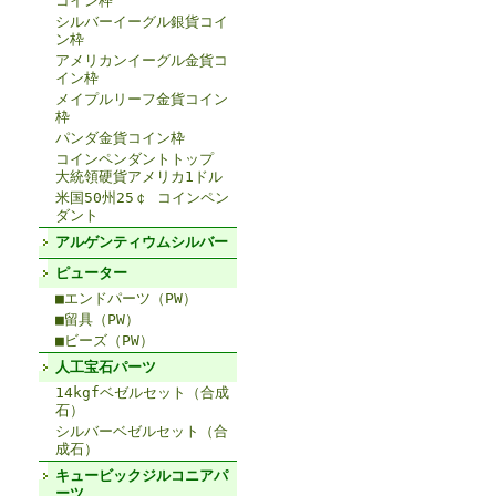
コイン枠
シルバーイーグル銀貨コイ
ン枠
アメリカンイーグル金貨コ
イン枠
メイプルリーフ金貨コイン
枠
パンダ金貨コイン枠
コインペンダントトップ
大統領硬貨アメリカ1ドル
米国50州25￠ コインペン
ダント
アルゲンティウムシルバー
ピューター
■エンドパーツ（PW）
■留具（PW）
■ビーズ（PW）
人工宝石パーツ
14kgfベゼルセット（合成
石）
シルバーベゼルセット（合
成石）
キュービックジルコニアパ
ーツ