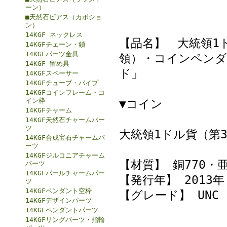
ーン）
■天然石ピアス（カボショ
ン）
14KGF ネックレス
【品名】 大統領1
14KGFチェーン・鎖
14KGFパーツ金具
領）・コインペンダ
14KGF 留め具
ド」
14KGFスペーサー
14KGFチューブ・パイプ
14KGFコインフレーム・コ
イン枠
▼コイン
14KGFチャーム
14KGF天然石チャームパー
ツ
大統領1ドル貨（第
14KGF合成宝石チャームパ
ーツ
14KGFジルコニアチャーム
【材質】 銅770・
パーツ
14KGFパールチャームパー
【発行年】 2013年
ツ
14KGFペンダント空枠
【グレード】 UNC
14KGFデザインパーツ
14KGFペンダントパーツ
14KGFリングパーツ・指輪