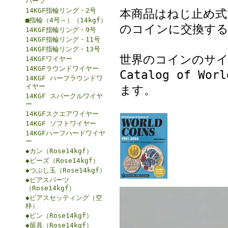
パーツ
14KGF指輪リング・2号
本商品はねじ止め式
■指輪（4号～）（14kgf）
のコインに交換する
14KGF指輪リング・9号
14KGF指輪リング・11号
14KGF指輪リング・13号
世界のコインのサイズ
14KGFワイヤー
14KGFラウンドワイヤー
Catalog of 
14KGF ハーフラウンドワ
イヤー
ます。
14KGF スパークルワイヤ
ー
14KGFスクエアワイヤー
14KGF ソフトワイヤー
14KGFハーフハードワイヤ
ー
◆カン（Rose14kgf）
◆ビーズ（Rose14kgf）
◆つぶし玉（Rose14kgf）
◆ピアスパーツ
（Rose14kgf）
◆ピアスセッティング（空
枠）
◆ピン（Rose14kgf）
◆留具（Rose14kgf）