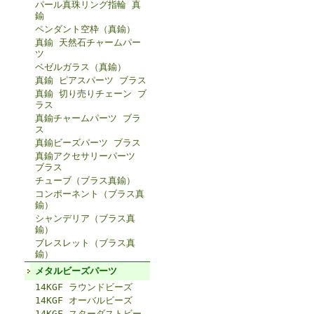
パール真珠リング指輪 真
鍮
ペンダント空枠（真鍮）
真鍮 天然石チャームパー
ツ
ベゼルガラス（真鍮）
真鍮 ピアスパーツ ブラス
真鍮 切り売りチェーン ブ
ラス
真鍮チャームパーツ ブラ
ス
真鍮ビーズパーツ ブラス
真鍮アクセサリーパーツ
ブラス
チューブ（ブラス真鍮）
コンポーネント（ブラス真
鍮）
シャンデリア（ブラス真
鍮）
ブレスレット（ブラス真
鍮）
メタルビーズパーツ
14KGF ラウンドビーズ
14KGF オーバルビーズ
14KGF スターダストビー