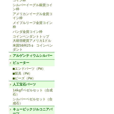
コイン枠
シルバーイーグル銀貨コイ
ン枠
アメリカンイーグル金貨コ
イン枠
メイプルリーフ金貨コイン
枠
パンダ金貨コイン枠
コインペンダントトップ
大統領硬貨アメリカ1ドル
米国50州25￠ コインペン
ダント
アルゲンティウムシルバー
ピューター
■エンドパーツ（PW）
■留具（PW）
■ビーズ（PW）
人工宝石パーツ
14kgfベゼルセット（合成
石）
シルバーベゼルセット（合
成石）
キュービックジルコニアパ
ーツ