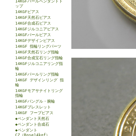
14KGFパールペンダントト
ップ
14KGFピアス
14KGF天然石ピアス
14KGF合成石ピアス
14KGFジルコニアピアス
14KGFパールピアス
14KGFデザインピアス
14KGF 指輪リングパーツ
14KGF天然石リング指輪
14KGF合成宝石リング指輪
14KGFジルコニアリング指
輪
14KGFパールリング指輪
14KGF デザインリング 指
輪
14KGFモアサナイトリング
指輪
14KGFバングル・腕輪
14KGFブレスレット
14KGF フープピアス
◆ペンダント天然石
◆ペンダント合成石
◆ペンダント
CZ（Rose14kgf）