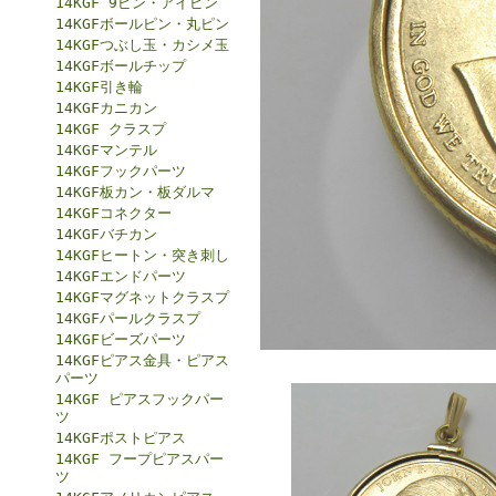
14KGF 9ピン・アイピン
14KGFボールピン・丸ピン
14KGFつぶし玉・カシメ玉
14KGFボールチップ
14KGF引き輪
14KGFカニカン
14KGF クラスプ
14KGFマンテル
14KGFフックパーツ
14KGF板カン・板ダルマ
14KGFコネクター
14KGFバチカン
14KGFヒートン・突き刺し
14KGFエンドパーツ
14KGFマグネットクラスプ
14KGFパールクラスプ
14KGFビーズパーツ
14KGFピアス金具・ピアス
パーツ
14KGF ピアスフックパー
ツ
14KGFポストピアス
14KGF フープピアスパー
ツ