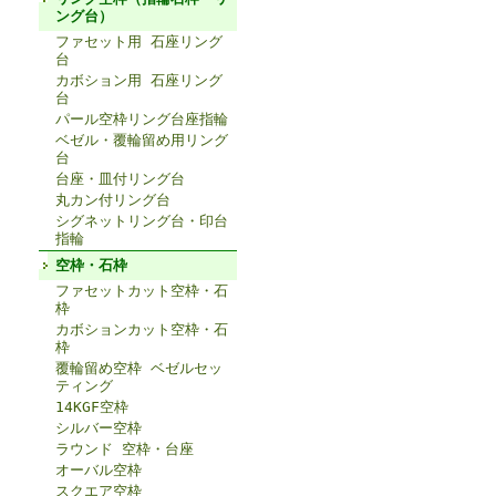
ング台）
ファセット用 石座リング
台
カボション用 石座リング
台
パール空枠リング台座指輪
ベゼル・覆輪留め用リング
台
台座・皿付リング台
丸カン付リング台
シグネットリング台・印台
指輪
空枠・石枠
ファセットカット空枠・石
枠
カボションカット空枠・石
枠
覆輪留め空枠 ベゼルセッ
ティング
14KGF空枠
シルバー空枠
ラウンド 空枠・台座
オーバル空枠
スクエア空枠