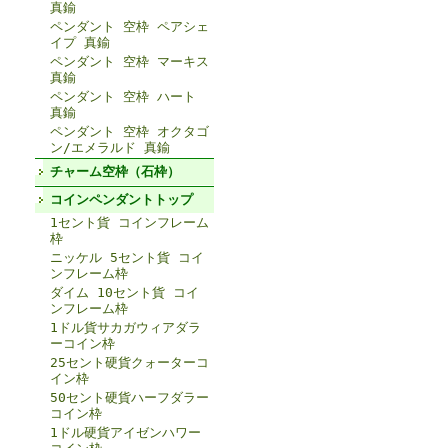
真鍮
ペンダント 空枠 ペアシェ
イプ 真鍮
ペンダント 空枠 マーキス
真鍮
ペンダント 空枠 ハート
真鍮
ペンダント 空枠 オクタゴ
ン/エメラルド 真鍮
チャーム空枠（石枠）
コインペンダントトップ
1セント貨 コインフレーム
枠
ニッケル 5セント貨 コイ
ンフレーム枠
ダイム 10セント貨 コイ
ンフレーム枠
1ドル貨サカガウィアダラ
ーコイン枠
25セント硬貨クォーターコ
イン枠
50セント硬貨ハーフダラー
コイン枠
1ドル硬貨アイゼンハワー