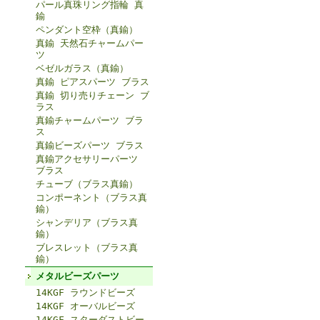
パール真珠リング指輪 真
鍮
ペンダント空枠（真鍮）
真鍮 天然石チャームパー
ツ
ベゼルガラス（真鍮）
真鍮 ピアスパーツ ブラス
真鍮 切り売りチェーン ブ
ラス
真鍮チャームパーツ ブラ
ス
真鍮ビーズパーツ ブラス
真鍮アクセサリーパーツ
ブラス
チューブ（ブラス真鍮）
コンポーネント（ブラス真
鍮）
シャンデリア（ブラス真
鍮）
ブレスレット（ブラス真
鍮）
メタルビーズパーツ
14KGF ラウンドビーズ
14KGF オーバルビーズ
14KGF スターダストビー