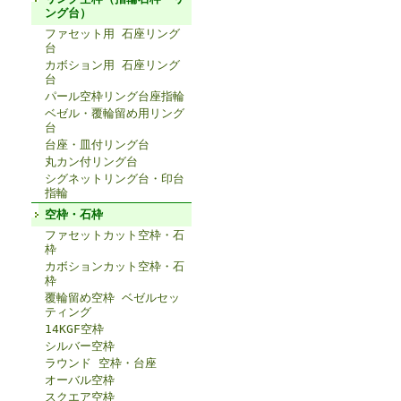
ング台）
ファセット用 石座リング
台
カボション用 石座リング
台
パール空枠リング台座指輪
ベゼル・覆輪留め用リング
台
台座・皿付リング台
丸カン付リング台
シグネットリング台・印台
指輪
空枠・石枠
ファセットカット空枠・石
枠
カボションカット空枠・石
枠
覆輪留め空枠 ベゼルセッ
ティング
14KGF空枠
シルバー空枠
ラウンド 空枠・台座
オーバル空枠
スクエア空枠