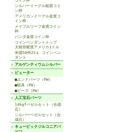
コイン枠
シルバーイーグル銀貨コイ
ン枠
アメリカンイーグル金貨コ
イン枠
メイプルリーフ金貨コイン
枠
パンダ金貨コイン枠
コインペンダントトップ
大統領硬貨アメリカ1ドル
米国50州25￠ コインペン
ダント
アルゲンティウムシルバー
ピューター
■エンドパーツ（PW）
■留具（PW）
■ビーズ（PW）
人工宝石パーツ
14kgfベゼルセット（合成
石）
シルバーベゼルセット（合
成石）
キュービックジルコニアパ
ーツ