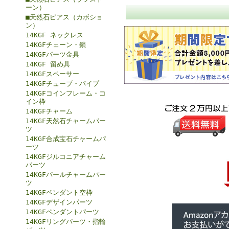
ーン）
■天然石ピアス（カボショ
ン）
14KGF ネックレス
14KGFチェーン・鎖
14KGFパーツ金具
14KGF 留め具
14KGFスペーサー
14KGFチューブ・パイプ
14KGFコインフレーム・コ
イン枠
14KGFチャーム
14KGF天然石チャームパー
ツ
14KGF合成宝石チャームパ
ーツ
14KGFジルコニアチャーム
パーツ
14KGFパールチャームパー
ツ
14KGFペンダント空枠
14KGFデザインパーツ
14KGFペンダントパーツ
14KGFリングパーツ・指輪