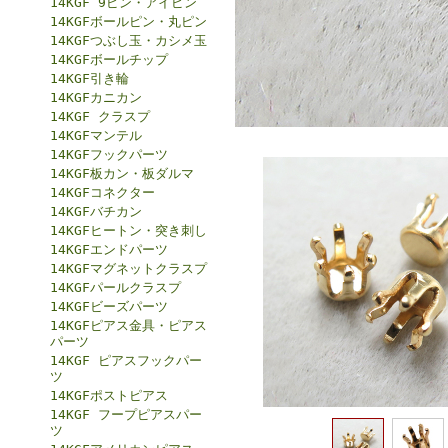
14KGF 9ピン・アイピン
14KGFボールピン・丸ピン
14KGFつぶし玉・カシメ玉
14KGFボールチップ
14KGF引き輪
14KGFカニカン
14KGF クラスプ
14KGFマンテル
14KGFフックパーツ
14KGF板カン・板ダルマ
14KGFコネクター
14KGFバチカン
14KGFヒートン・突き刺し
14KGFエンドパーツ
14KGFマグネットクラスプ
14KGFパールクラスプ
14KGFビーズパーツ
14KGFピアス金具・ピアス
パーツ
14KGF ピアスフックパー
ツ
14KGFポストピアス
14KGF フープピアスパー
ツ